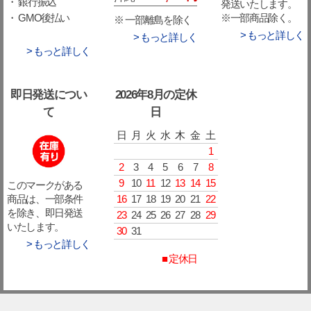
・ 銀行振込
発送いたします。
※一部商品除く。
・ GMO後払い
※ 一部離島を除く
> もっと詳しく
> もっと詳しく
> もっと詳しく
即日発送につい
2026年8月の定休
て
日
日
月
火
水
木
金
土
1
2
3
4
5
6
7
8
9
10
11
12
13
14
15
このマークがある
16
17
18
19
20
21
22
商品は、一部条件
を除き、即日発送
23
24
25
26
27
28
29
いたします。
30
31
> もっと詳しく
■ 定休日