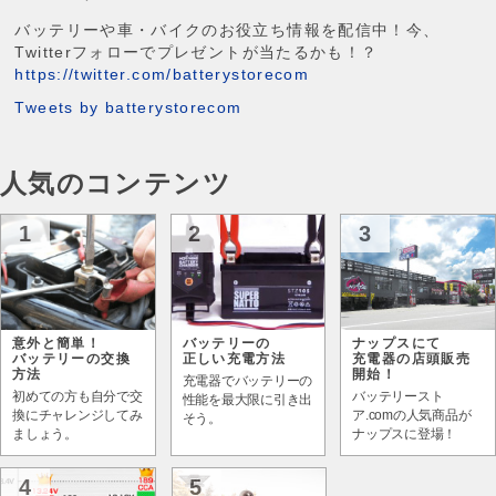
バッテリーや車・バイクのお役立ち情報を配信中！今、
Twitterフォローでプレゼントが当たるかも！？
https://twitter.com/batterystorecom
Tweets by batterystorecom
人気のコンテンツ
1
2
3
意外と簡単！
バッテリーの
ナップスにて
バッテリーの交換
正しい充電方法
充電器の店頭販売
方法
開始！
充電器でバッテリーの
初めての方も自分で交
バッテリースト
性能を最大限に引き出
換にチャレンジしてみ
ア.comの人気商品が
そう。
ましょう。
ナップスに登場！
4
5