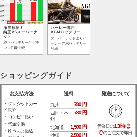
徹底検証！
ハーレー専用
純正VSスーパーナ
AGMバッテリー
ット
スーパーナットよりハ
純正バッテリーとガチ
ーレー専用バッテリー
ンコ性能比較！
登場
ショッピングガイド
お支払方法
送料
発送について
・ クレジットカー
780 円
九州
ド決済
780 円
四国・本
・ コンビニ払い
州
・ 代金引換
13時ま
営業日の
1,500 円
北海道
・ ゆうちょ振込
で
のご注文で即日
2,500 円
沖縄