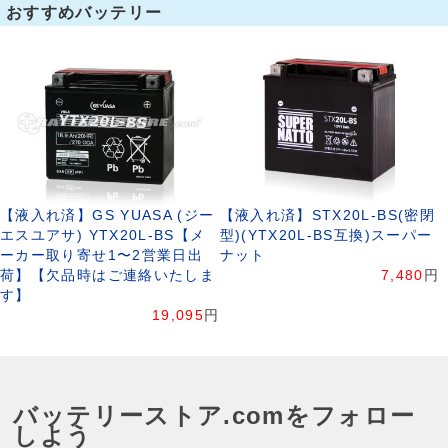
おすすめバッテリー
【液入れ済】GS YUASA (ジー
【液入れ済】STX20L-BS(密閉
エスユアサ) YTX20L-BS【メ
型)(YTX20L-BS互換)スーパー
ーカー取り寄せ1〜2営業日出
ナット
荷】【欠品時はご連絡いたしま
7,480
円
す】
19,095
円
バッテリーストア.comをフォロー
しよう