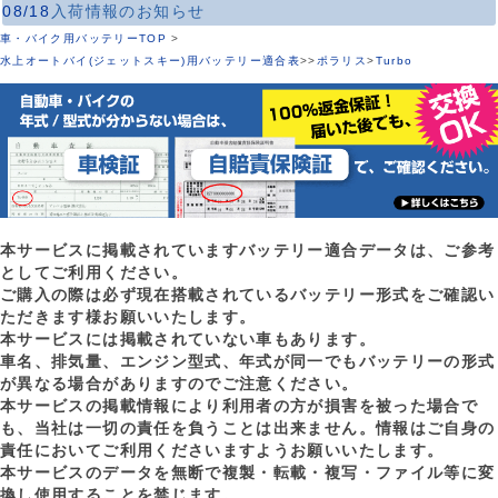
08/18
入荷情報のお知らせ
車・バイク用バッテリーTOP
>
水上オートバイ(ジェットスキー)用バッテリー適合表
>
>
ポラリス
>
Turbo
本サービスに掲載されていますバッテリー適合データは、ご参考
としてご利用ください。
ご購入の際は必ず現在搭載されているバッテリー形式をご確認い
ただきます様お願いいたします。
本サービスには掲載されていない車もあります。
車名、排気量、エンジン型式、年式が同一でもバッテリーの形式
が異なる場合がありますのでご注意ください。
本サービスの掲載情報により利用者の方が損害を被った場合で
も、当社は一切の責任を負うことは出来ません。情報はご自身の
責任においてご利用くださいますようお願いいたします。
本サービスのデータを無断で複製・転載・複写・ファイル等に変
換し使用することを禁じます。