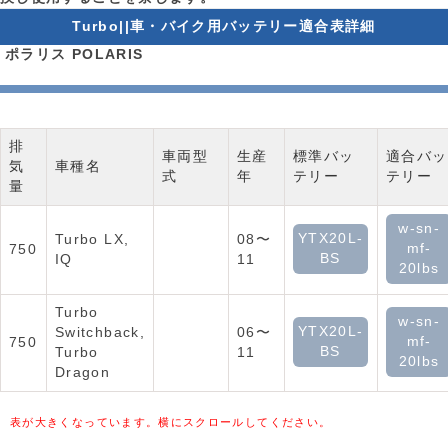
Turbo||車・バイク用バッテリー適合表詳細
ポラリス POLARIS
排
車両型
生産
標準バッ
適合バッ
気
車種名
式
年
テリー
テリー
量
w-sn-
YTX20L-
Turbo LX,
08〜
mf-
750
BS
IQ
11
20lbs
Turbo
w-sn-
YTX20L-
Switchback,
06〜
mf-
750
BS
Turbo
11
20lbs
Dragon
表が大きくなっています。横にスクロールしてください。