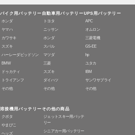
バイク用バッテリー
自動車用バッテリー
UPS用バッテリー
ホンダ
トヨタ
APC
ヤマハ
ニッサン
オムロン
カワサキ
ホンダ
三菱電機
スズキ
スバル
GS-EE
ハーレーダビッドソン
マツダ
hp
BMW
三菱
ユタカ
ドゥカティ
スズキ
IBM
トライアンフ
ダイハツ
サンワサプライ
その他
その他
その他
溶接機用バッテリー
その他の商品
クボタ
ジェットスキー用バッテ
リー
やまびこ
シニアカー用バッテリー
ヘッズ