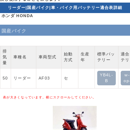
リーダー|国産バイク|車・バイク用バッテリー適合表詳細
ホンダ HONDA
国産バイク
排
始動
生産
標準バッ
適合
気
車種名
車両型式
方式
年
テリー
テリ
量
YB4L-
w-
50
リーダー
AF03
セ
B
op
表が大きくなっています。横にスクロールしてください。