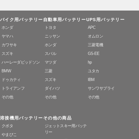
バイク用バッテリー
自動車用バッテリー
UPS用バッテリー
ホンダ
トヨタ
APC
ヤマハ
ニッサン
オムロン
カワサキ
ホンダ
三菱電機
スズキ
スバル
GS-EE
ハーレーダビッドソン
マツダ
hp
BMW
三菱
ユタカ
ドゥカティ
スズキ
IBM
トライアンフ
ダイハツ
サンワサプライ
その他
その他
その他
溶接機用バッテリー
その他の商品
クボタ
ジェットスキー用バッテ
リー
やまびこ