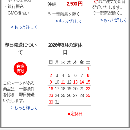
で
のご注文で即日
2,500 円
沖縄
・ 銀行振込
発送いたします。
※一部商品除く。
・ GMO後払い
※ 一部離島を除く
> もっと詳しく
> もっと詳しく
> もっと詳しく
即日発送につい
2026年8月の定休
て
日
日
月
火
水
木
金
土
1
2
3
4
5
6
7
8
9
10
11
12
13
14
15
このマークがある
16
17
18
19
20
21
22
商品は、一部条件
を除き、即日発送
23
24
25
26
27
28
29
いたします。
30
31
> もっと詳しく
■ 定休日