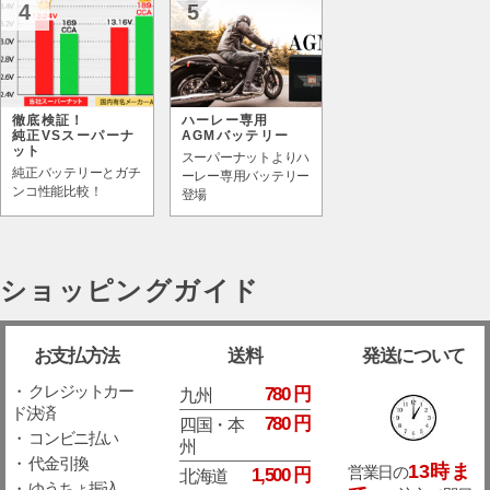
4
5
徹底検証！
ハーレー専用
純正VSスーパーナ
AGMバッテリー
ット
スーパーナットよりハ
純正バッテリーとガチ
ーレー専用バッテリー
ンコ性能比較！
登場
ショッピングガイド
お支払方法
送料
発送について
・ クレジットカー
780 円
九州
ド決済
780 円
四国・本
・ コンビニ払い
州
・ 代金引換
13時ま
営業日の
1,500 円
北海道
・ ゆうちょ振込