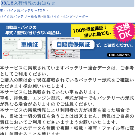
08/18
入荷情報のお知らせ
車・バイク用バッテリーTOP
>
バイク用バッテリー適合表
>
国産バイク
>
ホンダ
>
リーダー
本サービスに掲載されていますバッテリー適合データは、ご参考
としてご利用ください。
ご購入の際は必ず現在搭載されているバッテリー形式をご確認い
ただきます様お願いいたします。
本サービスには掲載されていない車もあります。
車名、排気量、エンジン型式、年式が同一でもバッテリーの形式
が異なる場合がありますのでご注意ください。
本サービスの掲載情報により利用者の方が損害を被った場合で
も、当社は一切の責任を負うことは出来ません。情報はご自身の
責任においてご利用くださいますようお願いいたします。
本サービスのデータを無断で複製・転載・複写・ファイル等に変
換し使用することを禁じます。