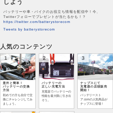
しよう
バッテリーや車・バイクのお役立ち情報を配信中！今、
Twitterフォローでプレゼントが当たるかも！？
https://twitter.com/batterystorecom
Tweets by batterystorecom
人気のコンテンツ
1
2
3
意外と簡単！
バッテリーの
ナップスにて
バッテリーの交換
正しい充電方法
充電器の店頭販売
方法
開始！
充電器でバッテリーの
初めての方も自分で交
バッテリースト
性能を最大限に引き出
換にチャレンジしてみ
ア.comの人気商品が
そう。
ましょう。
ナップスに登場！