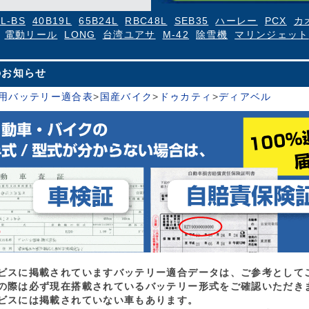
4L-BS
40B19L
65B24L
RBC48L
SEB35
ハーレー
PCX
カ
電動リール
LONG
台湾ユアサ
M-42
除雪機
マリンジェット
のお知らせ
用バッテリー適合表
>
国産バイク
>
ドゥカティ
>
ディアベル
ビスに掲載されていますバッテリー適合データは、ご参考として
の際は必ず現在搭載されているバッテリー形式をご確認いただき
ビスには掲載されていない車もあります。