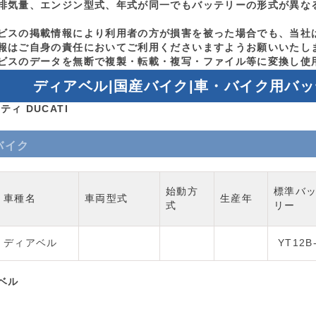
排気量、エンジン型式、年式が同一でもバッテリーの形式が異な
ビスの掲載情報により利用者の方が損害を被った場合でも、当社
報はご自身の責任においてご利用くださいますようお願いいたし
ビスのデータを無断で複製・転載・複写・ファイル等に変換し使
ディアベル|国産バイク|車・バイク用バ
ティ DUCATI
バイク
始動方
標準バ
車種名
車両型式
生産年
式
リー
ディアベル
YT12B
ベル