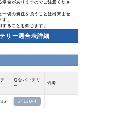
る場合がありますのでご注意くださ
は一切の責任を負うことは出来ませ
ます。
用することを禁じます。
ッテリー適合表詳細
ッテ
適合バッテリ
備考
ー
ST12B-4
-BS