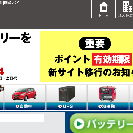
I|国産バイ
ホーム
法人様