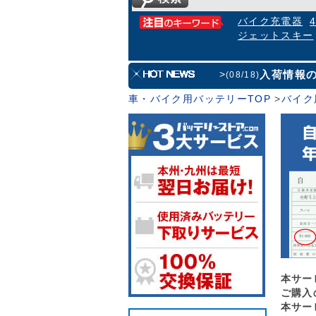
バイク充電器
ジェットスキー
入荷情報
>
(08/18)
車・バイク用バッテリーTOP
>
バイク
本サー
ご購入
本サー