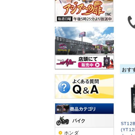
おす
ST12
(YT1
ホンダ