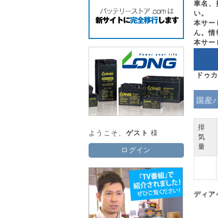
車名、
い。
本サー
ん。情
本サー
ドゥカ
国産
排
ようこそ、
ゲスト
様
気
量
ログイン
ディア