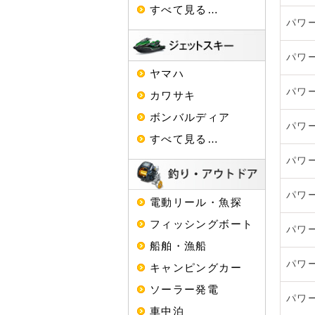
すべて見る…
パワ
パワ
ヤマハ
パワ
カワサキ
ボンバルディア
パワ
すべて見る…
パワ
パワ
電動リール・魚探
フィッシングボート
パワ
船舶・漁船
パワ
キャンピングカー
ソーラー発電
パワ
車中泊