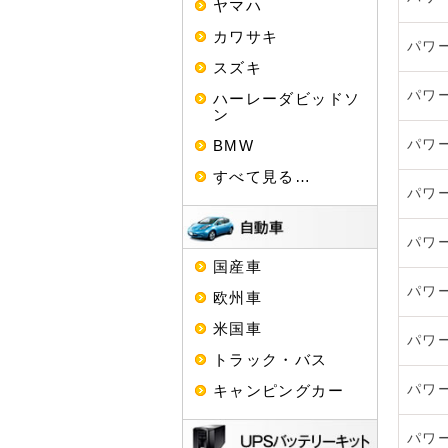
ヤマハ
カワサキ
パワ
スズキ
パワ
ハーレーダビッドソ
ン
BMW
パワ
すべて見る…
パワ
パワ
国産車
パワ
欧州車
米国車
パワ
トラック・バス
キャンピングカー
パワ
パワ