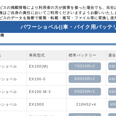
ビスの掲載情報により利用者の方が損害を被った場合でも、当社
報はご自身の責任においてご利用くださいますようお願いいたし
ビスのデータを無断で複製・転載・複写・ファイル等に変換し使
パワーショベル||車・バイク用バッテ
建機
名
車両型式
標準バッテリー
適
75D26R×2
kbl
ーショベル
EX100(M)
80D26R×2
kbl
ーショベル
EX100-5
80D26R×2
kbl
ーショベル
EX100-M-3
kb
ーショベル
EX1000
210H52×4