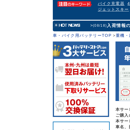
バイク充電器
ジェットスキー
入荷情報
>
(08/18)
車・バイク用バッテリーTOP
>
重機・
本サー
ご購入
本サー
車名、