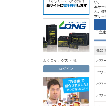
い。
本サー
ん。情
本サー
日立
機器
ようこそ、
ゲスト
様
パワ
ログイン
パワ
パワ
パワ