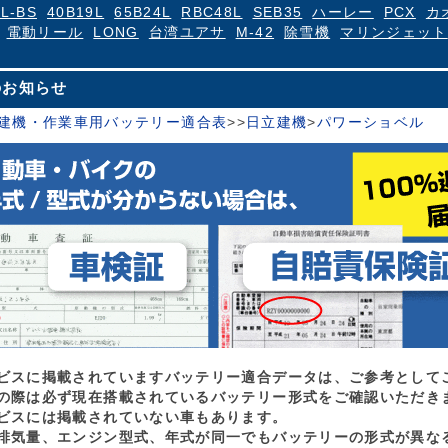
4L-BS
40B19L
65B24L
RBC48L
SEB35
ハーレー
PCX
カ
電動リール
LONG
台湾ユアサ
M-42
除雪機
マリンジェット
のお知らせ
建機・作業車用バッテリー適合表
>
>
日立建機
>
パワーショベル
ビスに掲載されていますバッテリー適合データは、ご参考として
の際は必ず現在搭載されているバッテリー形式をご確認いただき
ビスには掲載されていない車もあります。
排気量、エンジン型式、年式が同一でもバッテリーの形式が異な