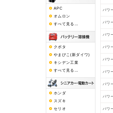
APC
パワ
オムロン
パワ
すべて見る…
パワ
クボタ
パワ
やまびこ(新ダイワ)
パワ
キシデン工業
すべて見る…
パワ
パワ
ホンダ
パワ
スズキ
セリオ
パワ