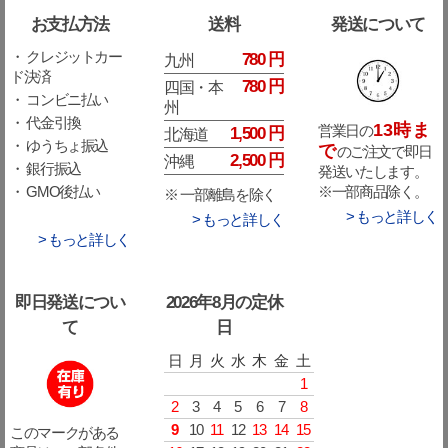
お支払方法
送料
発送について
・ クレジットカー
780 円
九州
ド決済
780 円
四国・本
・ コンビニ払い
州
・ 代金引換
13時ま
営業日の
1,500 円
北海道
・ ゆうちょ振込
で
のご注文で即日
2,500 円
沖縄
・ 銀行振込
発送いたします。
※一部商品除く。
・ GMO後払い
※ 一部離島を除く
> もっと詳しく
> もっと詳しく
> もっと詳しく
即日発送につい
2026年8月の定休
て
日
日
月
火
水
木
金
土
1
2
3
4
5
6
7
8
9
10
11
12
13
14
15
このマークがある