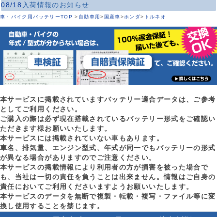
08/18
入荷情報のお知らせ
車・バイク用バッテリーTOP
>
自動車用
>
国産車
>
ホンダ
>
トルネオ
本サービスに掲載されていますバッテリー適合データは、ご参考
としてご利用ください。
ご購入の際は必ず現在搭載されているバッテリー形式をご確認い
ただきます様お願いいたします。
本サービスには掲載されていない車もあります。
車名、排気量、エンジン型式、年式が同一でもバッテリーの形式
が異なる場合がありますのでご注意ください。
本サービスの掲載情報により利用者の方が損害を被った場合で
も、当社は一切の責任を負うことは出来ません。情報はご自身の
責任においてご利用くださいますようお願いいたします。
本サービスのデータを無断で複製・転載・複写・ファイル等に変
換し使用することを禁じます。