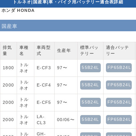
トルネオ|国産車|車・バイク用バッテリー適合表詳細
ホンダ HONDA
国産車
排気
車種
車両型
標準バッ
適合バッテ
生産年
量
名
式
テリー
リー
トル
55B24L
FP65B24L
1800
E-CF3
97〜
ネオ
トル
55B24L
FP65B24L
2000
E-CF4
97〜
ネオ
トル
55B24L
FP65B24L
2000
E-CF5
97〜
ネオ
トル
LA-
55B24L
FP65B24L
2000
00/06〜
ネオ
CL3
トル
GH-