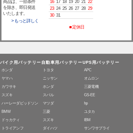
16
17
18
19
20
21
22
商品は、一部条件
を除き、即日発送
23
24
25
26
27
28
29
いたします。
30
31
> もっと詳しく
■ 定休日
バイク用バッテリー
自動車用バッテリー
UPS用バッテリー
ホンダ
トヨタ
APC
ヤマハ
ニッサン
オムロン
カワサキ
ホンダ
三菱電機
スズキ
スバル
GS-EE
ハーレーダビッドソン
マツダ
hp
BMW
三菱
ユタカ
ドゥカティ
スズキ
IBM
トライアンフ
ダイハツ
サンワサプライ