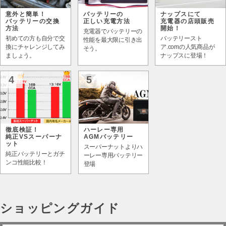
意外と簡単！
バッテリーの
ナップスにて
バッテリーの交換
正しい充電方法
充電器の店頭販売
方法
開始！
充電器でバッテリーの
初めての方も自分で交
バッテリースト
性能を最大限に引き出
換にチャレンジしてみ
ア.comの人気商品が
そう。
ましょう。
ナップスに登場！
4
5
徹底検証！
ハーレー専用
純正VSスーパーナ
AGMバッテリー
ット
スーパーナットよりハ
純正バッテリーとガチ
ーレー専用バッテリー
ンコ性能比較！
登場
ショッピングガイド