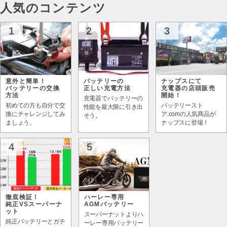
人気のコンテンツ
1
2
3
意外と簡単！
バッテリーの
ナップスにて
バッテリーの交換
正しい充電方法
充電器の店頭販売
方法
開始！
充電器でバッテリーの
初めての方も自分で交
バッテリースト
性能を最大限に引き出
換にチャレンジしてみ
ア.comの人気商品が
そう。
ましょう。
ナップスに登場！
4
5
徹底検証！
ハーレー専用
純正VSスーパーナ
AGMバッテリー
ット
スーパーナットよりハ
純正バッテリーとガチ
ーレー専用バッテリー