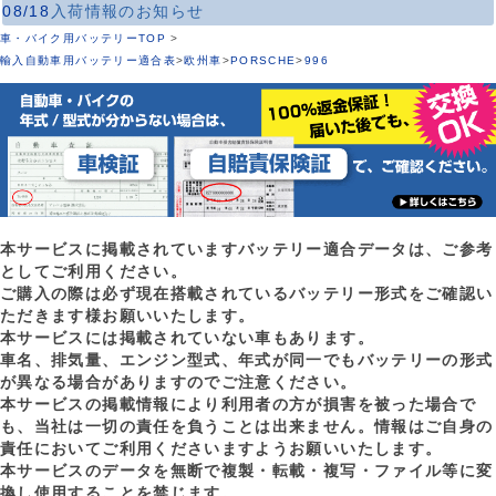
08/18
入荷情報のお知らせ
車・バイク用バッテリーTOP
>
輸入自動車用バッテリー適合表
>
欧州車
>
PORSCHE
>
996
本サービスに掲載されていますバッテリー適合データは、ご参考
としてご利用ください。
ご購入の際は必ず現在搭載されているバッテリー形式をご確認い
ただきます様お願いいたします。
本サービスには掲載されていない車もあります。
車名、排気量、エンジン型式、年式が同一でもバッテリーの形式
が異なる場合がありますのでご注意ください。
本サービスの掲載情報により利用者の方が損害を被った場合で
も、当社は一切の責任を負うことは出来ません。情報はご自身の
責任においてご利用くださいますようお願いいたします。
本サービスのデータを無断で複製・転載・複写・ファイル等に変
換し使用することを禁じます。