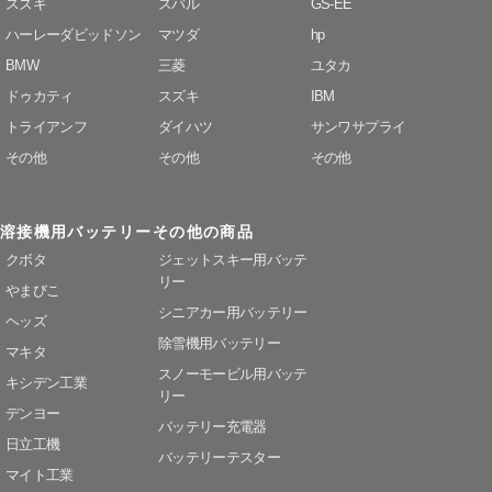
スズキ
スバル
GS-EE
ハーレーダビッドソン
マツダ
hp
BMW
三菱
ユタカ
ドゥカティ
スズキ
IBM
トライアンフ
ダイハツ
サンワサプライ
その他
その他
その他
溶接機用バッテリー
その他の商品
クボタ
ジェットスキー用バッテ
リー
やまびこ
シニアカー用バッテリー
ヘッズ
除雪機用バッテリー
マキタ
スノーモービル用バッテ
キシデン工業
リー
デンヨー
バッテリー充電器
日立工機
バッテリーテスター
マイト工業