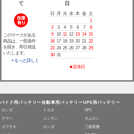
て
日
日
月
火
水
木
金
土
1
2
3
4
5
6
7
8
9
10
11
12
13
14
15
このマークがある
16
17
18
19
20
21
22
商品は、一部条件
を除き、即日発送
23
24
25
26
27
28
29
いたします。
30
31
> もっと詳しく
■ 定休日
バイク用バッテリー
自動車用バッテリー
UPS用バッテリー
ホンダ
トヨタ
APC
ヤマハ
ニッサン
オムロン
カワサキ
ホンダ
三菱電機