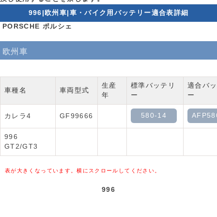
996|欧州車|車・バイク用バッテリー適合表詳細
PORSCHE ポルシェ
欧州車
生産
標準バッテリ
適合バ
車種名
車両型式
年
ー
ー
580-14
AFP58
カレラ4
GF99666
996
GT2/GT3
表が大きくなっています。横にスクロールしてください。
996