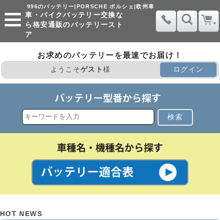
996のバッテリー|PORSCHE ポルシェ|欧州車
車・バイクバッテリー交換な
ら格安通販のバッテリースト
ア
お求めのバッテリーを最速でお届け！
ようこそ
ゲスト
様
ログイン
検索
HOT NEWS