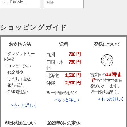
ンコ性能比較！
登場
ショッピングガイド
お支払方法
送料
発送について
・ クレジットカー
780 円
九州
ド決済
780 円
四国・本
・ コンビニ払い
州
・ 代金引換
13時ま
営業日の
1,500 円
北海道
・ ゆうちょ振込
で
のご注文で即日
2,500 円
沖縄
・ 銀行振込
発送いたします。
※一部商品除く。
・ GMO後払い
※ 一部離島を除く
> もっと詳しく
> もっと詳しく
> もっと詳しく
即日発送につい
2026年8月の定休