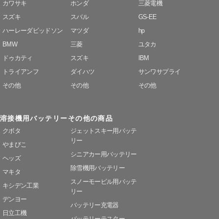
カワサキ
ホンダ
三菱電機
スズキ
スバル
GS-EE
ハーレーダビッドソン
マツダ
hp
BMW
三菱
ユタカ
ドゥカティ
スズキ
IBM
トライアンフ
ダイハツ
サンワサプライ
その他
その他
その他
溶接機用バッテリー
その他の商品
クボタ
ジェットスキー用バッテ
リー
やまびこ
シニアカー用バッテリー
ヘッズ
除雪機用バッテリー
マキタ
スノーモービル用バッテ
キシデン工業
リー
デンヨー
バッテリー充電器
日立工機
バッテリーテスター