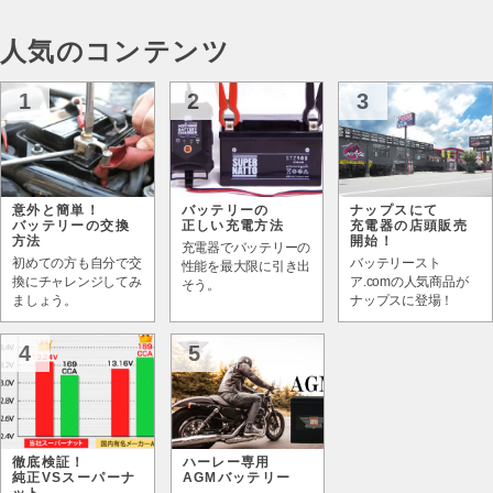
人気のコンテンツ
1
2
3
意外と簡単！
バッテリーの
ナップスにて
バッテリーの交換
正しい充電方法
充電器の店頭販売
方法
開始！
充電器でバッテリーの
初めての方も自分で交
バッテリースト
性能を最大限に引き出
換にチャレンジしてみ
ア.comの人気商品が
そう。
ましょう。
ナップスに登場！
4
5
徹底検証！
ハーレー専用
純正VSスーパーナ
AGMバッテリー