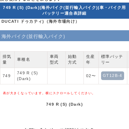
749 R (S) (Dark)|海外バイク(並行輸入バイク)|車・バイク用
バッテリー適合表詳細
DUCATI ドゥカティ)（海外市場向け）
海外バイク(並行輸入バイク)
排気
車両
始動
生産
標準バッテ
車種名
量
型式
方式
年
リー
749 R (S)
GT12B-4
749
02〜
(Dark)
表が大きくなっています。横にスクロールしてください。
749 R (S) (Dark)