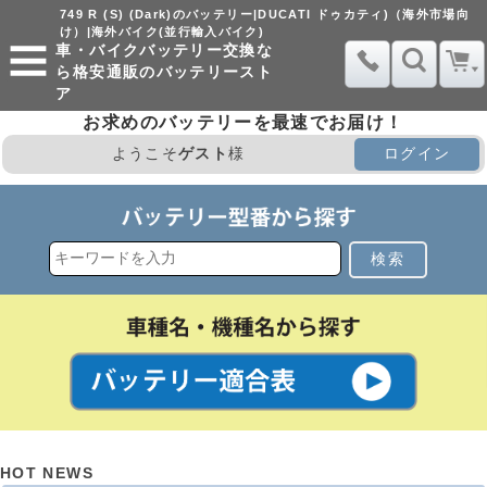
749 R (S) (Dark)のバッテリー|DUCATI ドゥカティ)（海外市場向
け）|海外バイク(並行輸入バイク)
車・バイクバッテリー交換な
ら格安通販のバッテリースト
ア
お求めのバッテリーを最速でお届け！
ようこそ
ゲスト
様
ログイン
検索
HOT NEWS