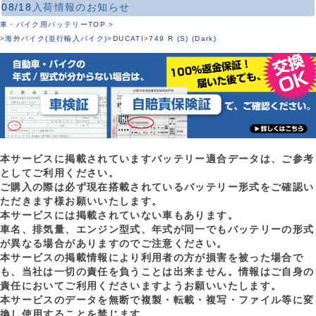
08/18
入荷情報のお知らせ
車・バイク用バッテリーTOP
>
>
海外バイク(並行輸入バイク)
>
DUCATI
>
749 R (S) (Dark)
本サービスに掲載されていますバッテリー適合データは、ご参考
としてご利用ください。
ご購入の際は必ず現在搭載されているバッテリー形式をご確認い
ただきます様お願いいたします。
本サービスには掲載されていない車もあります。
車名、排気量、エンジン型式、年式が同一でもバッテリーの形式
が異なる場合がありますのでご注意ください。
本サービスの掲載情報により利用者の方が損害を被った場合で
も、当社は一切の責任を負うことは出来ません。情報はご自身の
責任においてご利用くださいますようお願いいたします。
本サービスのデータを無断で複製・転載・複写・ファイル等に変
換し使用することを禁じます。