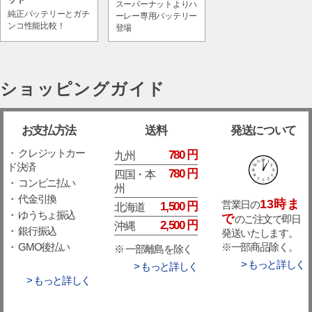
ット
スーパーナットよりハ
純正バッテリーとガチ
ーレー専用バッテリー
ンコ性能比較！
登場
ショッピングガイド
お支払方法
送料
発送について
・ クレジットカー
780 円
九州
ド決済
780 円
四国・本
・ コンビニ払い
州
・ 代金引換
13時ま
営業日の
1,500 円
北海道
・ ゆうちょ振込
で
のご注文で即日
2,500 円
沖縄
・ 銀行振込
発送いたします。
※一部商品除く。
・ GMO後払い
※ 一部離島を除く
> もっと詳しく
> もっと詳しく
> もっと詳しく