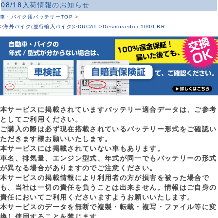
08/18
入荷情報のお知らせ
車・バイク用バッテリーTOP
>
>
海外バイク(並行輸入バイク)
>
DUCATI
>
Desmosedici 1000 RR
本サービスに掲載されていますバッテリー適合データは、ご参考
としてご利用ください。
ご購入の際は必ず現在搭載されているバッテリー形式をご確認い
ただきます様お願いいたします。
本サービスには掲載されていない車もあります。
車名、排気量、エンジン型式、年式が同一でもバッテリーの形式
が異なる場合がありますのでご注意ください。
本サービスの掲載情報により利用者の方が損害を被った場合で
も、当社は一切の責任を負うことは出来ません。情報はご自身の
責任においてご利用くださいますようお願いいたします。
本サービスのデータを無断で複製・転載・複写・ファイル等に変
換し使用することを禁じます。