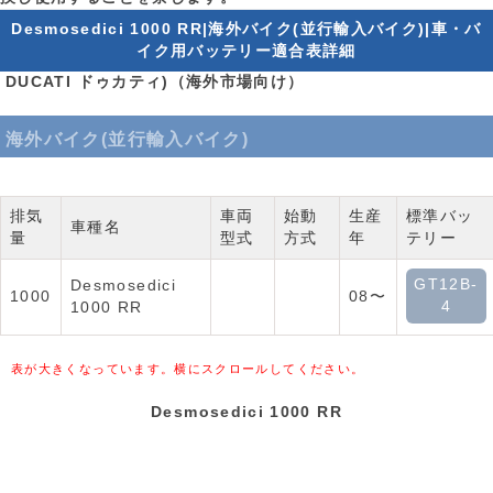
Desmosedici 1000 RR|海外バイク(並行輸入バイク)|車・バ
イク用バッテリー適合表詳細
DUCATI ドゥカティ)（海外市場向け）
海外バイク(並行輸入バイク)
排気
車両
始動
生産
標準バッ
車種名
量
型式
方式
年
テリー
GT12B-
Desmosedici
1000
08〜
4
1000 RR
表が大きくなっています。横にスクロールしてください。
Desmosedici 1000 RR