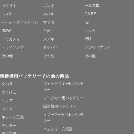
カワサキ
ホンダ
三菱電機
スズキ
スバル
GS-EE
ハーレーダビッドソン
マツダ
hp
BMW
三菱
ユタカ
ドゥカティ
スズキ
IBM
トライアンフ
ダイハツ
サンワサプライ
その他
その他
その他
溶接機用バッテリー
その他の商品
クボタ
ジェットスキー用バッテ
リー
やまびこ
シニアカー用バッテリー
ヘッズ
除雪機用バッテリー
マキタ
スノーモービル用バッテ
キシデン工業
リー
デンヨー
バッテリー充電器
日立工機