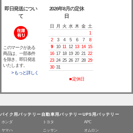
即日発送につい
2026年8月の定休
て
日
日
月
火
水
木
金
土
1
2
3
4
5
6
7
8
9
10
11
12
13
14
15
このマークがある
16
17
18
19
20
21
22
商品は、一部条件
を除き、即日発送
23
24
25
26
27
28
29
いたします。
30
31
> もっと詳しく
■ 定休日
バイク用バッテリー
自動車用バッテリー
UPS用バッテリー
ホンダ
トヨタ
APC
ヤマハ
ニッサン
オムロン