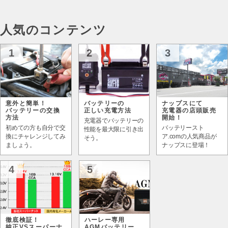
人気のコンテンツ
1
2
3
意外と簡単！
バッテリーの
ナップスにて
バッテリーの交換
正しい充電方法
充電器の店頭販売
方法
開始！
充電器でバッテリーの
初めての方も自分で交
バッテリースト
性能を最大限に引き出
換にチャレンジしてみ
ア.comの人気商品が
そう。
ましょう。
ナップスに登場！
4
5
徹底検証！
ハーレー専用
純正VSスーパーナ
AGMバッテリー