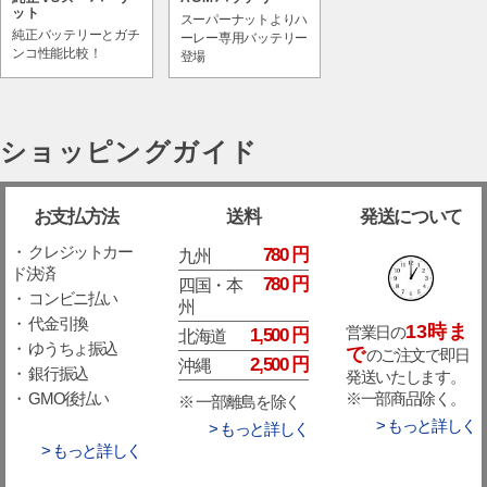
ット
スーパーナットよりハ
純正バッテリーとガチ
ーレー専用バッテリー
ンコ性能比較！
登場
ショッピングガイド
お支払方法
送料
発送について
・ クレジットカー
780 円
九州
ド決済
780 円
四国・本
・ コンビニ払い
州
・ 代金引換
13時ま
営業日の
1,500 円
北海道
・ ゆうちょ振込
で
のご注文で即日
2,500 円
沖縄
・ 銀行振込
発送いたします。
※一部商品除く。
・ GMO後払い
※ 一部離島を除く
> もっと詳しく
> もっと詳しく
> もっと詳しく