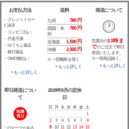
お支払方法
送料
発送について
・ クレジットカー
780 円
九州
ド決済
780 円
四国・本
・ コンビニ払い
州
・ 代金引換
13時ま
営業日の
1,500 円
北海道
・ ゆうちょ振込
で
のご注文で即日
2,500 円
沖縄
・ 銀行振込
発送いたします。
※一部商品除く。
・ GMO後払い
※ 一部離島を除く
> もっと詳しく
> もっと詳しく
> もっと詳しく
即日発送につい
2026年8月の定休
て
日
日
月
火
水
木
金
土
1
2
3
4
5
6
7
8
9
10
11
12
13
14
15
このマークがある