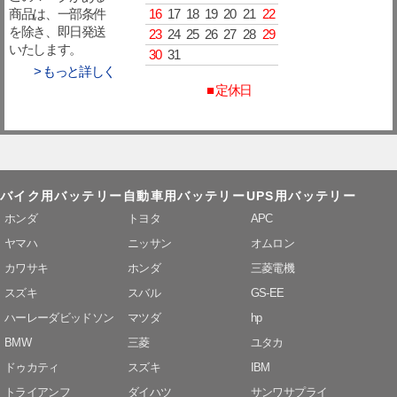
16
17
18
19
20
21
22
商品は、一部条件
を除き、即日発送
23
24
25
26
27
28
29
いたします。
30
31
> もっと詳しく
■ 定休日
バイク用バッテリー
自動車用バッテリー
UPS用バッテリー
ホンダ
トヨタ
APC
ヤマハ
ニッサン
オムロン
カワサキ
ホンダ
三菱電機
スズキ
スバル
GS-EE
ハーレーダビッドソン
マツダ
hp
BMW
三菱
ユタカ
ドゥカティ
スズキ
IBM
トライアンフ
ダイハツ
サンワサプライ