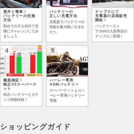
意外と簡単！
バッテリーの
ナップスにて
バッテリーの交換
正しい充電方法
充電器の店頭販売
方法
開始！
充電器でバッテリーの
初めての方も自分で交
バッテリースト
性能を最大限に引き出
換にチャレンジしてみ
ア.comの人気商品が
そう。
ましょう。
ナップスに登場！
4
5
徹底検証！
ハーレー専用
純正VSスーパーナ
AGMバッテリー
ット
スーパーナットよりハ
純正バッテリーとガチ
ーレー専用バッテリー
ンコ性能比較！
登場
ショッピングガイド