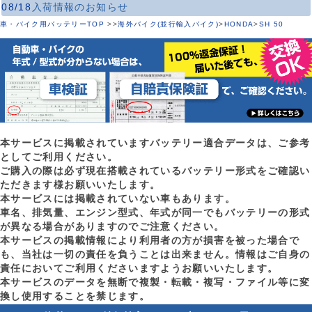
08/18
入荷情報のお知らせ
車・バイク用バッテリーTOP
>
>
海外バイク(並行輸入バイク)
>
HONDA
>
SH 50
本サービスに掲載されていますバッテリー適合データは、ご参考
としてご利用ください。
ご購入の際は必ず現在搭載されているバッテリー形式をご確認い
ただきます様お願いいたします。
本サービスには掲載されていない車もあります。
車名、排気量、エンジン型式、年式が同一でもバッテリーの形式
が異なる場合がありますのでご注意ください。
本サービスの掲載情報により利用者の方が損害を被った場合で
も、当社は一切の責任を負うことは出来ません。情報はご自身の
責任においてご利用くださいますようお願いいたします。
本サービスのデータを無断で複製・転載・複写・ファイル等に変
換し使用することを禁じます。