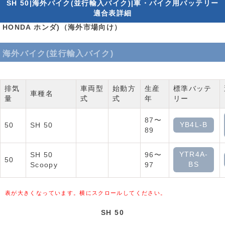
SH 50|海外バイク(並行輸入バイク)|車・バイク用バッテリー
適合表詳細
HONDA ホンダ)（海外市場向け）
海外バイク(並行輸入バイク)
排気
車両型
始動方
生産
標準バッテ
車種名
量
式
式
年
リー
87〜
YB4L-B
50
SH 50
89
YTR4A-
SH 50
96〜
50
BS
Scoopy
97
表が大きくなっています。横にスクロールしてください。
SH 50