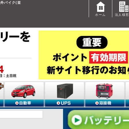
海外バイク(並
ホーム
法人様