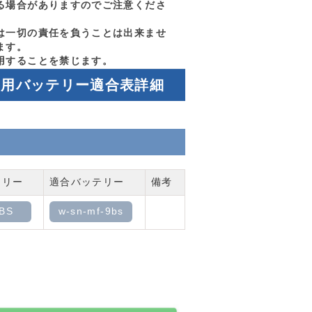
る場合がありますのでご注意くださ
は一切の責任を負うことは出来ませ
ます。
用することを禁じます。
イク用バッテリー適合表詳細
テリー
適合バッテリー
備考
BS
w-sn-mf-9bs