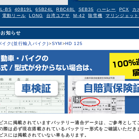
4L-BS
40B19L
65B24L
RBC48L
SEB35
ハーレー
PCX
カ
電動リール
LONG
台湾ユアサ
M-42
除雪機
マリンジェット
のお知らせ
バイク(並行輸入バイク)
>
SYM
>
HD 125
ビスに掲載されていますバッテリー適合データは、ご参考として
の際は必ず現在搭載されているバッテリー形式をご確認いただき
ビスには掲載されていない車もあります。