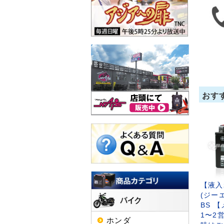
おす
【液入
(ジーエ
BS 
1〜2
ホンダ