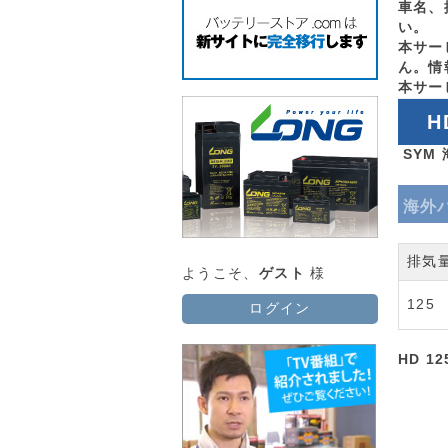
車名、
い。
本サー
ん。情
本サー
H
SYM
海外
排気
ようこそ、
ゲスト
様
125
ログイン
HD 12