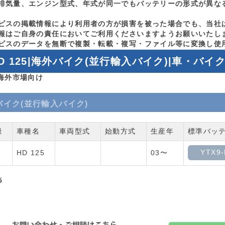
排気量、エンジン型式、年式が同一でもバッテリーの形式が異な
ビスの掲載情報により利用者の方が損害を被った場合でも、当社
報はご自身の責任においてご利用くださいますようお願いいたし
ビスのデータを無断で複製・転載・複写・ファイル等に変換し使
D 125|海外バイク(並行輸入バイク)|車・バ
 海外市場向け
バイク(並行輸入バイク)
量
車種名
車両型式
始動方式
生産年
標準バッ
YTX9-
HD 125
03〜
5