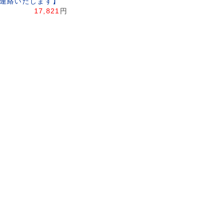
連絡いたします】
17,821
円