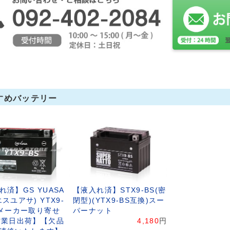
すめバッテリー
れ済】GS YUASA
【液入れ済】STX9-BS(密
スユアサ) YTX9-
閉型)(YTX9-BS互換)スー
【メーカー取り寄せ
パーナット
営業日出荷】【欠品
4,180
円