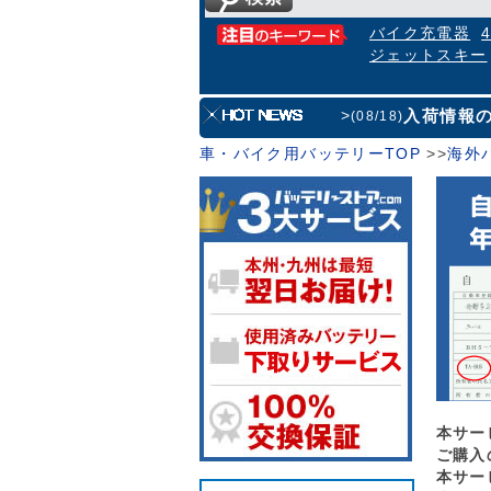
バイク充電器
ジェットスキー
入荷情報
>
(08/18)
車・バイク用バッテリーTOP
>
>
海外
本サー
ご購入
本サー