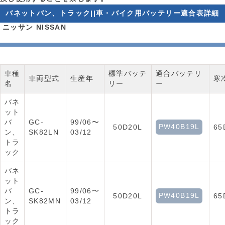
バネットバン、トラック||車・バイク用バッテリー適合表詳細
ニッサン NISSAN
車種
標準バッテ
適合バッテリ
車両型式
生産年
寒
名
リー
ー
バネ
ット
バ
GC-
99/06〜
PW40B19L
50D20L
65
ン、
SK82LN
03/12
トラ
ック
バネ
ット
バ
GC-
99/06〜
PW40B19L
50D20L
65
ン、
SK82MN
03/12
トラ
ック