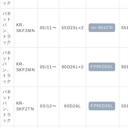
ック
バネ
ット
バ
KR-
sn-90d23l
05/11〜
55D23L×2
55
ン、
SKF2MN
トラ
ック
バネ
ット
バ
KR-
FP95D26L
05/11〜
80D26L×2
80
ン、
SKF2MN
トラ
ック
バネ
ット
バ
KR-
FP95D26L
03/12〜
80D26L
55
ン、
SKF2TN
トラ
ック