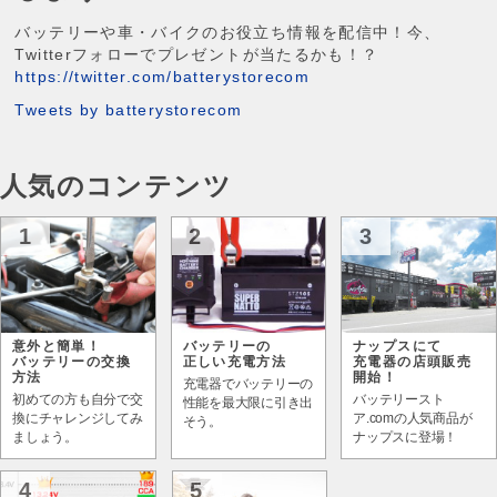
バッテリーや車・バイクのお役立ち情報を配信中！今、
Twitterフォローでプレゼントが当たるかも！？
https://twitter.com/batterystorecom
Tweets by batterystorecom
人気のコンテンツ
1
2
3
意外と簡単！
バッテリーの
ナップスにて
バッテリーの交換
正しい充電方法
充電器の店頭販売
方法
開始！
充電器でバッテリーの
初めての方も自分で交
バッテリースト
性能を最大限に引き出
換にチャレンジしてみ
ア.comの人気商品が
そう。
ましょう。
ナップスに登場！
4
5