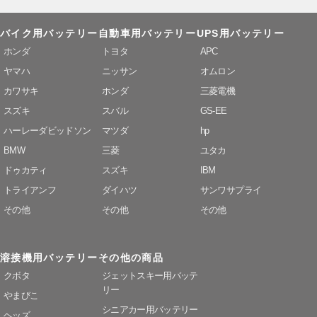
バイク用バッテリー
自動車用バッテリー
UPS用バッテリー
ホンダ
トヨタ
APC
ヤマハ
ニッサン
オムロン
カワサキ
ホンダ
三菱電機
スズキ
スバル
GS-EE
ハーレーダビッドソン
マツダ
hp
BMW
三菱
ユタカ
ドゥカティ
スズキ
IBM
トライアンフ
ダイハツ
サンワサプライ
その他
その他
その他
溶接機用バッテリー
その他の商品
クボタ
ジェットスキー用バッテ
リー
やまびこ
シニアカー用バッテリー
ヘッズ