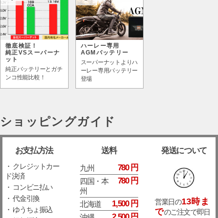
徹底検証！
ハーレー専用
純正VSスーパーナ
AGMバッテリー
ット
スーパーナットよりハ
純正バッテリーとガチ
ーレー専用バッテリー
ンコ性能比較！
登場
ショッピングガイド
お支払方法
送料
発送について
・ クレジットカー
780 円
九州
ド決済
780 円
四国・本
・ コンビニ払い
州
・ 代金引換
13時ま
営業日の
1,500 円
北海道
・ ゆうちょ振込
で
のご注文で即日
2,500 円
沖縄