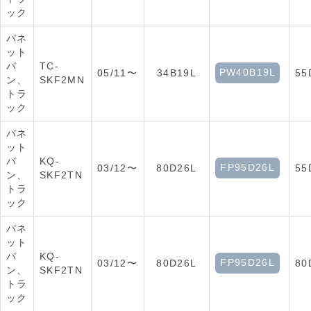
ック
バネ
ット
バ
TC-
PW40B19L
05/11〜
34B19L
55
ン、
SKF2MN
トラ
ック
バネ
ット
バ
KQ-
FP95D26L
03/12〜
80D26L
55
ン、
SKF2TN
トラ
ック
バネ
ット
バ
KQ-
FP95D26L
03/12〜
80D26L
80
ン、
SKF2TN
トラ
ック