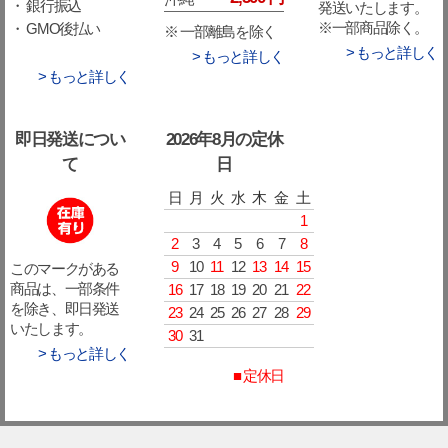
・ 銀行振込
発送いたします。
※一部商品除く。
・ GMO後払い
※ 一部離島を除く
> もっと詳しく
> もっと詳しく
> もっと詳しく
即日発送につい
2026年8月の定休
て
日
日
月
火
水
木
金
土
1
2
3
4
5
6
7
8
9
10
11
12
13
14
15
このマークがある
16
17
18
19
20
21
22
商品は、一部条件
を除き、即日発送
23
24
25
26
27
28
29
いたします。
30
31
> もっと詳しく
■ 定休日