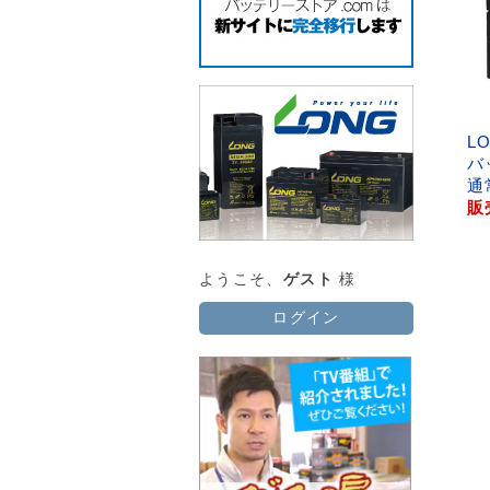
L
バ
通
販
ようこそ、
ゲスト
様
ログイン