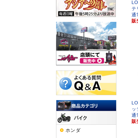
L
テ
通
販
L
ッ
通
販
ホンダ