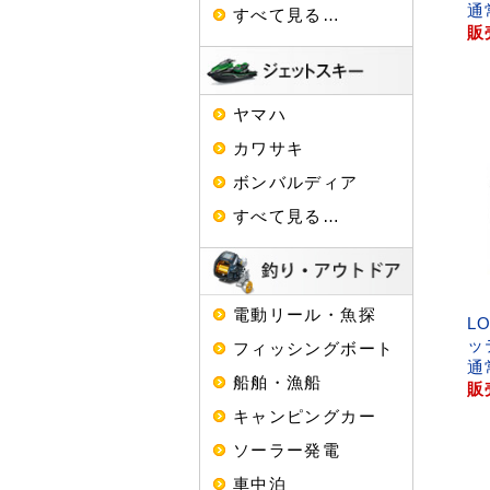
通
すべて見る…
販
ヤマハ
カワサキ
ボンバルディア
すべて見る…
電動リール・魚探
L
ッ
フィッシングボート
通
船舶・漁船
販
キャンピングカー
ソーラー発電
車中泊