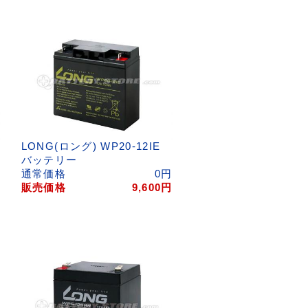
LONG(ロング) WP20-12IE
バッテリー
円
通常価格
0
円
円
販売価格
9,600
円