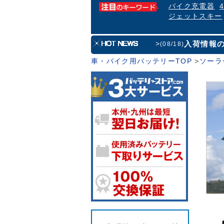
バイク充電器
ジェットスキー
入荷情報
>
(08/18)
車・バイク用バッテリーTOP
>
ソーラ