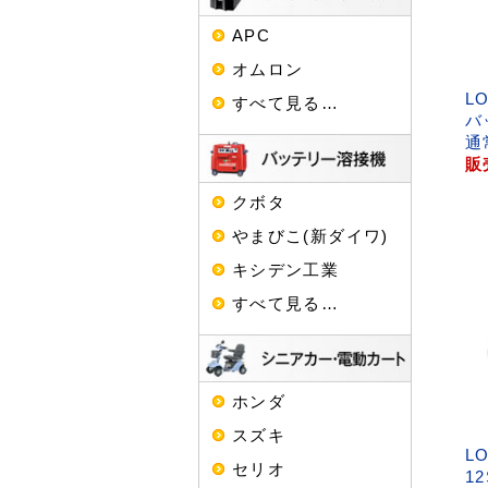
APC
オムロン
L
すべて見る…
バ
通
販
クボタ
やまびこ(新ダイワ)
キシデン工業
すべて見る…
ホンダ
スズキ
L
セリオ
1