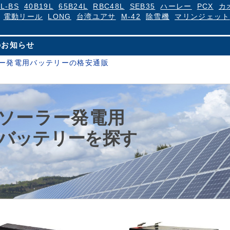
4L-BS
40B19L
65B24L
RBC48L
SEB35
ハーレー
PCX
カ
電動リール
LONG
台湾ユアサ
M-42
除雪機
マリンジェット
のお知らせ
ー発電用バッテリーの格安通販
ソーラー発電用
バッテリーを探す