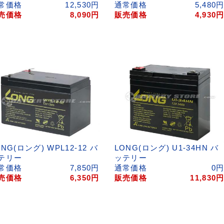
常価格
12,530
円
通常価格
5,480
売価格
8,090
円
販売価格
4,930
ONG(ロング) WPL12-12 バ
LONG(ロング) U1-34HN バ
テリー
ッテリー
常価格
7,850
円
通常価格
0
売価格
6,350
円
販売価格
11,830