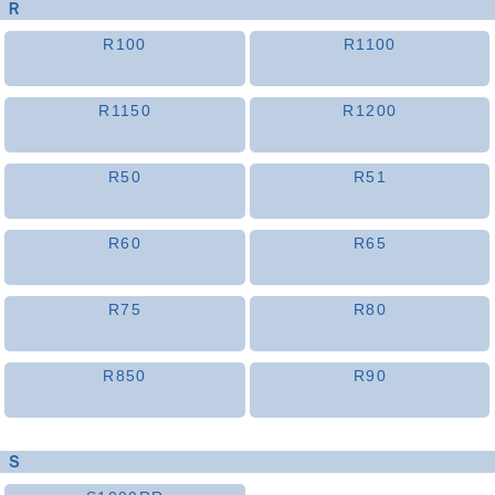
Ｒ
R100
R1100
R1150
R1200
R50
R51
R60
R65
R75
R80
R850
R90
Ｓ