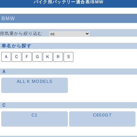
バイク用バッテリー適合表/BMW
BMW
排気量から絞り込む
車名から探す
Ａ
Ｃ
Ｆ
Ｇ
Ｋ
Ｒ
Ｓ
Ａ
ALL K MODELS
Ｃ
C1
C650GT