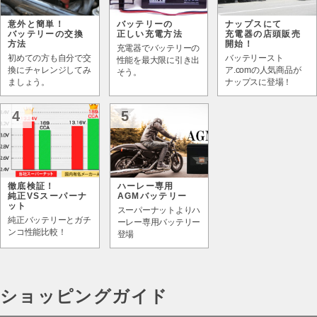
意外と簡単！
バッテリーの
ナップスにて
バッテリーの交換
正しい充電方法
充電器の店頭販売
方法
開始！
充電器でバッテリーの
初めての方も自分で交
バッテリースト
性能を最大限に引き出
換にチャレンジしてみ
ア.comの人気商品が
そう。
ましょう。
ナップスに登場！
4
5
徹底検証！
ハーレー専用
純正VSスーパーナ
AGMバッテリー
ット
スーパーナットよりハ
純正バッテリーとガチ
ーレー専用バッテリー
ンコ性能比較！
登場
ショッピングガイド