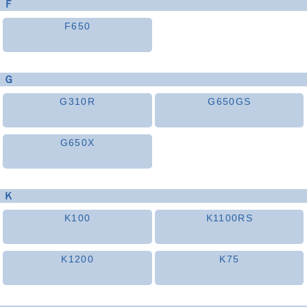
Ｆ
F650
Ｇ
G310R
G650GS
G650X
Ｋ
K100
K1100RS
K1200
K75