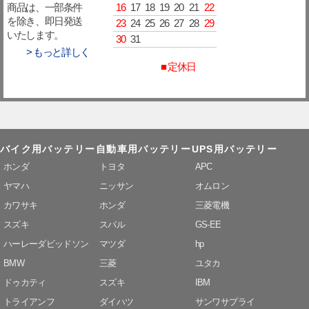
16
17
18
19
20
21
22
商品は、一部条件
を除き、即日発送
23
24
25
26
27
28
29
いたします。
30
31
> もっと詳しく
■ 定休日
バイク用バッテリー
自動車用バッテリー
UPS用バッテリー
ホンダ
トヨタ
APC
ヤマハ
ニッサン
オムロン
カワサキ
ホンダ
三菱電機
スズキ
スバル
GS-EE
ハーレーダビッドソン
マツダ
hp
BMW
三菱
ユタカ
ドゥカティ
スズキ
IBM
トライアンフ
ダイハツ
サンワサプライ