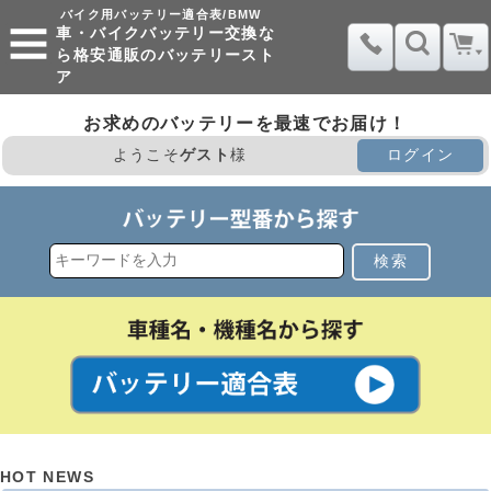
バイク用バッテリー適合表/BMW
車・バイクバッテリー交換な
ら格安通販のバッテリースト
ア
お求めのバッテリーを最速でお届け！
ようこそ
ゲスト
様
ログイン
検索
HOT NEWS