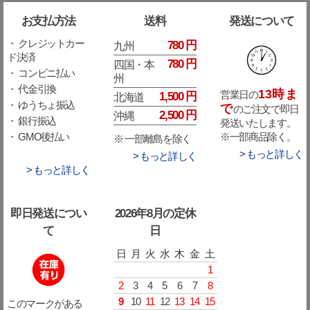
お支払方法
送料
発送について
・ クレジットカー
780 円
九州
ド決済
780 円
四国・本
・ コンビニ払い
州
・ 代金引換
13時ま
営業日の
1,500 円
北海道
・ ゆうちょ振込
で
のご注文で即日
2,500 円
沖縄
・ 銀行振込
発送いたします。
※一部商品除く。
・ GMO後払い
※ 一部離島を除く
> もっと詳しく
> もっと詳しく
> もっと詳しく
即日発送につい
2026年8月の定休
て
日
日
月
火
水
木
金
土
1
2
3
4
5
6
7
8
9
10
11
12
13
14
15
このマークがある