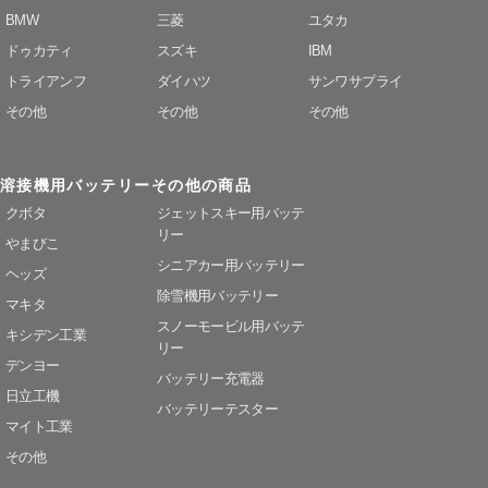
BMW
三菱
ユタカ
ドゥカティ
スズキ
IBM
トライアンフ
ダイハツ
サンワサプライ
その他
その他
その他
溶接機用バッテリー
その他の商品
クボタ
ジェットスキー用バッテ
リー
やまびこ
シニアカー用バッテリー
ヘッズ
除雪機用バッテリー
マキタ
スノーモービル用バッテ
キシデン工業
リー
デンヨー
バッテリー充電器
日立工機
バッテリーテスター
マイト工業
その他