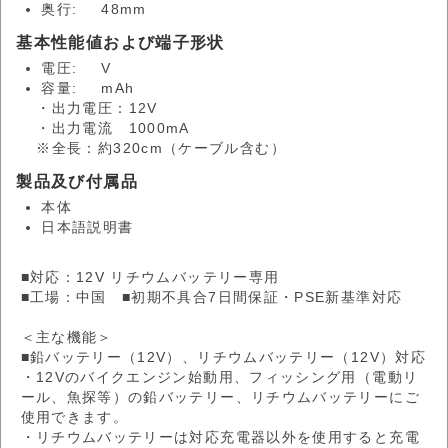
奥行:
48mm
基本性能値および端子形状
電圧:
V
容量:
mAh
・出力電圧：12V
・出力電流 1000mA
※全長：約320cm（ケーブル含む）
製品及び付属品
本体
日本語説明書
■対応：12V リチウムバッテリー専用
■工場：中国 ■初期不具合7日間保証・PSE新基準対応
＜主な機能＞
■鉛バッテリー（12V）、リチウムバッテリー（12V）対応
・12Vのバイクエンジン始動用、フィッシング用（電動リ
ール、魚探等）の鉛バッテリー、リチウムバッテリーにご
使用できます。
・リチウムバッテリーは対応充電器以外を使用すると充電