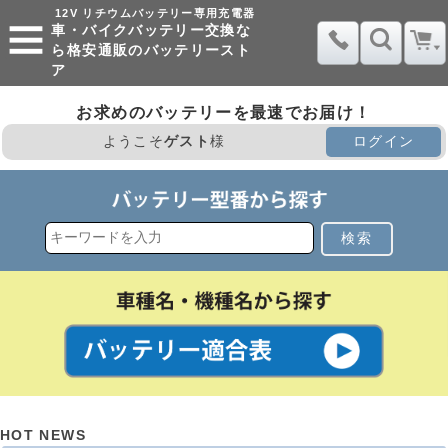
12V リチウムバッテリー専用充電器
車・バイクバッテリー交換な
ら格安通販のバッテリースト
ア
お求めのバッテリーを最速でお届け！
ようこそ
ゲスト
様
ログイン
検索
HOT NEWS