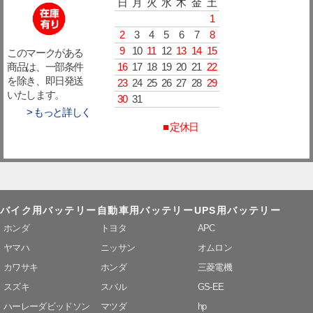
日
月
火
水
木
金
土
1
2
3
4
5
6
7
8
9
10
11
12
13
14
15
このマークがある
16
17
18
19
20
21
22
商品は、一部条件
を除き、即日発送
23
24
25
26
27
28
29
いたします。
30
31
> もっと詳しく
■ 定休日
バイク用バッテリー
自動車用バッテリー
UPS用バッテリー
ホンダ
トヨタ
APC
ヤマハ
ニッサン
オムロン
カワサキ
ホンダ
三菱電機
スズキ
スバル
GS-EE
ハーレーダビッドソン
マツダ
hp