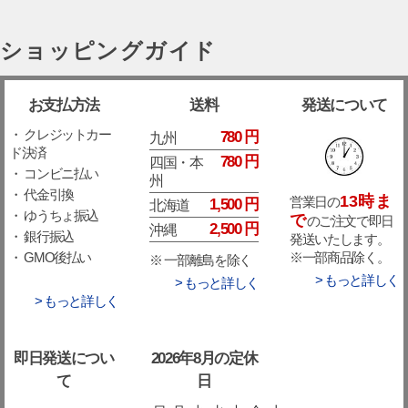
ショッピングガイド
お支払方法
送料
発送について
・ クレジットカー
780 円
九州
ド決済
780 円
四国・本
・ コンビニ払い
州
・ 代金引換
13時ま
営業日の
1,500 円
北海道
・ ゆうちょ振込
で
のご注文で即日
2,500 円
沖縄
・ 銀行振込
発送いたします。
※一部商品除く。
・ GMO後払い
※ 一部離島を除く
> もっと詳しく
> もっと詳しく
> もっと詳しく
即日発送につい
2026年8月の定休
て
日