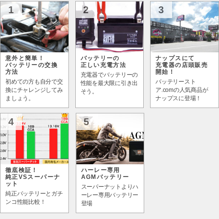
1
2
3
意外と簡単！
バッテリーの
ナップスにて
バッテリーの交換
正しい充電方法
充電器の店頭販売
方法
開始！
充電器でバッテリーの
初めての方も自分で交
バッテリースト
性能を最大限に引き出
換にチャレンジしてみ
ア.comの人気商品が
そう。
ましょう。
ナップスに登場！
4
5
徹底検証！
ハーレー専用
純正VSスーパーナ
AGMバッテリー
ット
スーパーナットよりハ
純正バッテリーとガチ
ーレー専用バッテリー
ンコ性能比較！
登場