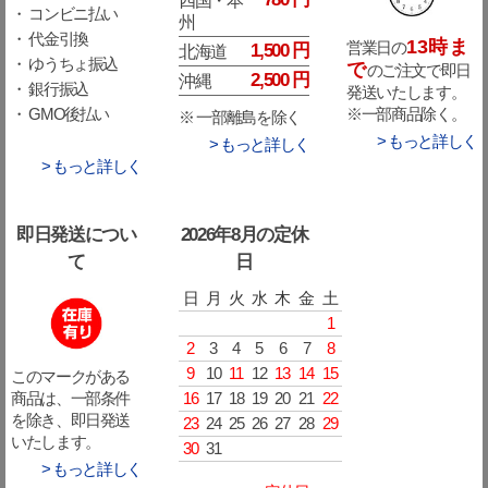
・ コンビニ払い
州
・ 代金引換
13時ま
営業日の
1,500 円
北海道
・ ゆうちょ振込
で
のご注文で即日
2,500 円
沖縄
・ 銀行振込
発送いたします。
※一部商品除く。
・ GMO後払い
※ 一部離島を除く
> もっと詳しく
> もっと詳しく
> もっと詳しく
即日発送につい
2026年8月の定休
て
日
日
月
火
水
木
金
土
1
2
3
4
5
6
7
8
9
10
11
12
13
14
15
このマークがある
16
17
18
19
20
21
22
商品は、一部条件
を除き、即日発送
23
24
25
26
27
28
29
いたします。
30
31
> もっと詳しく