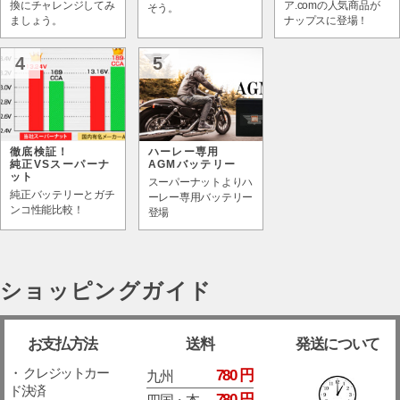
換にチャレンジしてみ
ア.comの人気商品が
そう。
ましょう。
ナップスに登場！
4
5
徹底検証！
ハーレー専用
純正VSスーパーナ
AGMバッテリー
ット
スーパーナットよりハ
純正バッテリーとガチ
ーレー専用バッテリー
ンコ性能比較！
登場
ショッピングガイド
お支払方法
送料
発送について
・ クレジットカー
780 円
九州
ド決済
780 円
四国・本