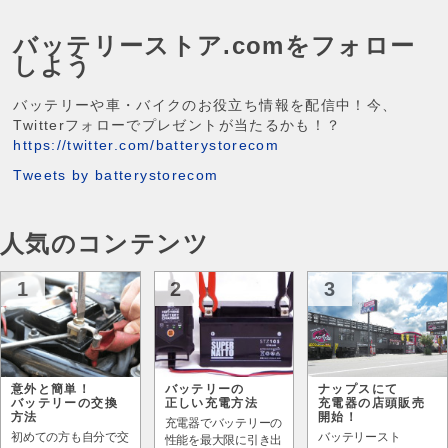
バッテリーストア.comをフォロー
しよう
バッテリーや車・バイクのお役立ち情報を配信中！今、
Twitterフォローでプレゼントが当たるかも！？
https://twitter.com/batterystorecom
Tweets by batterystorecom
人気のコンテンツ
1
2
3
意外と簡単！
バッテリーの
ナップスにて
バッテリーの交換
正しい充電方法
充電器の店頭販売
方法
開始！
充電器でバッテリーの
初めての方も自分で交
バッテリースト
性能を最大限に引き出