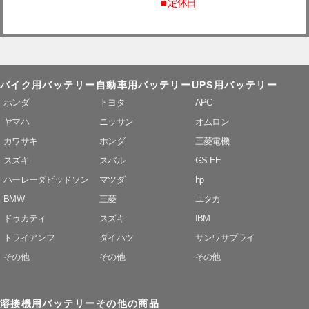
■ 定休日
バイク用バッテリー
自動車用バッテリー
UPS用バッテリー
ホンダ
トヨタ
APC
ヤマハ
ニッサン
オムロン
カワサキ
ホンダ
三菱電機
スズキ
スバル
GS-EE
ハーレーダビッドソン
マツダ
hp
BMW
三菱
ユタカ
ドゥカティ
スズキ
IBM
トライアンフ
ダイハツ
サンワサプライ
その他
その他
その他
溶接機用バッテリー
その他の商品