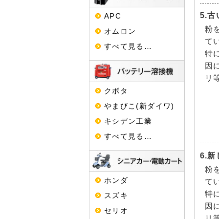
5.
APC
粉
オムロン
て
すべて見る…
特
因
リ
クボタ
やまびこ(新ダイワ)
キシデン工業
すべて見る…
6.
粉
ホンダ
て
特
スズキ
因
セリオ
リ