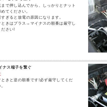
元まで押し込んでから、しっかりとナット
締めてください。
緩すぎると放電の原因になります。
ぐときはプラス→マイナスの順番は厳守し
ください!
マイナス端子を繋ぐ
意
すときと逆の順番です!必ず厳守してくだ
い。