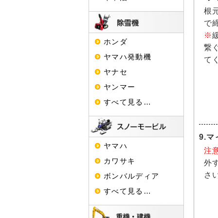
根
で
※
ホンダ
繋
ヤマハ発動機
て
ヤナセ
ヤンマー
すべて見る…
9.
ヤマハ
注
カワサキ
外
さ
ボンバルディア
すべて見る…