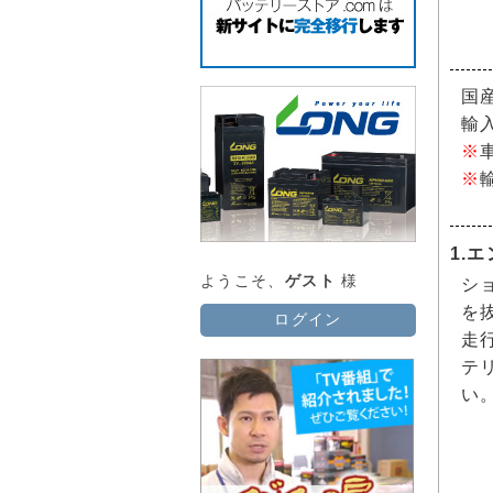
国
輸
※
※
1.
ようこそ、
ゲスト
様
シ
を
ログイン
走
テ
い