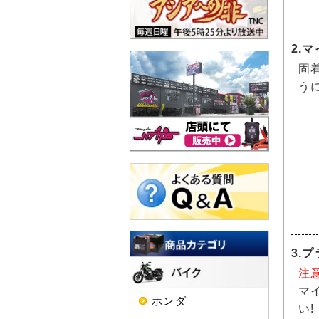
2.
固
う
3.
注
マ
ホンダ
い!