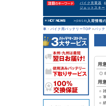
バイク充電器
ジェットスキー
入荷情報
>
(08/18)
車・バイク用バッテリーTOP
>
バッテ
用
◎ 
用
○ 
○ 
○