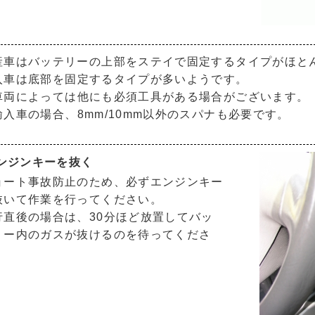
産車はバッテリーの
上部をステイで固定する
タイプがほと
入車は
底部を固定する
タイプが多いようです。
車両によっては他にも必須工具がある場合がございます。
輸入車の場合、8mm/10mm以外のスパナも必要です。
エンジンキーを抜く
ョート事故防止のため、必ずエンジンキー
抜いて作業を行ってください。
行直後の場合は、30分ほど放置してバッ
リー内のガスが抜けるのを待ってくださ
。