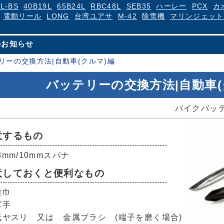
4L-BS
40B19L
65B24L
RBC48L
SEB35
ハーレー
PCX
カ
電動リール
LONG
台湾ユアサ
M-42
除雪機
マリンジェット
のお知らせ
リーの交換方法|自動車(クルマ)編
バッテリーの交換方法|自動車(
バイクバッ
意するもの
8mm/10mmスパナ
意しておくと便利なもの
雑巾
軍手
 紙ヤスリ 又は 金属ブラシ (端子を磨く場合)