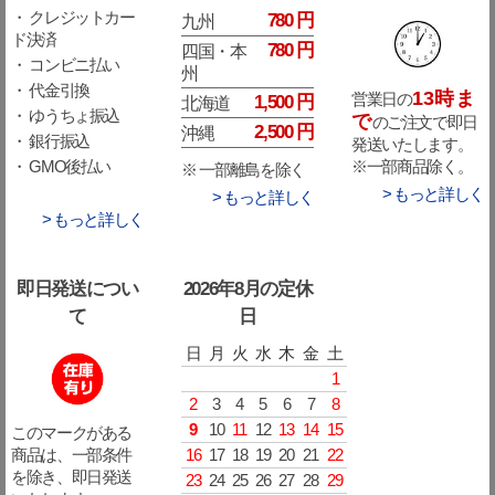
・ クレジットカー
780 円
九州
ド決済
780 円
四国・本
・ コンビニ払い
州
・ 代金引換
13時ま
営業日の
1,500 円
北海道
・ ゆうちょ振込
で
のご注文で即日
2,500 円
沖縄
・ 銀行振込
発送いたします。
※一部商品除く。
・ GMO後払い
※ 一部離島を除く
> もっと詳しく
> もっと詳しく
> もっと詳しく
即日発送につい
2026年8月の定休
て
日
日
月
火
水
木
金
土
1
2
3
4
5
6
7
8
9
10
11
12
13
14
15
このマークがある
16
17
18
19
20
21
22
商品は、一部条件
を除き、即日発送
23
24
25
26
27
28
29