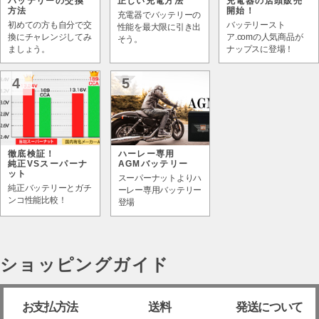
バッテリーの交換
正しい充電方法
充電器の店頭販売
方法
開始！
充電器でバッテリーの
初めての方も自分で交
バッテリースト
性能を最大限に引き出
換にチャレンジしてみ
ア.comの人気商品が
そう。
ましょう。
ナップスに登場！
4
5
徹底検証！
ハーレー専用
純正VSスーパーナ
AGMバッテリー
ット
スーパーナットよりハ
純正バッテリーとガチ
ーレー専用バッテリー
ンコ性能比較！
登場
ショッピングガイド
お支払方法
送料
発送について