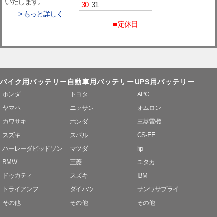
いたします。
30
31
> もっと詳しく
■ 定休日
バイク用バッテリー
自動車用バッテリー
UPS用バッテリー
ホンダ
トヨタ
APC
ヤマハ
ニッサン
オムロン
カワサキ
ホンダ
三菱電機
スズキ
スバル
GS-EE
ハーレーダビッドソン
マツダ
hp
BMW
三菱
ユタカ
ドゥカティ
スズキ
IBM
トライアンフ
ダイハツ
サンワサプライ
その他
その他
その他