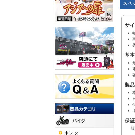
スペ
サ
基
製
保
ホンダ