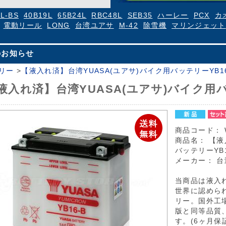
4L-BS
40B19L
65B24L
RBC48L
SEB35
ハーレー
PCX
カ
電動リール
LONG
台湾ユアサ
M-42
除雪機
マリンジェット
のお知らせ
リー
>
【液入れ済】台湾YUASA(ユアサ)バイク用バッテリーYB16
液入れ済】台湾YUASA(ユアサ)バイク用バ
商品コード：
商品名：
【液
バッテリーYB1
メーカー：
台
当商品は液入
世界に認めら
リー。国外工
版と同等品質
す。(6ヶ月保