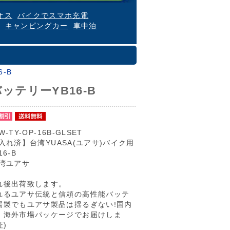
オス
バイクでスマホ充電
キャンピングカー
車中泊
-B
ッテリーYB16-B
W-TY-OP-16B-GLSET
入れ済】台湾YUASA(ユアサ)バイク用
6-B
湾ユアサ
れ後出荷致します。
れるユアサ伝統と信頼の高性能バッテ
場製でもユアサ製品は揺るぎない!国内
、海外市場パッケージでお届けしま
証)