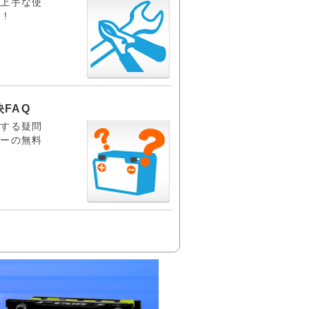
る
上手な使
!
FAQ
関する疑問
リーの無料