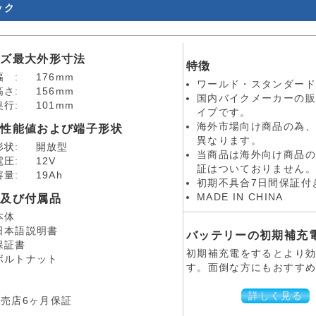
ック
イズ最大外形寸法
特徴
幅 :
176mm
ワールド・スタンダード
高さ:
156mm
国内バイクメーカーの販
奥行:
101mm
イプです。
海外市場向け商品の為、
本性能値および端子形状
異なります。
形状:
開放型
当商品は海外向け商品の
電圧:
12V
証はついておりません。
容量:
19Ah
初期不具合7日間保証付
品及び付属品
MADE IN CHINA
本体
日本語説明書
バッテリーの初期補充
保証書
初期補充電をするとより
ボルトナット
す。面倒な方にもおすすめ
証
詳しく見る
販売店6ヶ月保証