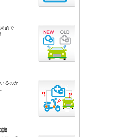
効果的で
!
ているのか
 !
知識