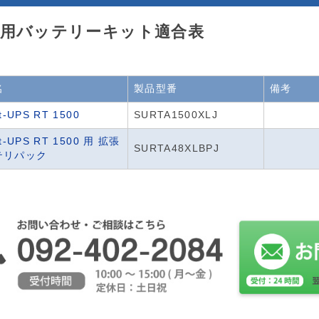
S用バッテリーキット適合表
名
製品型番
備考
t-UPS RT 1500
SURTA1500XLJ
t-UPS RT 1500 用 拡張
SURTA48XLBPJ
テリパック