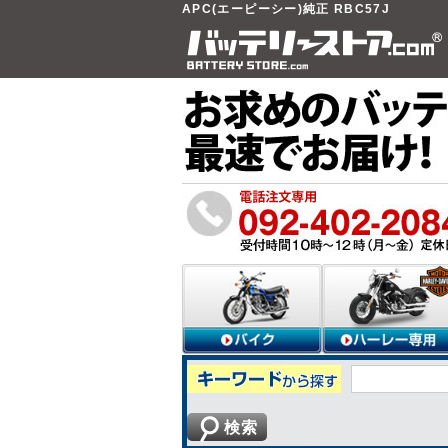
APC(エーピーシー)純正 RBC57J
検索