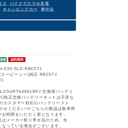
オス
バイクでスマホ充電
キャンピングカー
車中泊
N-039-SLD-RBC57J
C(エーピーシー)純正 RBC57J
PC
XLJ/SURTA48XLBPJ 交換用バッテリ
PC純正交換バッテリーキットは不安な
心のカスタマー対応のバッテリースト
まかせください!※こちらの商品は取寄商
少お時間をいただく形となります。
品はメーカー取り寄せ品のため、生
となっている場合がございます。