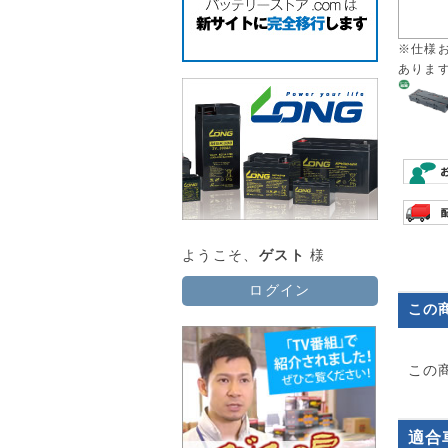
※仕様
ありま
ようこそ、
ゲスト
様
ログイン
この
この
適合