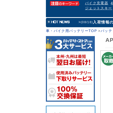
バイク充電器
ジェットスキー
入荷情報
>
(08/18)
車・バイク用バッテリーTOP
>
バッテ
A