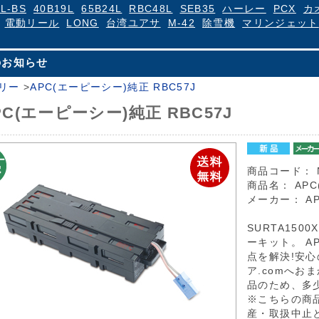
4L-BS
40B19L
65B24L
RBC48L
SEB35
ハーレー
PCX
カ
電動リール
LONG
台湾ユアサ
M-42
除雪機
マリンジェット
のお知らせ
リー
>
APC(エーピーシー)純正 RBC57J
PC(エーピーシー)純正 RBC57J
商品コード：
商品名：
AP
メーカー：
A
SURTA1500
ーキット。 A
点を解決!安
ア.comへお
品のため、多
※こちらの商
産・取扱中止