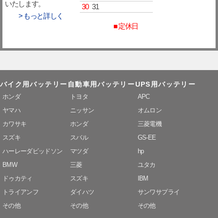
いたします。
30
31
> もっと詳しく
■ 定休日
バイク用バッテリー
自動車用バッテリー
UPS用バッテリー
ホンダ
トヨタ
APC
ヤマハ
ニッサン
オムロン
カワサキ
ホンダ
三菱電機
スズキ
スバル
GS-EE
ハーレーダビッドソン
マツダ
hp
BMW
三菱
ユタカ
ドゥカティ
スズキ
IBM
トライアンフ
ダイハツ
サンワサプライ
その他
その他
その他