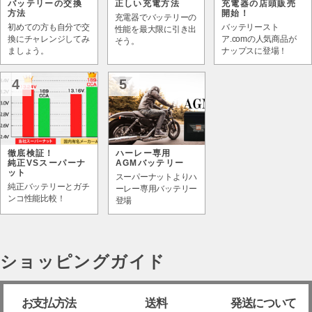
バッテリーの交換
正しい充電方法
充電器の店頭販売
方法
開始！
充電器でバッテリーの
初めての方も自分で交
バッテリースト
性能を最大限に引き出
換にチャレンジしてみ
ア.comの人気商品が
そう。
ましょう。
ナップスに登場！
4
5
徹底検証！
ハーレー専用
純正VSスーパーナ
AGMバッテリー
ット
スーパーナットよりハ
純正バッテリーとガチ
ーレー専用バッテリー
ンコ性能比較！
登場
ショッピングガイド
お支払方法
送料
発送について