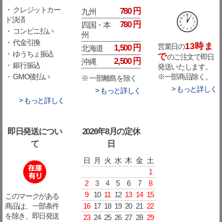
・ クレジットカー
780 円
九州
ド決済
780 円
四国・本
・ コンビニ払い
州
・ 代金引換
13時ま
営業日の
1,500 円
北海道
・ ゆうちょ振込
で
のご注文で即日
2,500 円
沖縄
・ 銀行振込
発送いたします。
※一部商品除く。
・ GMO後払い
※ 一部離島を除く
> もっと詳しく
> もっと詳しく
> もっと詳しく
即日発送につい
2026年8月の定休
て
日
日
月
火
水
木
金
土
1
2
3
4
5
6
7
8
9
10
11
12
13
14
15
このマークがある
16
17
18
19
20
21
22
商品は、一部条件
を除き、即日発送
23
24
25
26
27
28
29