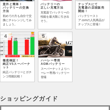
意外と簡単！
バッテリーの
ナップスにて
バッテリーの交換
正しい充電方法
充電器の店頭販売
方法
開始！
充電器でバッテリーの
初めての方も自分で交
バッテリースト
性能を最大限に引き出
換にチャレンジしてみ
ア.comの人気商品が
そう。
ましょう。
ナップスに登場！
4
5
徹底検証！
ハーレー専用
純正VSスーパーナ
AGMバッテリー
ット
スーパーナットよりハ
純正バッテリーとガチ
ーレー専用バッテリー
ンコ性能比較！
登場
ショッピングガイド