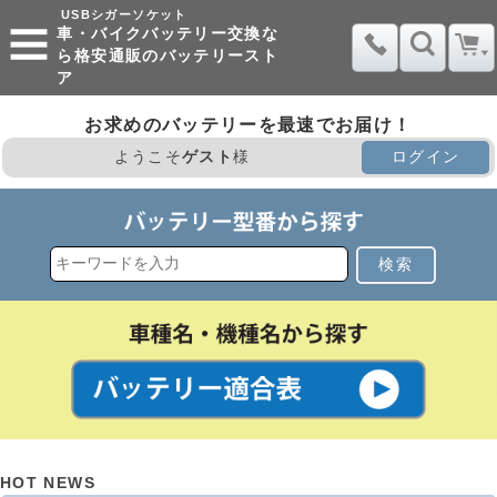
USBシガーソケット
車・バイクバッテリー交換な
ら格安通販のバッテリースト
ア
お求めのバッテリーを最速でお届け！
ようこそ
ゲスト
様
ログイン
検索
HOT NEWS