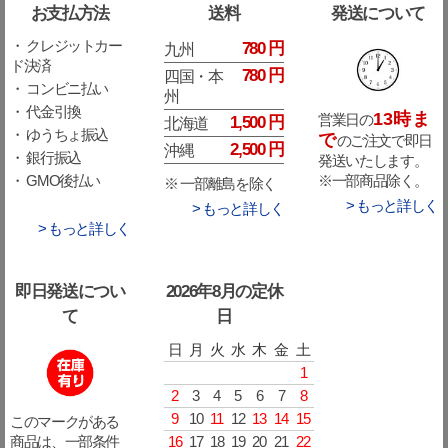
お支払方法
送料
発送について
・ クレジットカー
780 円
九州
ド決済
780 円
四国・本
・ コンビニ払い
州
・ 代金引換
13時ま
営業日の
1,500 円
北海道
・ ゆうちょ振込
で
のご注文で即日
2,500 円
沖縄
・ 銀行振込
発送いたします。
※一部商品除く。
・ GMO後払い
※ 一部離島を除く
> もっと詳しく
> もっと詳しく
> もっと詳しく
即日発送につい
2026年8月の定休
て
日
日
月
火
水
木
金
土
1
2
3
4
5
6
7
8
9
10
11
12
13
14
15
このマークがある
16
17
18
19
20
21
22
商品は、一部条件