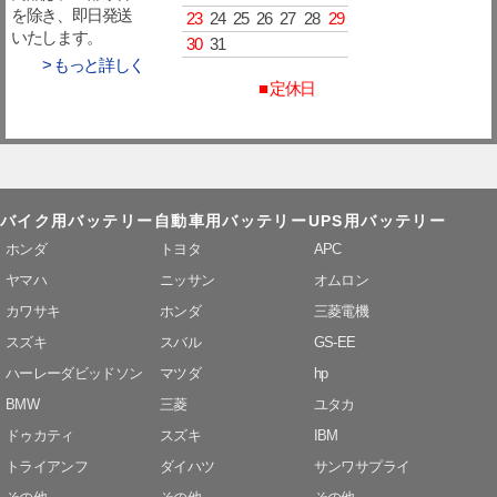
を除き、即日発送
23
24
25
26
27
28
29
いたします。
30
31
> もっと詳しく
■ 定休日
バイク用バッテリー
自動車用バッテリー
UPS用バッテリー
ホンダ
トヨタ
APC
ヤマハ
ニッサン
オムロン
カワサキ
ホンダ
三菱電機
スズキ
スバル
GS-EE
ハーレーダビッドソン
マツダ
hp
BMW
三菱
ユタカ
ドゥカティ
スズキ
IBM
トライアンフ
ダイハツ
サンワサプライ