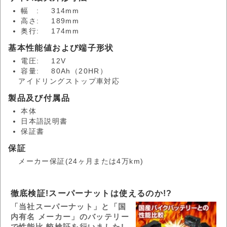
幅 :
314mm
高さ:
189mm
奥行:
174mm
基本性能値および端子形状
電圧:
12V
容量:
80Ah（20HR）
アイドリングストップ車対応
製品及び付属品
本体
日本語説明書
保証書
保証
メーカー保証(24ヶ月または4万km)
徹底検証!スーパーナットは使えるのか!?
「当社スーパーナット」と「国
内有名 メーカー」のバッテリー
で性能比 較検証を行いました!