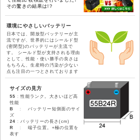
その驚きの結果は!?
環境にやさしいバッテリー
日本では、開放型バッテリーが主
流ですが、世界的にはシールド型
(密閉型)のバッテリーが主流で
す。 シールド型が支持される理由
として、性能・使い勝手の良さは
もちろん、生産時の汚染が少ない
点も注目の一つとされております
サイズの見方
55
: 性能ランク。大きいほど高
性能
B
: バッテリー短側面のサイ
ズ
24
: バッテリーの長さ(cm)
R
: 端子位置。+極の位置を
表す