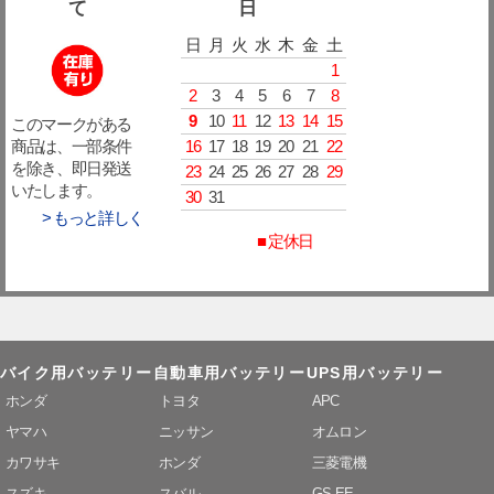
て
日
日
月
火
水
木
金
土
1
2
3
4
5
6
7
8
9
10
11
12
13
14
15
このマークがある
16
17
18
19
20
21
22
商品は、一部条件
を除き、即日発送
23
24
25
26
27
28
29
いたします。
30
31
> もっと詳しく
■ 定休日
バイク用バッテリー
自動車用バッテリー
UPS用バッテリー
ホンダ
トヨタ
APC
ヤマハ
ニッサン
オムロン
カワサキ
ホンダ
三菱電機
スズキ
スバル
GS-EE