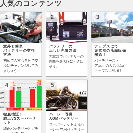
人気のコンテンツ
1
2
3
意外と簡単！
バッテリーの
ナップスにて
バッテリーの交換
正しい充電方法
充電器の店頭販売
方法
開始！
充電器でバッテリーの
初めての方も自分で交
バッテリースト
性能を最大限に引き出
換にチャレンジしてみ
ア.comの人気商品が
そう。
ましょう。
ナップスに登場！
4
5
徹底検証！
ハーレー専用
純正VSスーパーナ
AGMバッテリー
ット
スーパーナットよりハ
純正バッテリーとガチ
ーレー専用バッテリー