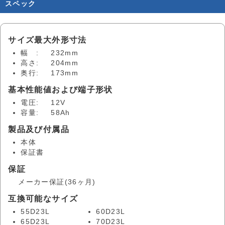
スペック
サイズ最大外形寸法
幅 :
232mm
高さ:
204mm
奥行:
173mm
基本性能値および端子形状
電圧:
12V
容量:
58Ah
製品及び付属品
本体
保証書
保証
メーカー保証(36ヶ月)
互換可能なサイズ
55D23L
60D23L
65D23L
70D23L