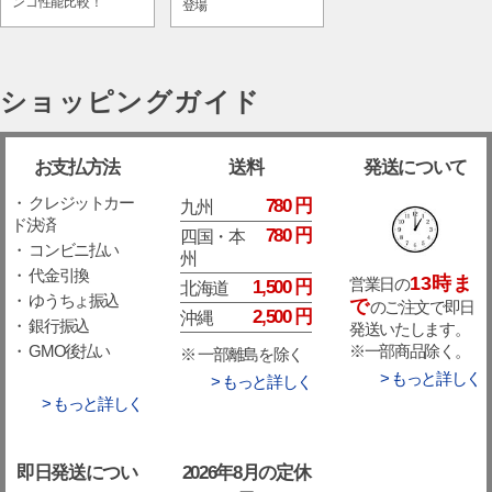
ンコ性能比較！
登場
ショッピングガイド
お支払方法
送料
発送について
・ クレジットカー
780 円
九州
ド決済
780 円
四国・本
・ コンビニ払い
州
・ 代金引換
13時ま
営業日の
1,500 円
北海道
・ ゆうちょ振込
で
のご注文で即日
2,500 円
沖縄
・ 銀行振込
発送いたします。
※一部商品除く。
・ GMO後払い
※ 一部離島を除く
> もっと詳しく
> もっと詳しく
> もっと詳しく
即日発送につい
2026年8月の定休