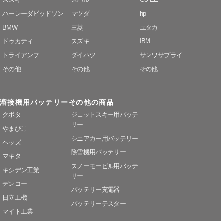
ハーレーダビッドソン
マツダ
hp
BMW
三菱
ユタカ
ドゥカティ
スズキ
IBM
トライアンフ
ダイハツ
サンワサプライ
その他
その他
その他
溶接機用バッテリー
その他の商品
クボタ
ジェットスキー用バッテ
リー
やまびこ
シニアカー用バッテリー
ヘッズ
除雪機用バッテリー
マキタ
スノーモービル用バッテ
キシデン工業
リー
デンヨー
バッテリー充電器
日立工機
バッテリーテスター
マイト工業