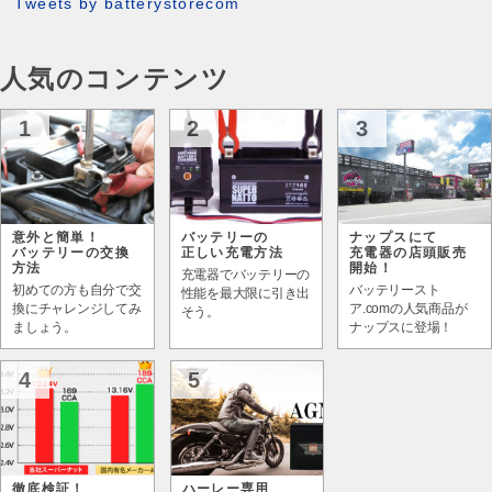
Tweets by batterystorecom
人気のコンテンツ
1
2
3
意外と簡単！
バッテリーの
ナップスにて
バッテリーの交換
正しい充電方法
充電器の店頭販売
方法
開始！
充電器でバッテリーの
初めての方も自分で交
バッテリースト
性能を最大限に引き出
換にチャレンジしてみ
ア.comの人気商品が
そう。
ましょう。
ナップスに登場！
4
5
徹底検証！
ハーレー専用