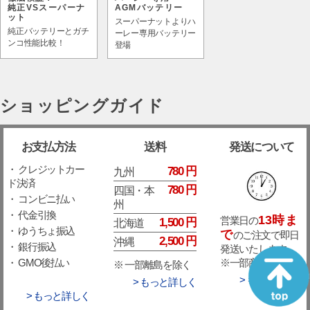
純正VSスーパーナ
AGMバッテリー
ット
スーパーナットよりハ
純正バッテリーとガチ
ーレー専用バッテリー
ンコ性能比較！
登場
ショッピングガイド
お支払方法
送料
発送について
・ クレジットカー
780 円
九州
ド決済
780 円
四国・本
・ コンビニ払い
州
・ 代金引換
13時ま
営業日の
1,500 円
北海道
・ ゆうちょ振込
で
のご注文で即日
2,500 円
沖縄
・ 銀行振込
発送いたします。
※一部商品除く。
・ GMO後払い
※ 一部離島を除く
> もっと詳しく
> もっと詳しく
> もっと詳しく