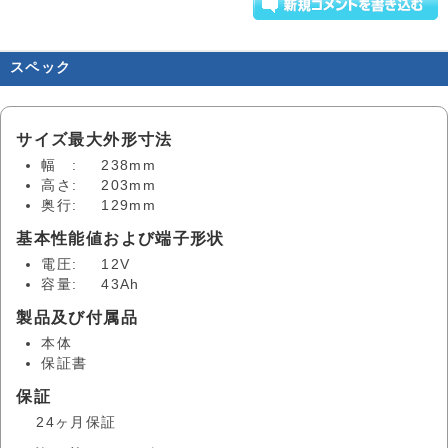
スペック
サイズ最大外形寸法
幅 :
238mm
高さ:
203mm
奥行:
129mm
基本性能値および端子形状
電圧:
12V
容量:
43Ah
製品及び付属品
本体
保証書
保証
24ヶ月保証