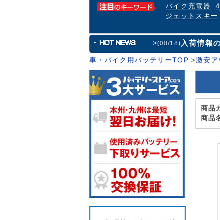
バイク充電器
ジェットスキー
入荷情報
>
(08/18)
車・バイク用バッテリーTOP
>
激安ア
商品
商品