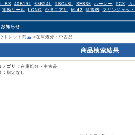
4L-BS
40B19L
65B24L
RBC48L
SEB35
ハーレー
PCX
カ
電動リール
LONG
台湾ユアサ
M-42
除雪機
マリンジェット
のお知らせ
ウトレット商品
>
在庫処分・中古品
商品検索結果
カテゴリ：
在庫処分・中古品
名：
指定なし