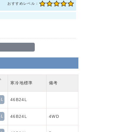
おすすめレベル：
テ
寒冷地標準
備考
4L
46B24L
4L
46B24L
4WD