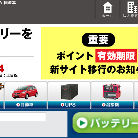
A|国産車
ホーム
法人様