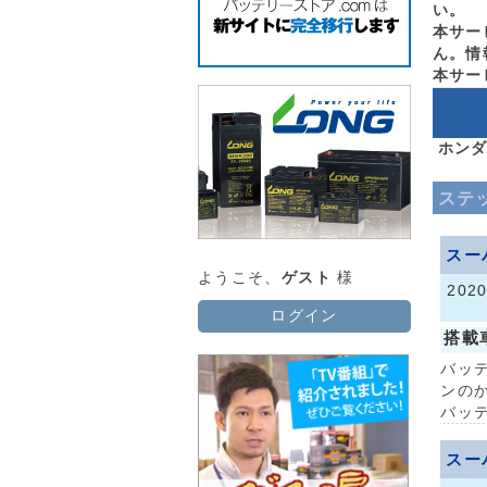
い。
本サー
ん。情
本サー
ホンダ
ステ
スー
ようこそ、
ゲスト
様
202
ログイン
搭載
バッ
ンの
バッ
スー