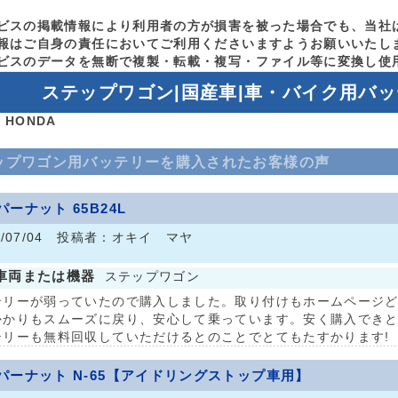
ビスの掲載情報により利用者の方が損害を被った場合でも、当社
報はご自身の責任においてご利用くださいますようお願いいたし
ビスのデータを無断で複製・転載・複写・ファイル等に変換し使
ステップワゴン|国産車|車・バイク用バ
 HONDA
ップワゴン用バッテリーを購入されたお客様の声
パーナット 65B24L
0/07/04 投稿者：オキイ マヤ
車両または機器
ステップワゴン
テリーが弱っていたので購入しました。取り付けもホームページ
かかりもスムーズに戻り、安心して乗っています。安く購入でき
テリーも無料回収していただけるとのことでとてもたすかります!
パーナット N-65【アイドリングストップ車用】