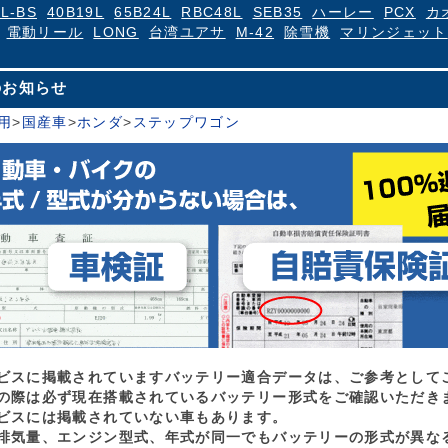
4L-BS
40B19L
65B24L
RBC48L
SEB35
ハーレー
PCX
カ
電動リール
LONG
台湾ユアサ
M-42
除雪機
マリンジェット
のお知らせ
用
>
国産車
>
ホンダ
>
ステップワゴン
ビスに掲載されていますバッテリー適合データは、ご参考として
の際は必ず現在搭載されているバッテリー形式をご確認いただき
ビスには掲載されていない車もあります。
排気量、エンジン型式、年式が同一でもバッテリーの形式が異な