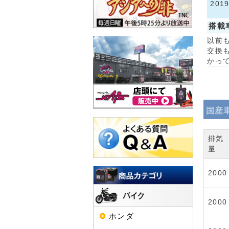
201
搭載
以前
交換
かっ
国産
排気
量
2000
2000
ホンダ