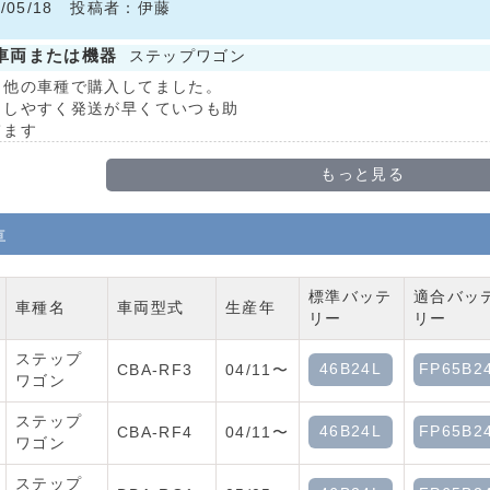
9/05/18 投稿者：伊藤
車両または機器
ステップワゴン
も他の車種で購入してました。
もしやすく発送が早くていつも助
てます
もっと見る
車
標準バッテ
適合バッ
車種名
車両型式
生産年
リー
リー
ステップ
46B24L
FP65B2
CBA-RF3
04/11〜
ワゴン
ステップ
46B24L
FP65B2
CBA-RF4
04/11〜
ワゴン
ステップ