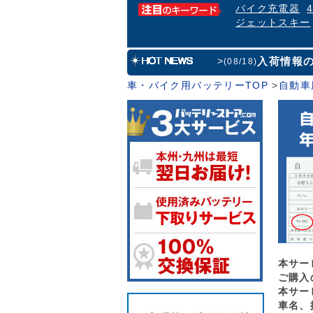
バイク充電器
ジェットスキー
入荷情報
>
(08/18)
車・バイク用バッテリーTOP
>
自動車
本サー
ご購入
本サー
車名、