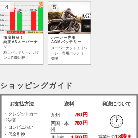
4
5
徹底検証！
ハーレー専用
純正VSスーパーナ
AGMバッテリー
ット
スーパーナットよりハ
純正バッテリーとガチ
ーレー専用バッテリー
ンコ性能比較！
登場
ショッピングガイド
お支払方法
送料
発送について
・ クレジットカー
780 円
九州
ド決済
780 円
四国・本
・ コンビニ払い
州
・ 代金引換
13時ま
営業日の
1,500 円
北海道