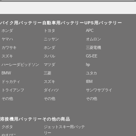
バイク用バッテリー
自動車用バッテリー
UPS用バッテリー
ホンダ
トヨタ
APC
ヤマハ
ニッサン
オムロン
カワサキ
ホンダ
三菱電機
スズキ
スバル
GS-EE
ハーレーダビッドソン
マツダ
hp
BMW
三菱
ユタカ
ドゥカティ
スズキ
IBM
トライアンフ
ダイハツ
サンワサプライ
その他
その他
その他
溶接機用バッテリー
その他の商品
クボタ
ジェットスキー用バッテ
リー
やまびこ