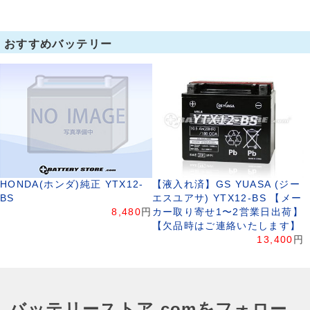
おすすめバッテリー
HONDA(ホンダ)純正 YTX12-
【液入れ済】GS YUASA (ジー
BS
エスユアサ) YTX12-BS 【メー
8,480
円
カー取り寄せ1〜2営業日出荷】
【欠品時はご連絡いたします】
13,400
円
バッテリーストア.comをフォロー