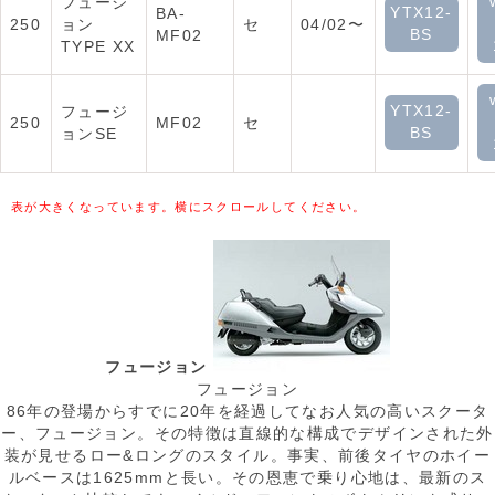
フュージ
YTX12-
BA-
250
ョン
セ
04/02〜
BS
MF02
TYPE XX
YTX12-
フュージ
250
MF02
セ
BS
ョンSE
表が大きくなっています。横にスクロールしてください。
フュージョン
フュージョン
86年の登場からすでに20年を経過してなお人気の高いスクータ
ー、フュージョン。その特徴は直線的な構成でデザインされた外
装が見せるロー&ロングのスタイル。事実、前後タイヤのホイー
ルベースは1625mmと長い。その恩恵で乗り心地は、最新のス