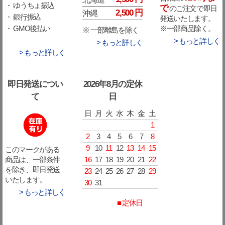
・ ゆうちょ振込
で
のご注文で即日
2,500 円
沖縄
・ 銀行振込
発送いたします。
※一部商品除く。
・ GMO後払い
※ 一部離島を除く
> もっと詳しく
> もっと詳しく
> もっと詳しく
即日発送につい
2026年8月の定休
て
日
日
月
火
水
木
金
土
1
2
3
4
5
6
7
8
9
10
11
12
13
14
15
このマークがある
16
17
18
19
20
21
22
商品は、一部条件
を除き、即日発送
23
24
25
26
27
28
29
いたします。
30
31
> もっと詳しく
■ 定休日