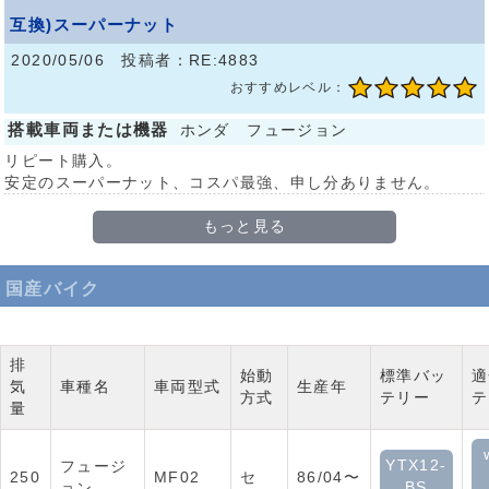
互換)スーパーナット
2020/05/06 投稿者：RE:4883
おすすめレベル：
搭載車両または機器
ホンダ フュージョン
リピート購入。
安定のスーパーナット、コスパ最強、申し分ありません。
もっと見る
国産バイク
排
始動
標準バッ
適
気
車種名
車両型式
生産年
方式
テリー
テ
量
YTX12-
フュージ
250
MF02
セ
86/04〜
BS
ョン