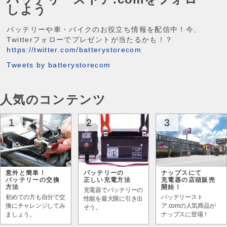
しよう
バッテリーや車・バイクのお役立ち情報を配信中！今、
Twitterフォローでプレゼントが当たるかも！？
https://twitter.com/batterystorecom
Tweets by batterystorecom
人気のコンテンツ
1
2
3
意外と簡単！
バッテリーの
ナップスにて
バッテリーの交換
正しい充電方法
充電器の店頭販売
方法
開始！
充電器でバッテリーの
初めての方も自分で交
バッテリースト
性能を最大限に引き出
換にチャレンジしてみ
ア.comの人気商品が
そう。
ましょう。
ナップスに登場！