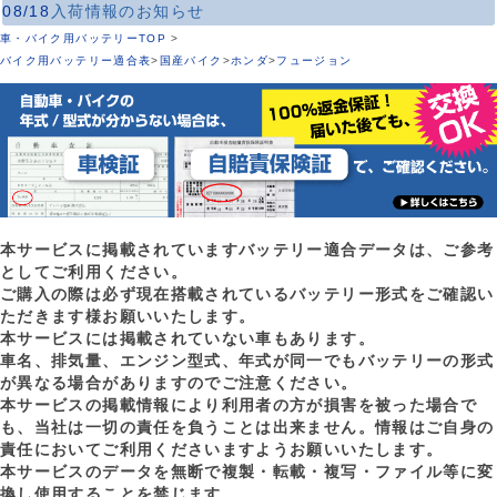
08/18
入荷情報のお知らせ
車・バイク用バッテリーTOP
>
バイク用バッテリー適合表
>
国産バイク
>
ホンダ
>
フュージョン
本サービスに掲載されていますバッテリー適合データは、ご参考
としてご利用ください。
ご購入の際は必ず現在搭載されているバッテリー形式をご確認い
ただきます様お願いいたします。
本サービスには掲載されていない車もあります。
車名、排気量、エンジン型式、年式が同一でもバッテリーの形式
が異なる場合がありますのでご注意ください。
本サービスの掲載情報により利用者の方が損害を被った場合で
も、当社は一切の責任を負うことは出来ません。情報はご自身の
責任においてご利用くださいますようお願いいたします。
本サービスのデータを無断で複製・転載・複写・ファイル等に変
換し使用することを禁じます。