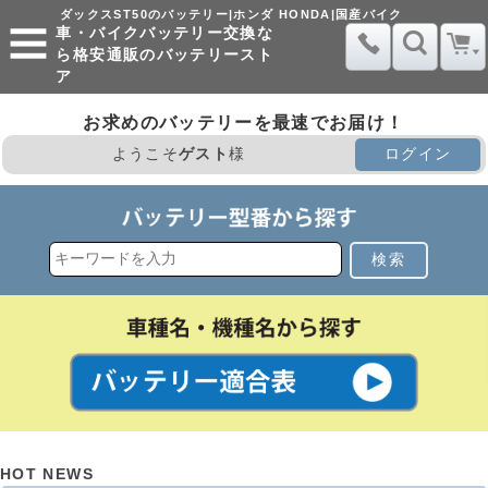
ダックスST50のバッテリー|ホンダ HONDA|国産バイク
車・バイクバッテリー交換な
ら格安通販のバッテリースト
ア
お求めのバッテリーを最速でお届け！
ようこそ
ゲスト
様
ログイン
検索
HOT NEWS