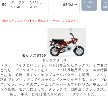
YT4L-
w
ダックス
ST50、
50
95/02〜
BS
mf
ST50
AB26
表が大きくなっています。横にスクロールしてください。
ダックスST50
ダックスST50
レジャーバイクというジャンルを打ち立てたダックス。その名の
とおり、ダックスフントをモチーフに胴長短足風スタイルが特徴
となる。前後に履くタイヤはブロックパターンを採用し、どんな
路面でもグリップしてくれそうなイメージを与える。また、プレ
スバックボーン型のフレームにスーパーカブと同型の水平エンジ
ンを搭載。モデルによって、クラッチ付、自動遠心クラッチ式が
ある。年式、仕様は購入前の要チェックポイントだ。