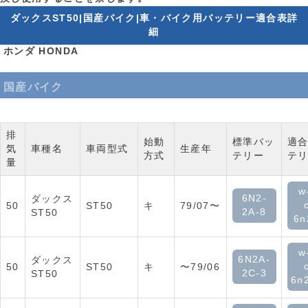
ダックスST50|国産バイク|車・バイク用バッテリー適合表詳
細
ホンダ HONDA
国産バイク
排
始動
標準バッ
適
気
車種名
車両型式
生産年
方式
テリー
テ
量
w
6N2-
ダックス
50
ST50
キ
79/07〜
2A-8
ST50
6n
w
6N2A-
ダックス
50
ST50
キ
〜79/06
2C-3
ST50
6n