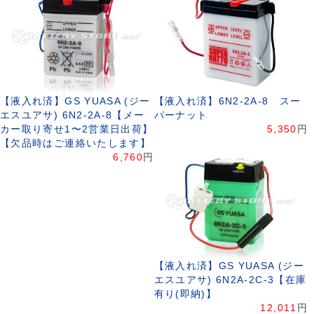
【液入れ済】GS YUASA (ジー
【液入れ済】6N2-2A-8 スー
エスユアサ) 6N2-2A-8【メー
パーナット
カー取り寄せ1〜2営業日出荷】
5,350
円
【欠品時はご連絡いたします】
6,760
円
【液入れ済】GS YUASA (ジー
エスユアサ) 6N2A-2C-3【在庫
有り(即納)】
12,011
円