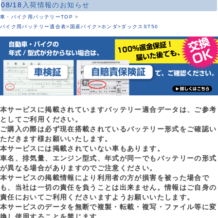
08/18
入荷情報のお知らせ
車・バイク用バッテリーTOP
>
バイク用バッテリー適合表
>
国産バイク
>
ホンダ
>
ダックスST50
本サービスに掲載されていますバッテリー適合データは、ご参考
としてご利用ください。
ご購入の際は必ず現在搭載されているバッテリー形式をご確認い
ただきます様お願いいたします。
本サービスには掲載されていない車もあります。
車名、排気量、エンジン型式、年式が同一でもバッテリーの形式
が異なる場合がありますのでご注意ください。
本サービスの掲載情報により利用者の方が損害を被った場合で
も、当社は一切の責任を負うことは出来ません。情報はご自身の
責任においてご利用くださいますようお願いいたします。
本サービスのデータを無断で複製・転載・複写・ファイル等に変
換し使用することを禁じます。