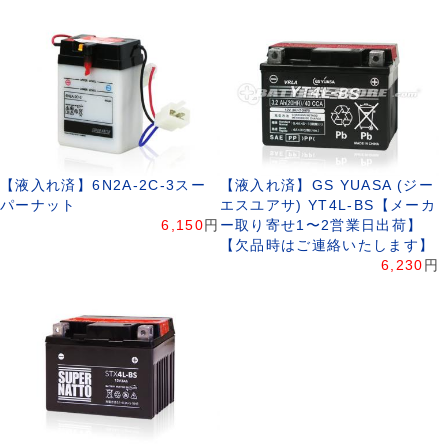
【液入れ済】6N2A-2C-3スー
【液入れ済】GS YUASA (ジー
パーナット
エスユアサ) YT4L-BS【メーカ
6,150
円
ー取り寄せ1〜2営業日出荷】
【欠品時はご連絡いたします】
6,230
円