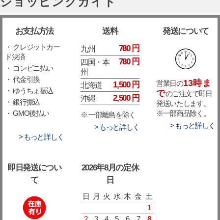
ショッピングガイド
お支払方法
送料
発送について
・ クレジットカー
780 円
九州
ド決済
780 円
四国・本
・ コンビニ払い
州
・ 代金引換
13時ま
営業日の
1,500 円
北海道
・ ゆうちょ振込
で
のご注文で即日
2,500 円
沖縄
・ 銀行振込
発送いたします。
※一部商品除く。
・ GMO後払い
※ 一部離島を除く
> もっと詳しく
> もっと詳しく
> もっと詳しく
即日発送につい
2026年8月の定休
て
日
日
月
火
水
木
金
土
1
2
3
4
5
6
7
8