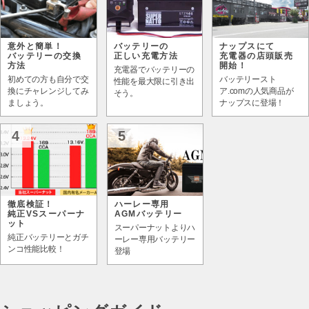
意外と簡単！
バッテリーの
ナップスにて
バッテリーの交換
正しい充電方法
充電器の店頭販売
方法
開始！
充電器でバッテリーの
初めての方も自分で交
バッテリースト
性能を最大限に引き出
換にチャレンジしてみ
ア.comの人気商品が
そう。
ましょう。
ナップスに登場！
4
5
徹底検証！
ハーレー専用
純正VSスーパーナ
AGMバッテリー
ット
スーパーナットよりハ
純正バッテリーとガチ
ーレー専用バッテリー
ンコ性能比較！
登場