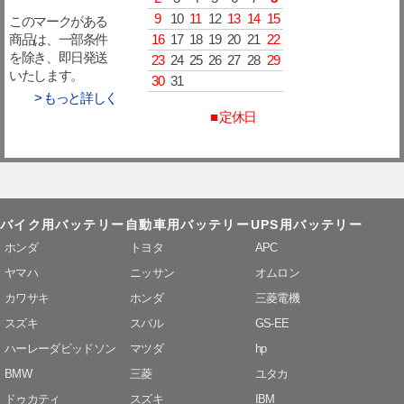
9
10
11
12
13
14
15
このマークがある
16
17
18
19
20
21
22
商品は、一部条件
を除き、即日発送
23
24
25
26
27
28
29
いたします。
30
31
> もっと詳しく
■ 定休日
バイク用バッテリー
自動車用バッテリー
UPS用バッテリー
ホンダ
トヨタ
APC
ヤマハ
ニッサン
オムロン
カワサキ
ホンダ
三菱電機
スズキ
スバル
GS-EE
ハーレーダビッドソン
マツダ
hp
BMW
三菱
ユタカ
ドゥカティ
スズキ
IBM