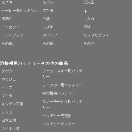
スズキ
スバル
GS-EE
ハーレーダビッドソン
マツダ
hp
BMW
三菱
ユタカ
ドゥカティ
スズキ
IBM
トライアンフ
ダイハツ
サンワサプライ
その他
その他
その他
溶接機用バッテリー
その他の商品
クボタ
ジェットスキー用バッテ
リー
やまびこ
シニアカー用バッテリー
ヘッズ
除雪機用バッテリー
マキタ
スノーモービル用バッテ
キシデン工業
リー
デンヨー
バッテリー充電器
日立工機
バッテリーテスター
マイト工業