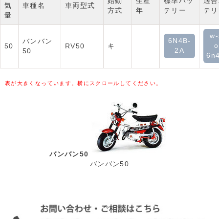
始動
生産
標準バッ
適合
気
車種名
車両型式
方式
年
テリー
テリ
量
w-
6N4B-
バンバン
o
50
RV50
キ
2A
50
6n
表が大きくなっています。横にスクロールしてください。
バンバン50
バンバン50