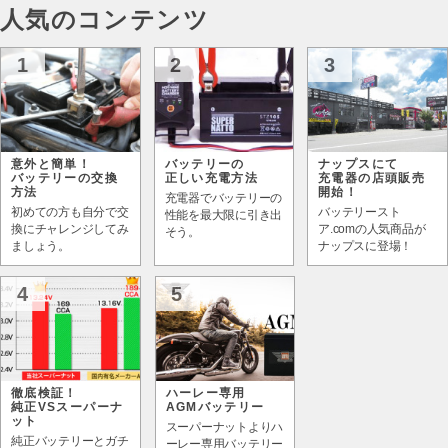
人気のコンテンツ
1
2
3
意外と簡単！
バッテリーの
ナップスにて
バッテリーの交換
正しい充電方法
充電器の店頭販売
方法
開始！
充電器でバッテリーの
初めての方も自分で交
バッテリースト
性能を最大限に引き出
換にチャレンジしてみ
ア.comの人気商品が
そう。
ましょう。
ナップスに登場！
4
5
徹底検証！
ハーレー専用
純正VSスーパーナ
AGMバッテリー
ット
スーパーナットよりハ
純正バッテリーとガチ
ーレー専用バッテリー