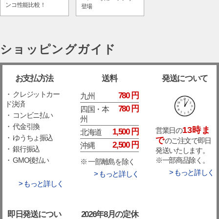
ンコ性能比較！
登場
ショッピングガイド
お支払方法
送料
発送について
・ クレジットカー
780 円
九州
ド決済
780 円
四国・本
・ コンビニ払い
州
・ 代金引換
13時ま
営業日の
1,500 円
北海道
・ ゆうちょ振込
で
のご注文で即日
2,500 円
沖縄
・ 銀行振込
発送いたします。
※一部商品除く。
・ GMO後払い
※ 一部離島を除く
> もっと詳しく
> もっと詳しく
> もっと詳しく
即日発送につい
2026年8月の定休