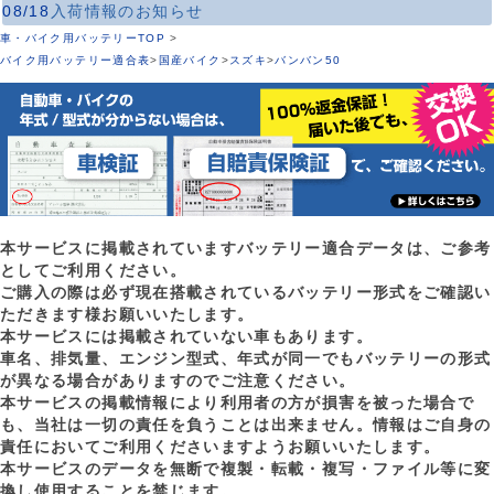
08/18
入荷情報のお知らせ
車・バイク用バッテリーTOP
>
バイク用バッテリー適合表
>
国産バイク
>
スズキ
>
バンバン50
本サービスに掲載されていますバッテリー適合データは、ご参考
としてご利用ください。
ご購入の際は必ず現在搭載されているバッテリー形式をご確認い
ただきます様お願いいたします。
本サービスには掲載されていない車もあります。
車名、排気量、エンジン型式、年式が同一でもバッテリーの形式
が異なる場合がありますのでご注意ください。
本サービスの掲載情報により利用者の方が損害を被った場合で
も、当社は一切の責任を負うことは出来ません。情報はご自身の
責任においてご利用くださいますようお願いいたします。
本サービスのデータを無断で複製・転載・複写・ファイル等に変
換し使用することを禁じます。