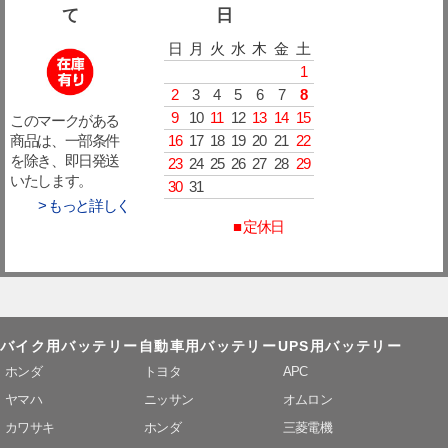
て
日
日
月
火
水
木
金
土
1
2
3
4
5
6
7
8
9
10
11
12
13
14
15
このマークがある
16
17
18
19
20
21
22
商品は、一部条件
を除き、即日発送
23
24
25
26
27
28
29
いたします。
30
31
> もっと詳しく
■ 定休日
バイク用バッテリー
自動車用バッテリー
UPS用バッテリー
ホンダ
トヨタ
APC
ヤマハ
ニッサン
オムロン
カワサキ
ホンダ
三菱電機