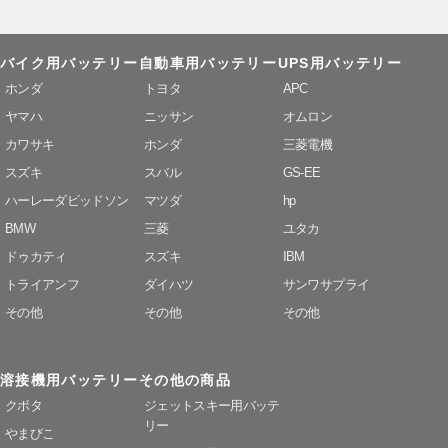
バイク用バッテリー
自動車用バッテリー
UPS用バッテリー
ホンダ
トヨタ
APC
ヤマハ
ニッサン
オムロン
カワサキ
ホンダ
三菱電機
スズキ
スバル
GS-EE
ハーレーダビッドソン
マツダ
hp
BMW
三菱
ユタカ
ドゥカティ
スズキ
IBM
トライアンフ
ダイハツ
サンワサプライ
その他
その他
その他
溶接機用バッテリー
その他の商品
クボタ
ジェットスキー用バッテ
リー
やまびこ