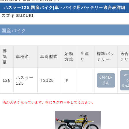
ハスラー125|国産バイク|車・バイク用バッテリー適合表詳細
スズキ SUZUKI
国産バイク
排
始動
生産
標準バッ
適合
気
車種名
車両型式
方式
年
テリー
テリ
量
w-
6N4B-
ハスラー
o
125
TS125
キ
2A
125
6n
表が大きくなっています。横にスクロールしてください。