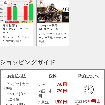
4
5
徹底検証！
ハーレー専用
純正VSスーパーナ
AGMバッテリー
ット
スーパーナットよりハ
純正バッテリーとガチ
ーレー専用バッテリー
ンコ性能比較！
登場
ショッピングガイド
お支払方法
送料
発送について
・ クレジットカー
780 円
九州
ド決済
780 円
四国・本
・ コンビニ払い
州
・ 代金引換
13時ま
営業日の
1,500 円
北海道
・ ゆうちょ振込