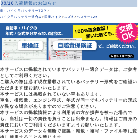
08/18
入荷情報のお知らせ
車・バイク用バッテリーTOP
>
バイク用バッテリー適合表
>
国産バイク
>
スズキ
>
ハスラー125
本サービスに掲載されていますバッテリー適合データは、ご参考
としてご利用ください。
ご購入の際は必ず現在搭載されているバッテリー形式をご確認い
ただきます様お願いいたします。
本サービスには掲載されていない車もあります。
車名、排気量、エンジン型式、年式が同一でもバッテリーの形式
が異なる場合がありますのでご注意ください。
本サービスの掲載情報により利用者の方が損害を被った場合で
も、当社は一切の責任を負うことは出来ません。情報はご自身の
責任においてご利用くださいますようお願いいたします。
本サービスのデータを無断で複製・転載・複写・ファイル等に変
換し使用することを禁じます。