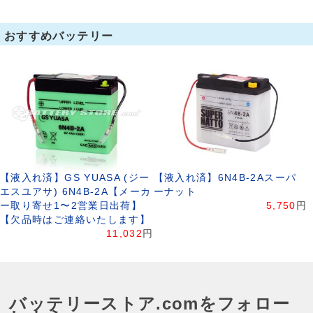
おすすめバッテリー
【液入れ済】GS YUASA (ジー
【液入れ済】6N4B-2Aスーパ
エスユアサ) 6N4B-2A【メーカ
ーナット
ー取り寄せ1〜2営業日出荷】
5,750
円
【欠品時はご連絡いたします】
11,032
円
バッテリーストア.comをフォロー