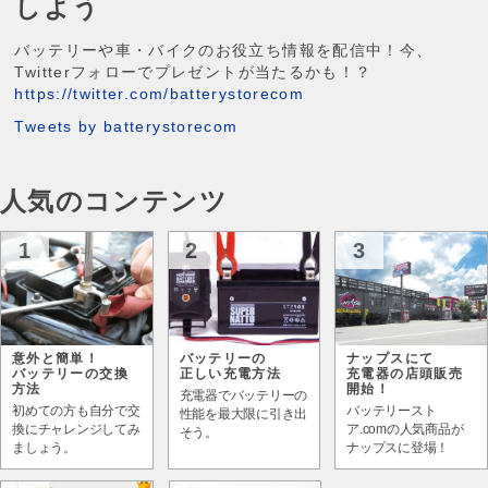
しよう
バッテリーや車・バイクのお役立ち情報を配信中！今、
Twitterフォローでプレゼントが当たるかも！？
https://twitter.com/batterystorecom
Tweets by batterystorecom
人気のコンテンツ
1
2
3
意外と簡単！
バッテリーの
ナップスにて
バッテリーの交換
正しい充電方法
充電器の店頭販売
方法
開始！
充電器でバッテリーの
初めての方も自分で交
バッテリースト
性能を最大限に引き出
換にチャレンジしてみ
ア.comの人気商品が
そう。
ましょう。
ナップスに登場！