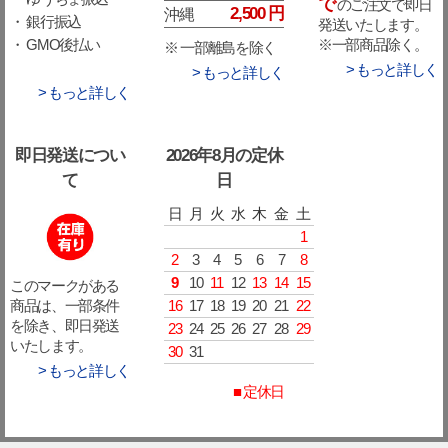
で
のご注文で即日
2,500 円
沖縄
・ 銀行振込
発送いたします。
※一部商品除く。
・ GMO後払い
※ 一部離島を除く
> もっと詳しく
> もっと詳しく
> もっと詳しく
即日発送につい
2026年8月の定休
て
日
日
月
火
水
木
金
土
1
2
3
4
5
6
7
8
9
10
11
12
13
14
15
このマークがある
16
17
18
19
20
21
22
商品は、一部条件
を除き、即日発送
23
24
25
26
27
28
29
いたします。
30
31
> もっと詳しく
■ 定休日