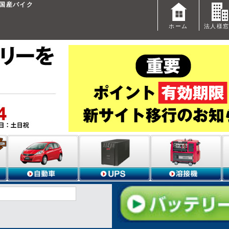
I|国産バイク
ホーム
法人様