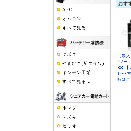
おす
APC
オムロン
すべて見る…
クボタ
【液入
(ジーエ
やまびこ(新ダイワ)
BS 
キシデン工業
1〜2
時はご
すべて見る…
ホンダ
スズキ
セリオ