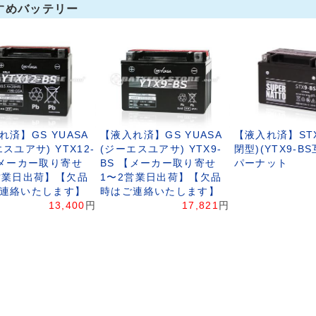
すめバッテリー
れ済】GS YUASA
【液入れ済】GS YUASA
【液入れ済】STX
スユアサ) YTX12-
(ジーエスユアサ) YTX9-
閉型)(YTX9-B
【メーカー取り寄せ
BS 【メーカー取り寄せ
パーナット
営業日出荷】【欠品
1〜2営業日出荷】【欠品
連絡いたします】
時はご連絡いたします】
13,400
円
17,821
円