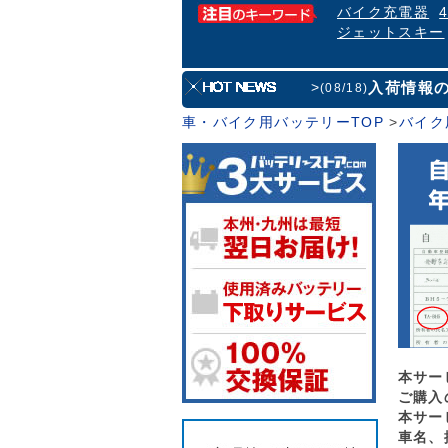
バイク充電器
ジェットスキー
入荷情報
>
(08/18)
車・バイク用バッテリーTOP
>
バイク
本サー
ご購入
本サー
車名、