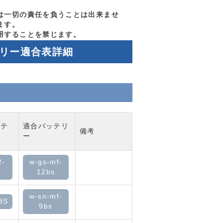
は一切の責任を負うことは出来ませ
ます。
用することを禁じます。
テリー適合表詳細
ッテ
適合バッテリ
備考
ー
2-
w-gs-mf-
12bs
w-sn-mf-
BS
9bs