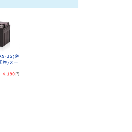
9-BS(密
S互換)スー
4,180
円