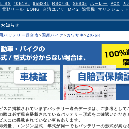
4L-BS
40B19L
65B24L
RBC48L
SEB35
ハーレー
PCX
カ
電動リール
LONG
台湾ユアサ
M-42
除雪機
マリンジェット
のお知らせ
用バッテリー適合表
>
国産バイク
>
カワサキ
>
ZX-6R
ビスに掲載されていますバッテリー適合データは、ご参考として
の際は必ず現在搭載されているバッテリー形式をご確認いただき
ビスには掲載されていない車もあります。
排気量、エンジン型式、年式が同一でもバッテリーの形式が異な