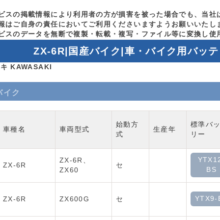
ビスの掲載情報により利用者の方が損害を被った場合でも、当社
報はご自身の責任においてご利用くださいますようお願いいたし
ビスのデータを無断で複製・転載・複写・ファイル等に変換し使
ZX-6R|国産バイク|車・バイク用バッ
キ KAWASAKI
バイク
始動方
標準バ
車種名
車両型式
生産年
式
リー
YTX1
ZX-6R、
ZX-6R
セ
BS
ZX60
YTX9-
ZX-6R
ZX600G
セ