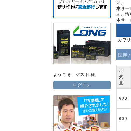
い。
本サー
ん。情
本サー
カワサ
国産
排
ようこそ、
ゲスト
様
気
量
ログイン
600
600