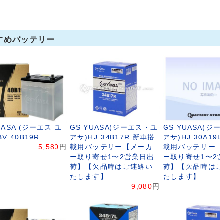
すめバッテリー
UASA (ジーエス ユ
GS YUASA(ジーエス・ユ
GS YUASA(
BV 40B19R
アサ)HJ-34B17R 新車搭
アサ)HJ-30A1
5,580
円
載用バッテリー【メーカ
載用バッテリー
ー取り寄せ1〜2営業日出
ー取り寄せ1〜2
荷】【欠品時はご連絡い
荷】【欠品時は
たします】
たします】
9,080
円