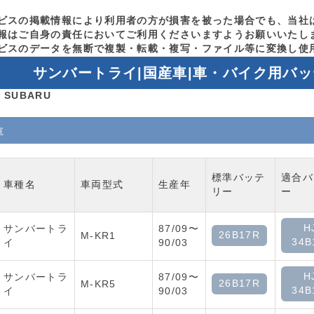
ビスの掲載情報により利用者の方が損害を被った場合でも、当社
報はご自身の責任においてご利用くださいますようお願いいたし
ビスのデータを無断で複製・転載・複写・ファイル等に変換し使
サンバートライ|国産車|車・バイク用バ
 SUBARU
車
標準バッテ
適合バ
車種名
車両型式
生産年
リー
ー
H
サンバートラ
87/09〜
26B17R
M-KR1
34B
イ
90/03
H
サンバートラ
87/09〜
26B17R
M-KR5
34B
イ
90/03