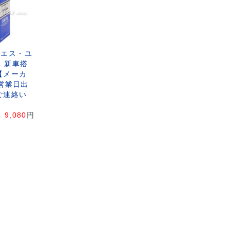
ジーエス・ユ
7L 新車搭
【メーカ
営業日出
ご連絡い
9,080
円