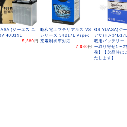
UASA (ジーエス ユ
昭和電工マテリアルズ VS
GS YUASA(
BV 40B19L
シリーズ 34B17L Vspec
アサ)HJ-34B1
5,580
円
充電制御車対応
載用バッテリー
7,980
円
ー取り寄せ1〜2
荷】【欠品時は
たします】