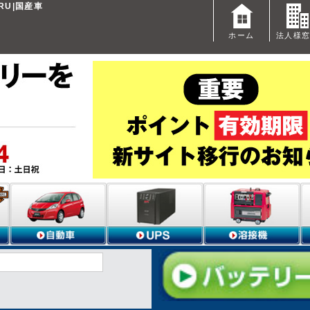
RU|国産車
ホーム
法人様