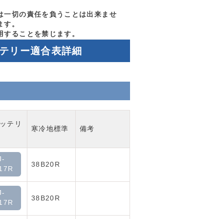
は一切の責任を負うことは出来ませ
ます。
用することを禁じます。
ッテリー適合表詳細
ッテリ
寒冷地標準
備考
J-
38B20R
17R
J-
38B20R
17R