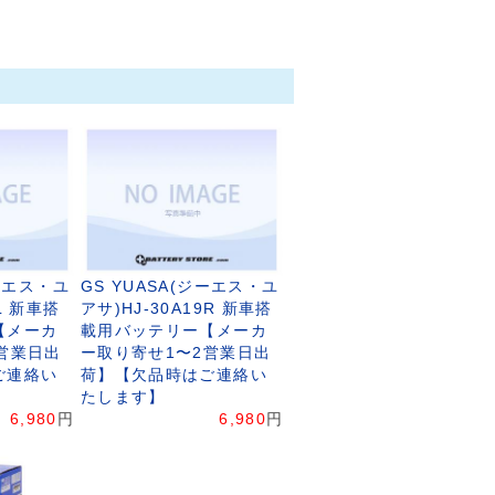
ジーエス・ユ
GS YUASA(ジーエス・ユ
9L 新車搭
アサ)HJ-30A19R 新車搭
【メーカ
載用バッテリー【メーカ
営業日出
ー取り寄せ1〜2営業日出
ご連絡い
荷】【欠品時はご連絡い
たします】
6,980
円
6,980
円