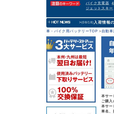
バイク充電器
ジェットスキー
入荷情報
>
(08/18)
車・バイク用バッテリーTOP
>
自動車
本サー
ご購入
本サー
車名、