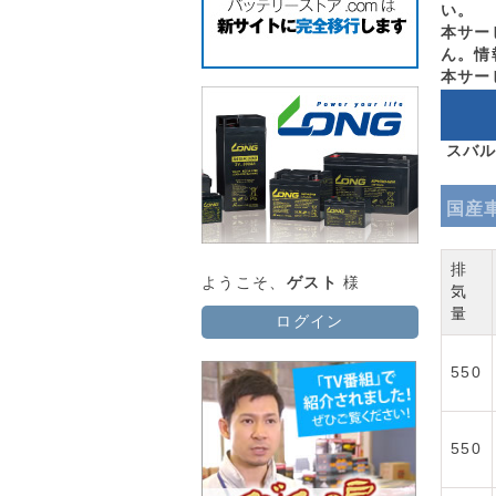
い。
本サー
ん。情
本サー
スバル
国産
排
ようこそ、
ゲスト
様
気
量
ログイン
550
550