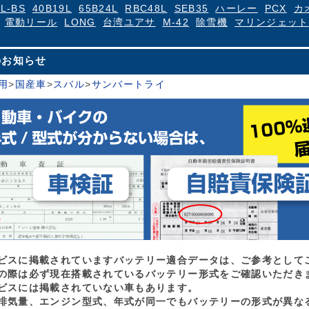
4L-BS
40B19L
65B24L
RBC48L
SEB35
ハーレー
PCX
カ
電動リール
LONG
台湾ユアサ
M-42
除雪機
マリンジェット
のお知らせ
用
>
国産車
>
スバル
>
サンバートライ
ビスに掲載されていますバッテリー適合データは、ご参考として
の際は必ず現在搭載されているバッテリー形式をご確認いただき
ビスには掲載されていない車もあります。
排気量、エンジン型式、年式が同一でもバッテリーの形式が異な