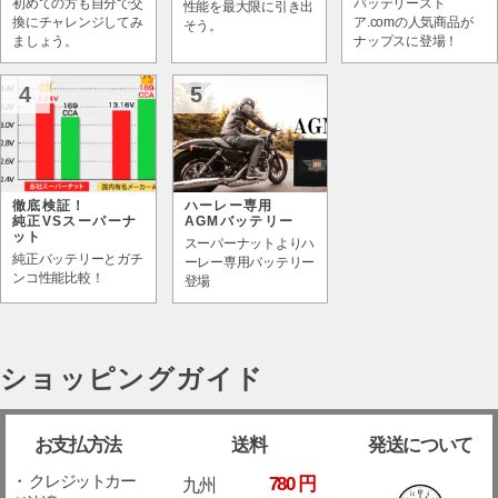
初めての方も自分で交
バッテリースト
性能を最大限に引き出
換にチャレンジしてみ
ア.comの人気商品が
そう。
ましょう。
ナップスに登場！
4
5
徹底検証！
ハーレー専用
純正VSスーパーナ
AGMバッテリー
ット
スーパーナットよりハ
純正バッテリーとガチ
ーレー専用バッテリー
ンコ性能比較！
登場
ショッピングガイド
お支払方法
送料
発送について
・ クレジットカー
780 円
九州