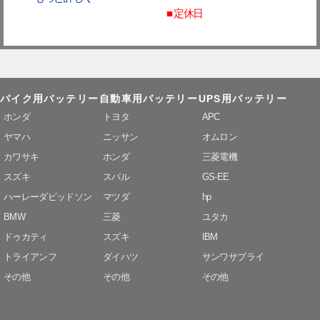
■ 定休日
バイク用バッテリー
自動車用バッテリー
UPS用バッテリー
ホンダ
トヨタ
APC
ヤマハ
ニッサン
オムロン
カワサキ
ホンダ
三菱電機
スズキ
スバル
GS-EE
ハーレーダビッドソン
マツダ
hp
BMW
三菱
ユタカ
ドゥカティ
スズキ
IBM
トライアンフ
ダイハツ
サンワサプライ
その他
その他
その他