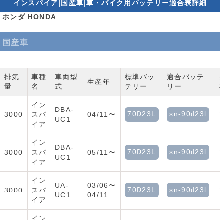
インスパイア|国産車|車・バイク用バッテリー適合表詳細
ホンダ HONDA
国産車
排気
車種
車両型
標準バッ
適合バッテ
生産年
量
名
式
テリー
リー
イン
DBA-
70D23L
sn-90d23l
3000
スパ
04/11〜
UC1
イア
イン
DBA-
70D23L
sn-90d23l
3000
スパ
05/11〜
UC1
イア
イン
UA-
03/06〜
70D23L
sn-90d23l
3000
スパ
UC1
04/11
イア
イン