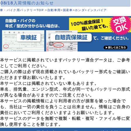
08/18
入荷情報のお知らせ
車・バイク用バッテリーTOP
>
自動車用
>
国産車
>
ホンダ
>
インスパイア
本サービスに掲載されていますバッテリー適合データは、ご参考
としてご利用ください。
ご購入の際は必ず現在搭載されているバッテリー形式をご確認い
ただきます様お願いいたします。
本サービスには掲載されていない車もあります。
車名、排気量、エンジン型式、年式が同一でもバッテリーの形式
が異なる場合がありますのでご注意ください。
本サービスの掲載情報により利用者の方が損害を被った場合で
も、当社は一切の責任を負うことは出来ません。情報はご自身の
責任においてご利用くださいますようお願いいたします。
本サービスのデータを無断で複製・転載・複写・ファイル等に変
換し使用することを禁じます。