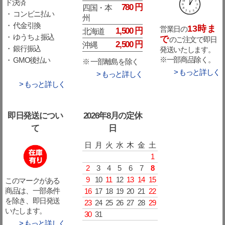
ド決済
780 円
四国・本
・ コンビニ払い
州
・ 代金引換
13時ま
営業日の
1,500 円
北海道
・ ゆうちょ振込
で
のご注文で即日
2,500 円
沖縄
・ 銀行振込
発送いたします。
※一部商品除く。
・ GMO後払い
※ 一部離島を除く
> もっと詳しく
> もっと詳しく
> もっと詳しく
即日発送につい
2026年8月の定休
て
日
日
月
火
水
木
金
土
1
2
3
4
5
6
7
8
9
10
11
12
13
14
15
このマークがある
16
17
18
19
20
21
22
商品は、一部条件
を除き、即日発送
23
24
25
26
27
28
29
いたします。
30
31
> もっと詳しく