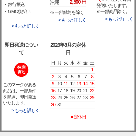
2,500 円
沖縄
・ 銀行振込
発送いたします。
※一部商品除く。
・ GMO後払い
※ 一部離島を除く
> もっと詳しく
> もっと詳しく
> もっと詳しく
即日発送につい
2026年8月の定休
て
日
日
月
火
水
木
金
土
1
2
3
4
5
6
7
8
9
10
11
12
13
14
15
このマークがある
16
17
18
19
20
21
22
商品は、一部条件
を除き、即日発送
23
24
25
26
27
28
29
いたします。
30
31
> もっと詳しく
■ 定休日