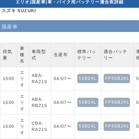
エリオ|国産車|車・バイク用バッテリー適合表詳細
スズキ SUZUKI
国産車
車
排気
車両型
標準バッ
適合バッテ
種
生産年
量
式
テリー
リー
名
エ
ABA-
55B24L
FP65B24L
1500
リ
04/07〜
RA21S
オ
エ
ABA-
55B24L
FP65B24L
1500
リ
04/07〜
RB21S
オ
エ
CBA-
55B24L
FP65B24L
1500
リ
04/07〜
RA21S
オ