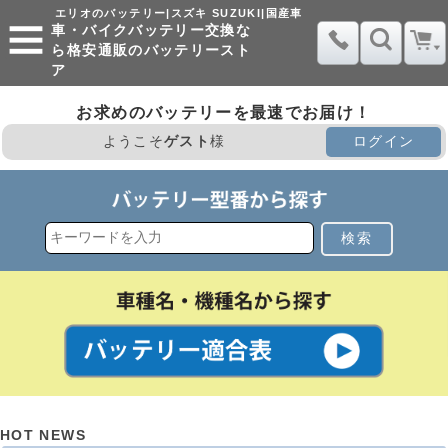
エリオのバッテリー|スズキ SUZUKI|国産車
車・バイクバッテリー交換な
ら格安通販のバッテリースト
ア
お求めのバッテリーを最速でお届け！
ようこそ
ゲスト
様
ログイン
検索
HOT NEWS