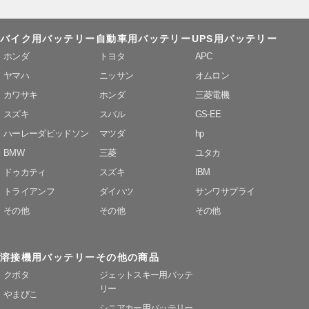
バイク用バッテリー
自動車用バッテリー
UPS用バッテリー
ホンダ
トヨタ
APC
ヤマハ
ニッサン
オムロン
カワサキ
ホンダ
三菱電機
スズキ
スバル
GS-EE
ハーレーダビッドソン
マツダ
hp
BMW
三菱
ユタカ
ドゥカティ
スズキ
IBM
トライアンフ
ダイハツ
サンワサプライ
その他
その他
その他
溶接機用バッテリー
その他の商品
クボタ
ジェットスキー用バッテ
リー
やまびこ
シニアカー用バッテリー