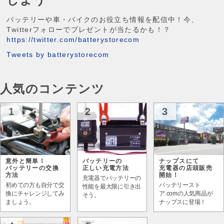
バッテリーや車・バイクのお役立ち情報を配信中！今、
Twitterフォローでプレゼントが当たるかも！？
https://twitter.com/batterystorecom
Tweets by batterystorecom
人気のコンテンツ
1
2
3
意外と簡単！
バッテリーの
ナップスにて
バッテリーの交換
正しい充電方法
充電器の店頭販売
方法
開始！
充電器でバッテリーの
初めての方も自分で交
バッテリースト
性能を最大限に引き出
換にチャレンジしてみ
ア.comの人気商品が
そう。
ましょう。
ナップスに登場！