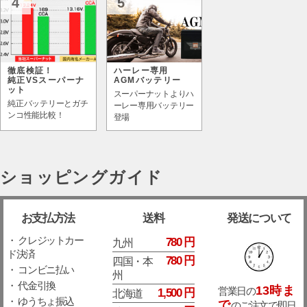
4
5
徹底検証！
ハーレー専用
純正VSスーパーナ
AGMバッテリー
ット
スーパーナットよりハ
純正バッテリーとガチ
ーレー専用バッテリー
ンコ性能比較！
登場
ショッピングガイド
お支払方法
送料
発送について
・ クレジットカー
780 円
九州
ド決済
780 円
四国・本
・ コンビニ払い
州
・ 代金引換
13時ま
営業日の
1,500 円
北海道
・ ゆうちょ振込
で
のご注文で即日