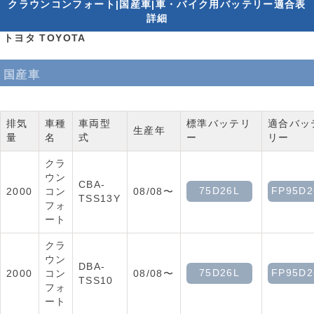
クラウンコンフォート|国産車|車・バイク用バッテリー適合表
詳細
トヨタ TOYOTA
国産車
排気
車種
車両型
標準バッテリ
適合バッ
生産年
量
名
式
ー
リー
クラ
ウン
CBA-
75D26L
FP95D2
2000
コン
08/08〜
TSS13Y
フォ
ート
クラ
ウン
DBA-
75D26L
FP95D2
2000
コン
08/08〜
TSS10
フォ
ート