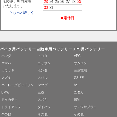
を除き、即日発送
23
24
25
26
27
28
29
いたします。
30
31
> もっと詳しく
■ 定休日
バイク用バッテリー
自動車用バッテリー
UPS用バッテリー
ホンダ
トヨタ
APC
ヤマハ
ニッサン
オムロン
カワサキ
ホンダ
三菱電機
スズキ
スバル
GS-EE
ハーレーダビッドソン
マツダ
hp
BMW
三菱
ユタカ
ドゥカティ
スズキ
IBM
トライアンフ
ダイハツ
サンワサプライ
その他
その他
その他