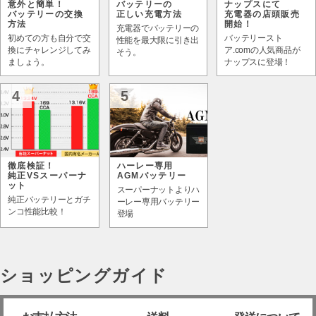
意外と簡単！
バッテリーの
ナップスにて
バッテリーの交換
正しい充電方法
充電器の店頭販売
方法
開始！
充電器でバッテリーの
初めての方も自分で交
バッテリースト
性能を最大限に引き出
換にチャレンジしてみ
ア.comの人気商品が
そう。
ましょう。
ナップスに登場！
4
5
徹底検証！
ハーレー専用
純正VSスーパーナ
AGMバッテリー
ット
スーパーナットよりハ
純正バッテリーとガチ
ーレー専用バッテリー
ンコ性能比較！
登場
ショッピングガイド