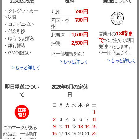
お支払方法
送料
発送について
・ クレジットカー
780 円
九州
ド決済
780 円
四国・本
・ コンビニ払い
州
・ 代金引換
13時ま
営業日の
1,500 円
北海道
・ ゆうちょ振込
で
のご注文で即日
2,500 円
沖縄
・ 銀行振込
発送いたします。
※一部商品除く。
・ GMO後払い
※ 一部離島を除く
> もっと詳しく
> もっと詳しく
> もっと詳しく
即日発送につい
2026年8月の定休
て
日
日
月
火
水
木
金
土
1
2
3
4
5
6
7
8
9
10
11
12
13
14
15
このマークがある
16
17
18
19
20
21
22
商品は、一部条件