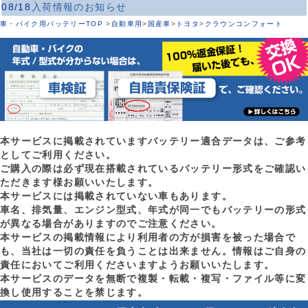
08/18
入荷情報のお知らせ
車・バイク用バッテリーTOP
>
自動車用
>
国産車
>
トヨタ
>
クラウンコンフォート
本サービスに掲載されていますバッテリー適合データは、ご参考
としてご利用ください。
ご購入の際は必ず現在搭載されているバッテリー形式をご確認い
ただきます様お願いいたします。
本サービスには掲載されていない車もあります。
車名、排気量、エンジン型式、年式が同一でもバッテリーの形式
が異なる場合がありますのでご注意ください。
本サービスの掲載情報により利用者の方が損害を被った場合で
も、当社は一切の責任を負うことは出来ません。情報はご自身の
責任においてご利用くださいますようお願いいたします。
本サービスのデータを無断で複製・転載・複写・ファイル等に変
換し使用することを禁じます。