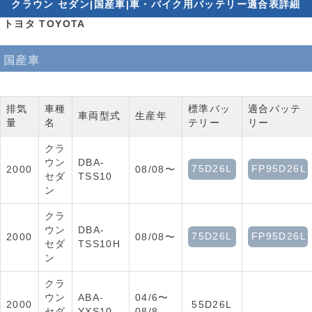
クラウン セダン|国産車|車・バイク用バッテリー適合表詳細
トヨタ TOYOTA
国産車
排気
車種
標準バッ
適合バッテ
車両型式
生産年
量
名
テリー
リー
クラ
ウン
DBA-
75D26L
FP95D26L
2000
08/08〜
セダ
TSS10
ン
クラ
ウン
DBA-
75D26L
FP95D26L
2000
08/08〜
セダ
TSS10H
ン
クラ
ウン
ABA-
04/6〜
2000
55D26L
セダ
YXS10
08/8