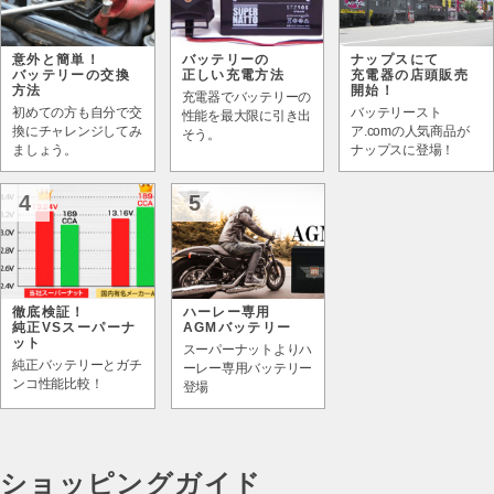
意外と簡単！
バッテリーの
ナップスにて
バッテリーの交換
正しい充電方法
充電器の店頭販売
方法
開始！
充電器でバッテリーの
初めての方も自分で交
バッテリースト
性能を最大限に引き出
換にチャレンジしてみ
ア.comの人気商品が
そう。
ましょう。
ナップスに登場！
4
5
徹底検証！
ハーレー専用
純正VSスーパーナ
AGMバッテリー
ット
スーパーナットよりハ
純正バッテリーとガチ
ーレー専用バッテリー
ンコ性能比較！
登場
ショッピングガイド