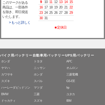
9
10
11
12
13
14
15
このマークがある
16
17
18
19
20
21
22
商品は、一部条件
を除き、即日発送
23
24
25
26
27
28
29
いたします。
30
31
> もっと詳しく
■ 定休日
バイク用バッテリー
自動車用バッテリー
UPS用バッテリー
ホンダ
トヨタ
APC
ヤマハ
ニッサン
オムロン
カワサキ
ホンダ
三菱電機
スズキ
スバル
GS-EE
ハーレーダビッドソン
マツダ
hp
BMW
三菱
ユタカ
ドゥカティ
スズキ
IBM