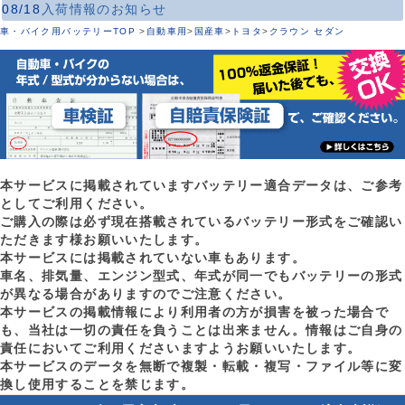
08/18
入荷情報のお知らせ
車・バイク用バッテリーTOP
>
自動車用
>
国産車
>
トヨタ
>
クラウン セダン
本サービスに掲載されていますバッテリー適合データは、ご参考
としてご利用ください。
ご購入の際は必ず現在搭載されているバッテリー形式をご確認い
ただきます様お願いいたします。
本サービスには掲載されていない車もあります。
車名、排気量、エンジン型式、年式が同一でもバッテリーの形式
が異なる場合がありますのでご注意ください。
本サービスの掲載情報により利用者の方が損害を被った場合で
も、当社は一切の責任を負うことは出来ません。情報はご自身の
責任においてご利用くださいますようお願いいたします。
本サービスのデータを無断で複製・転載・複写・ファイル等に変
換し使用することを禁じます。