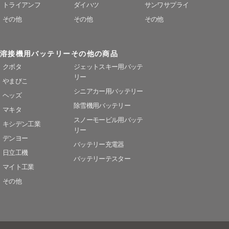
トライアンフ
ダイハツ
サンワサプライ
その他
その他
その他
溶接機用バッテリー
その他の商品
クボタ
ジェットスキー用バッテ
リー
やまびこ
シニアカー用バッテリー
ヘッズ
除雪機用バッテリー
マキタ
スノーモービル用バッテ
キシデン工業
リー
デンヨー
バッテリー充電器
日立工機
バッテリーテスター
マイト工業
その他