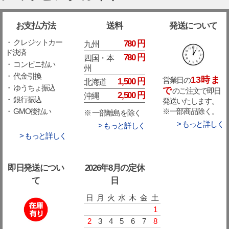
お支払方法
送料
発送について
・ クレジットカー
780 円
九州
ド決済
780 円
四国・本
・ コンビニ払い
州
・ 代金引換
13時ま
営業日の
1,500 円
北海道
・ ゆうちょ振込
で
のご注文で即日
2,500 円
沖縄
・ 銀行振込
発送いたします。
※一部商品除く。
・ GMO後払い
※ 一部離島を除く
> もっと詳しく
> もっと詳しく
> もっと詳しく
即日発送につい
2026年8月の定休
て
日
日
月
火
水
木
金
土
1
2
3
4
5
6
7
8