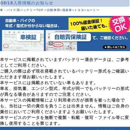
08/18
入荷情報のお知らせ
車・バイク用バッテリーTOP
>
自動車用
>
国産車
>
トヨタ
>
ルーミー
本サービスに掲載されていますバッテリー適合データは、ご参考
としてご利用ください。
ご購入の際は必ず現在搭載されているバッテリー形式をご確認い
ただきます様お願いいたします。
本サービスには掲載されていない車もあります。
車名、排気量、エンジン型式、年式が同一でもバッテリーの形式
が異なる場合がありますのでご注意ください。
本サービスの掲載情報により利用者の方が損害を被った場合で
も、当社は一切の責任を負うことは出来ません。情報はご自身の
責任においてご利用くださいますようお願いいたします。
本サービスのデータを無断で複製・転載・複写・ファイル等に変
換し使用することを禁じます。