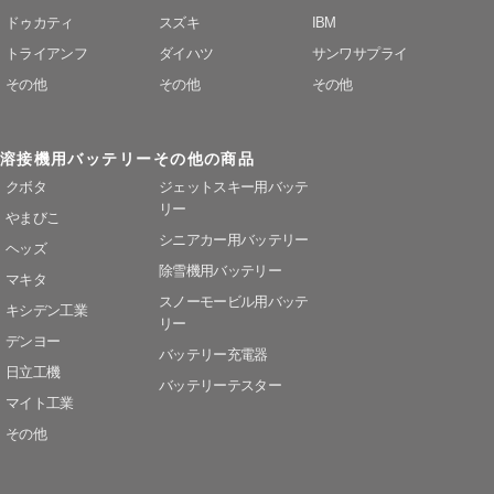
ドゥカティ
スズキ
IBM
トライアンフ
ダイハツ
サンワサプライ
その他
その他
その他
溶接機用バッテリー
その他の商品
クボタ
ジェットスキー用バッテ
リー
やまびこ
シニアカー用バッテリー
ヘッズ
除雪機用バッテリー
マキタ
スノーモービル用バッテ
キシデン工業
リー
デンヨー
バッテリー充電器
日立工機
バッテリーテスター
マイト工業
その他