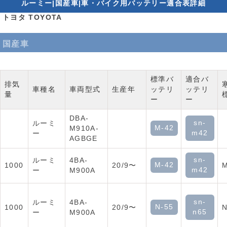
ルーミー|国産車|車・バイク用バッテリー適合表詳細
トヨタ TOYOTA
国産車
標準バ
適合バ
排気
車種名
車両型式
生産年
ッテリ
ッテリ
量
ー
ー
DBA-
sn-
ルーミ
M-42
M910A-
m42
ー
AGBGE
sn-
ルーミ
4BA-
M-42
1000
20/9〜
M
m42
ー
M900A
sn-
ルーミ
4BA-
N-55
1000
20/9〜
N
n65
ー
M900A