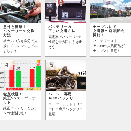
意外と簡単！
バッテリーの
ナップスにて
バッテリーの交換
正しい充電方法
充電器の店頭販売
方法
開始！
充電器でバッテリーの
初めての方も自分で交
バッテリースト
性能を最大限に引き出
換にチャレンジしてみ
ア.comの人気商品が
そう。
ましょう。
ナップスに登場！
4
5
徹底検証！
ハーレー専用
純正VSスーパーナ
AGMバッテリー
ット
スーパーナットよりハ
純正バッテリーとガチ
ーレー専用バッテリー
ンコ性能比較！
登場