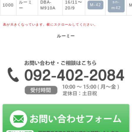
sn-
ルーミ
DBA-
16/11〜
M-42
1000
M
m42
ー
M910A
20/9
表が大きくなっています。横にスクロールしてください。
ルーミー