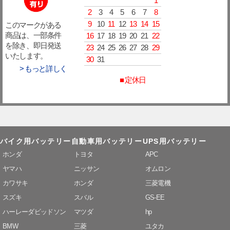
1
2
3
4
5
6
7
8
9
10
11
12
13
14
15
このマークがある
16
17
18
19
20
21
22
商品は、一部条件
を除き、即日発送
23
24
25
26
27
28
29
いたします。
30
31
> もっと詳しく
■ 定休日
バイク用バッテリー
自動車用バッテリー
UPS用バッテリー
ホンダ
トヨタ
APC
ヤマハ
ニッサン
オムロン
カワサキ
ホンダ
三菱電機
スズキ
スバル
GS-EE
ハーレーダビッドソン
マツダ
hp
BMW
三菱
ユタカ