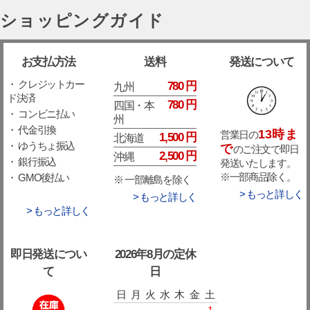
ショッピングガイド
お支払方法
送料
発送について
・ クレジットカー
780 円
九州
ド決済
780 円
四国・本
・ コンビニ払い
州
・ 代金引換
13時ま
営業日の
1,500 円
北海道
・ ゆうちょ振込
で
のご注文で即日
2,500 円
沖縄
・ 銀行振込
発送いたします。
※一部商品除く。
・ GMO後払い
※ 一部離島を除く
> もっと詳しく
> もっと詳しく
> もっと詳しく
即日発送につい
2026年8月の定休
て
日
日
月
火
水
木
金
土