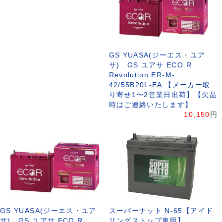
GS YUASA(ジーエス・ユア
サ) GS ユアサ ECO.R
Revolution ER-M-
42/55B20L-EA 【メーカー取
り寄せ1〜2営業日出荷】【欠品
時はご連絡いたします】
10,150
円
GS YUASA(ジーエス・ユア
スーパーナット N-65【アイド
サ) GS ユアサ ECO.R
リングストップ車用】