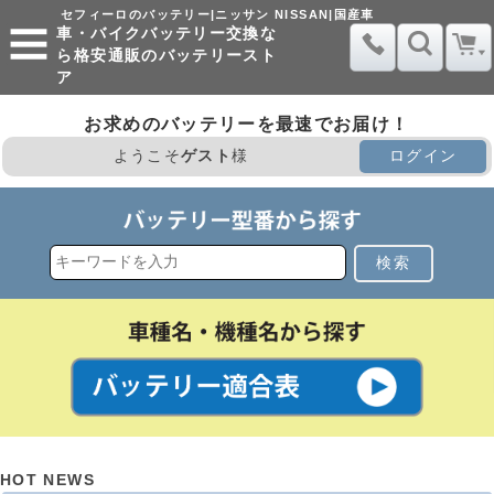
セフィーロのバッテリー|ニッサン NISSAN|国産車
車・バイクバッテリー交換な
ら格安通販のバッテリースト
ア
お求めのバッテリーを最速でお届け！
ようこそ
ゲスト
様
ログイン
検索
HOT NEWS