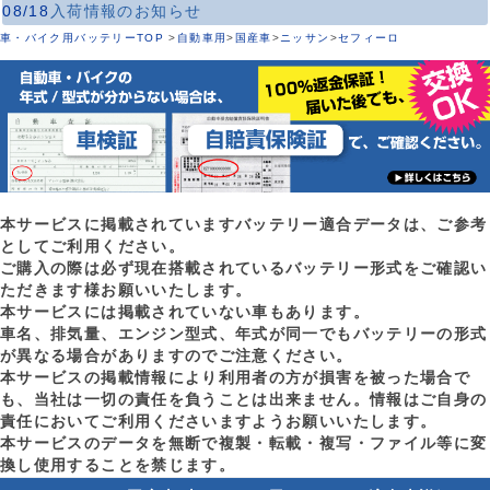
08/18
入荷情報のお知らせ
車・バイク用バッテリーTOP
>
自動車用
>
国産車
>
ニッサン
>
セフィーロ
本サービスに掲載されていますバッテリー適合データは、ご参考
としてご利用ください。
ご購入の際は必ず現在搭載されているバッテリー形式をご確認い
ただきます様お願いいたします。
本サービスには掲載されていない車もあります。
車名、排気量、エンジン型式、年式が同一でもバッテリーの形式
が異なる場合がありますのでご注意ください。
本サービスの掲載情報により利用者の方が損害を被った場合で
も、当社は一切の責任を負うことは出来ません。情報はご自身の
責任においてご利用くださいますようお願いいたします。
本サービスのデータを無断で複製・転載・複写・ファイル等に変
換し使用することを禁じます。