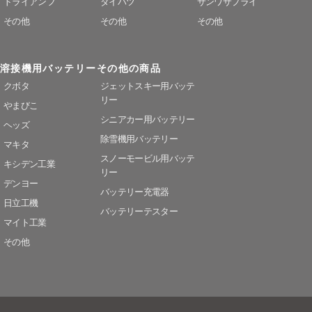
トライアンフ
ダイハツ
サンワサプライ
その他
その他
その他
溶接機用バッテリー
その他の商品
クボタ
ジェットスキー用バッテ
リー
やまびこ
シニアカー用バッテリー
ヘッズ
除雪機用バッテリー
マキタ
スノーモービル用バッテ
キシデン工業
リー
デンヨー
バッテリー充電器
日立工機
バッテリーテスター
マイト工業
その他