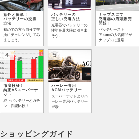
意外と簡単！
バッテリーの
ナップスにて
バッテリーの交換
正しい充電方法
充電器の店頭販売
方法
開始！
充電器でバッテリーの
初めての方も自分で交
バッテリースト
性能を最大限に引き出
換にチャレンジしてみ
ア.comの人気商品が
そう。
ましょう。
ナップスに登場！
4
5
徹底検証！
ハーレー専用
純正VSスーパーナ
AGMバッテリー
ット
スーパーナットよりハ
純正バッテリーとガチ
ーレー専用バッテリー
ンコ性能比較！
登場
ショッピングガイド