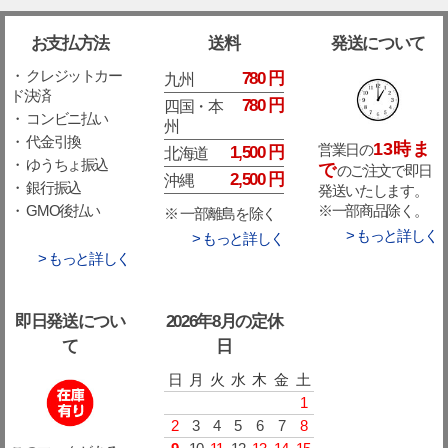
お支払方法
送料
発送について
・ クレジットカー
780 円
九州
ド決済
780 円
四国・本
・ コンビニ払い
州
・ 代金引換
13時ま
営業日の
1,500 円
北海道
・ ゆうちょ振込
で
のご注文で即日
2,500 円
沖縄
・ 銀行振込
発送いたします。
※一部商品除く。
・ GMO後払い
※ 一部離島を除く
> もっと詳しく
> もっと詳しく
> もっと詳しく
即日発送につい
2026年8月の定休
て
日
日
月
火
水
木
金
土
1
2
3
4
5
6
7
8