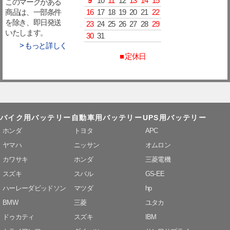
9
10
11
12
13
14
15
このマークがある
16
17
18
19
20
21
22
商品は、一部条件
を除き、即日発送
23
24
25
26
27
28
29
いたします。
30
31
> もっと詳しく
■ 定休日
バイク用バッテリー
自動車用バッテリー
UPS用バッテリー
ホンダ
トヨタ
APC
ヤマハ
ニッサン
オムロン
カワサキ
ホンダ
三菱電機
スズキ
スバル
GS-EE
ハーレーダビッドソン
マツダ
hp
BMW
三菱
ユタカ
ドゥカティ
スズキ
IBM