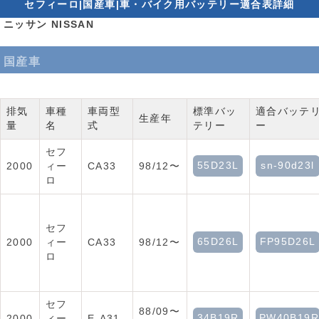
セフィーロ|国産車|車・バイク用バッテリー適合表詳細
ニッサン NISSAN
国産車
排気
車種
車両型
標準バッ
適合バッテ
生産年
量
名
式
テリー
ー
セフ
55D23L
sn-90d23l
2000
ィー
CA33
98/12〜
ロ
セフ
65D26L
FP95D26L
2000
ィー
CA33
98/12〜
ロ
セフ
88/09〜
34B19R
PW40B19R
2000
ィー
E-A31