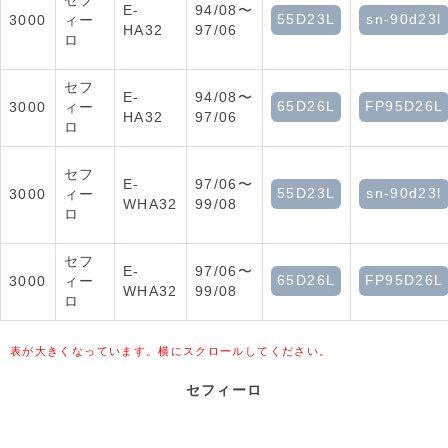
セフ
E-
94/08〜
55D23L
sn-90d23l
3000
ィー
HA32
97/06
ロ
セフ
E-
94/08〜
65D26L
FP95D26L
3000
ィー
HA32
97/06
ロ
セフ
E-
97/06〜
55D23L
sn-90d23l
3000
ィー
WHA32
99/08
ロ
セフ
E-
97/06〜
65D26L
FP95D26L
3000
ィー
WHA32
99/08
ロ
表が大きくなっています。横にスクロールしてください。
セフィーロ