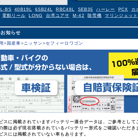
4L-BS
40B19L
65B24L
RBC48L
SEB35
ハーレー
PCX
カ
電動リール
LONG
台湾ユアサ
M-42
除雪機
マリンジェット
のお知らせ
用
>
国産車
>
ニッサン
>
セフィーロワゴン
ビスに掲載されていますバッテリー適合データは、ご参考として
の際は必ず現在搭載されているバッテリー形式をご確認いただき
ビスには掲載されていない車もあります。