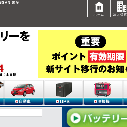
SAN|国産
ホーム
法人様