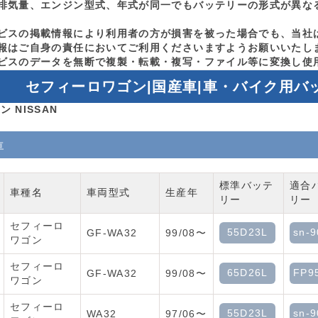
排気量、エンジン型式、年式が同一でもバッテリーの形式が異な
ビスの掲載情報により利用者の方が損害を被った場合でも、当社
報はご自身の責任においてご利用くださいますようお願いいたし
ビスのデータを無断で複製・転載・複写・ファイル等に変換し使
セフィーロワゴン|国産車|車・バイク用バ
ン NISSAN
車
標準バッテ
適合
車種名
車両型式
生産年
リー
リー
セフィーロ
55D23L
sn-9
GF-WA32
99/08〜
ワゴン
セフィーロ
65D26L
FP9
GF-WA32
99/08〜
ワゴン
セフィーロ
55D23L
sn-9
WA32
97/06〜