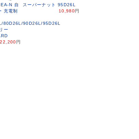
-EA-N 自
スーパーナット 95D26L
 充電制
10,980
円
L/80D26L/90D26L/95D26L
リー
ARD
22,200
円