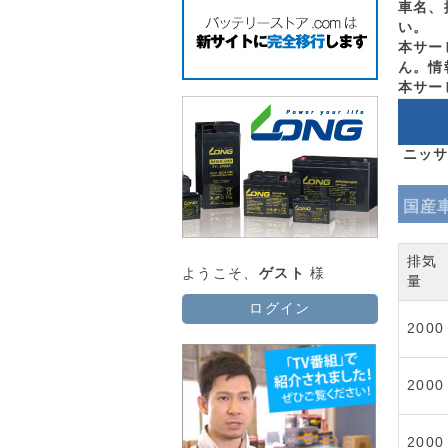
車名、
い。
本サー
ん。情
本サー
ニッサ
国産
排気
ようこそ、
ゲスト
様
量
ログイン
2000
2000
2000