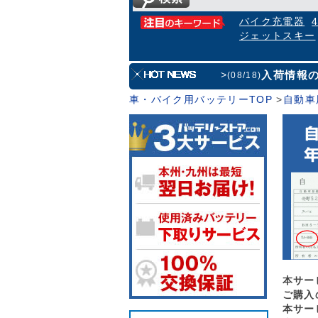
バイク充電器
ジェットスキー
入荷情報
>
(08/18)
車・バイク用バッテリーTOP
>
自動車
本サー
ご購入
本サー