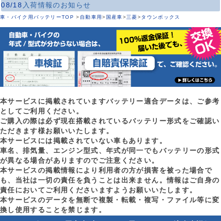
08/18
入荷情報のお知らせ
車・バイク用バッテリーTOP
>
自動車用
>
国産車
>
三菱
>
タウンボックス
本サービスに掲載されていますバッテリー適合データは、ご参考
としてご利用ください。
ご購入の際は必ず現在搭載されているバッテリー形式をご確認い
ただきます様お願いいたします。
本サービスには掲載されていない車もあります。
車名、排気量、エンジン型式、年式が同一でもバッテリーの形式
が異なる場合がありますのでご注意ください。
本サービスの掲載情報により利用者の方が損害を被った場合で
も、当社は一切の責任を負うことは出来ません。情報はご自身の
責任においてご利用くださいますようお願いいたします。
本サービスのデータを無断で複製・転載・複写・ファイル等に変
換し使用することを禁じます。