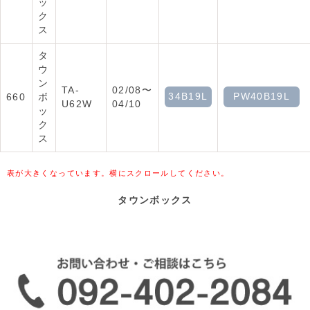
ッ
ク
ス
タ
ウ
ン
TA-
02/08〜
34B19L
PW40B19L
660
ボ
U62W
04/10
ッ
ク
ス
表が大きくなっています。横にスクロールしてください。
タウンボックス