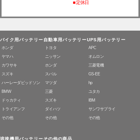
■ 定休日
バイク用バッテリー
自動車用バッテリー
UPS用バッテリー
ホンダ
トヨタ
APC
ヤマハ
ニッサン
オムロン
カワサキ
ホンダ
三菱電機
スズキ
スバル
GS-EE
ハーレーダビッドソン
マツダ
hp
BMW
三菱
ユタカ
ドゥカティ
スズキ
IBM
トライアンフ
ダイハツ
サンワサプライ
その他
その他
その他
溶接機用バッテリー
その他の商品