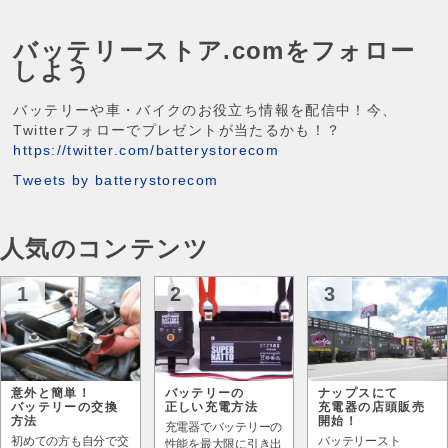
バッテリーストア.comをフォロー
しよう
バッテリーや車・バイクのお役立ち情報を配信中！今、
Twitterフォローでプレゼントが当たるかも！？
https://twitter.com/batterystorecom
Tweets by batterystorecom
人気のコンテンツ
1
2
3
意外と簡単！
バッテリーの
ナップスにて
バッテリーの交換
正しい充電方法
充電器の店頭販売
方法
開始！
充電器でバッテリーの
初めての方も自分で交
バッテリースト
性能を最大限に引き出