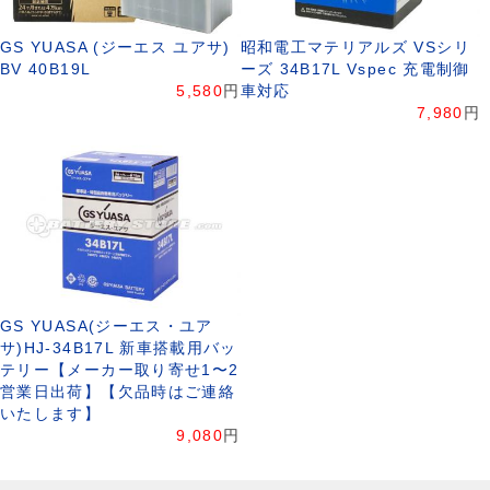
GS YUASA (ジーエス ユアサ)
昭和電工マテリアルズ VSシリ
BV 40B19L
ーズ 34B17L Vspec 充電制御
5,580
円
車対応
7,980
円
GS YUASA(ジーエス・ユア
サ)HJ-34B17L 新車搭載用バッ
テリー【メーカー取り寄せ1〜2
営業日出荷】【欠品時はご連絡
いたします】
9,080
円