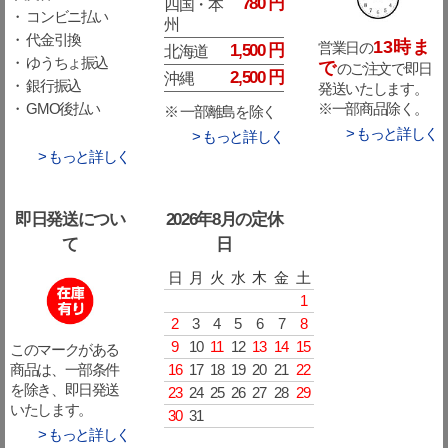
780 円
四国・本
・ コンビニ払い
州
・ 代金引換
13時ま
営業日の
1,500 円
北海道
・ ゆうちょ振込
で
のご注文で即日
2,500 円
沖縄
・ 銀行振込
発送いたします。
※一部商品除く。
・ GMO後払い
※ 一部離島を除く
> もっと詳しく
> もっと詳しく
> もっと詳しく
即日発送につい
2026年8月の定休
て
日
日
月
火
水
木
金
土
1
2
3
4
5
6
7
8
9
10
11
12
13
14
15
このマークがある
16
17
18
19
20
21
22
商品は、一部条件
を除き、即日発送
23
24
25
26
27
28
29
いたします。
30
31
> もっと詳しく