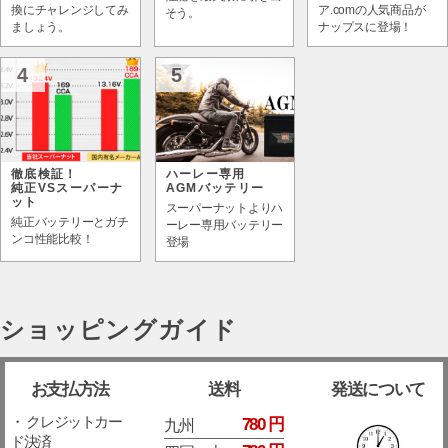
換にチャレンジしてみ
ア.comの人気商品が
そう。
ましょう。
ナップスに登場！
4
5
徹底検証！
ハーレー専用
純正VSスーパーナ
AGMバッテリー
ット
スーパーナットよりハ
純正バッテリーとガチ
ーレー専用バッテリー
ンコ性能比較！
登場
ショッピングガイド
お支払方法
送料
発送について
・ クレジットカー
780 円
九州
ド決済