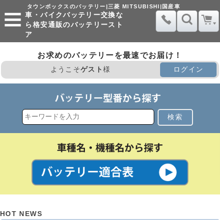
タウンボックスのバッテリー|三菱 MITSUBISHI|国産車
車・バイクバッテリー交換な
ら格安通販のバッテリースト
ア
お求めのバッテリーを最速でお届け！
ようこそ
ゲスト
様
ログイン
検索
HOT NEWS