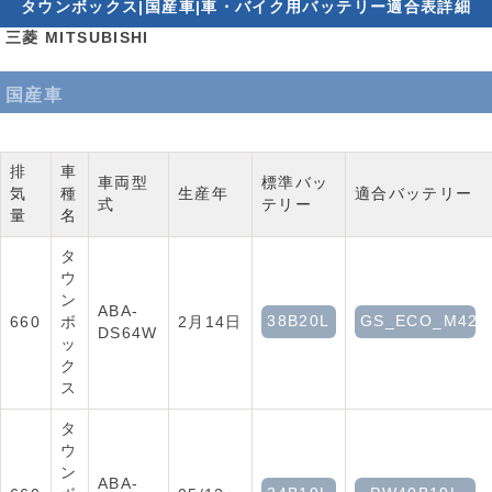
タウンボックス|国産車|車・バイク用バッテリー適合表詳細
三菱 MITSUBISHI
国産車
排
車
車両型
標準バッ
気
種
生産年
適合バッテリー
式
テリー
量
名
タ
ウ
ン
ABA-
38B20L
GS_ECO_M42
660
ボ
2月14日
DS64W
ッ
ク
ス
タ
ウ
ン
ABA-