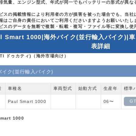
排気量、エンジン型式、年式が同一でもバッテリーの形式が異な
ビスの掲載情報により利用者の方が損害を被った場合でも、当社
報はご自身の責任においてご利用くださいますようお願いいたし
ビスのデータを無断で複製・転載・複写・ファイル等に変換し使
ul Smart 1000|海外バイク(並行輸入バイ
表詳細
ATI ドゥカティ)（海外市場向け）
バイク(並行輸入バイク)
量
車種名
車両型式
始動方式
生産年
標準
GT
Paul Smart 1000
06〜
Smart 1000