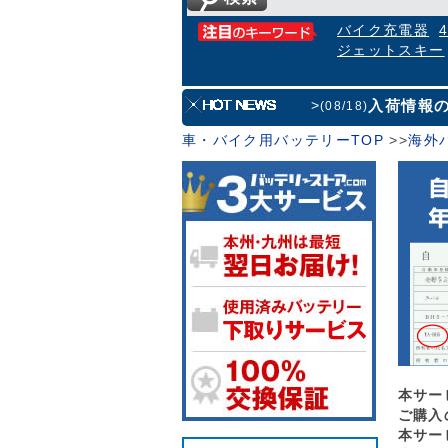
バイク充電器
ジェットスキー
入荷情報
>
(08/18)
車・バイク用バッテリーTOP
>
>
海外
本サー
ご購入
本サー