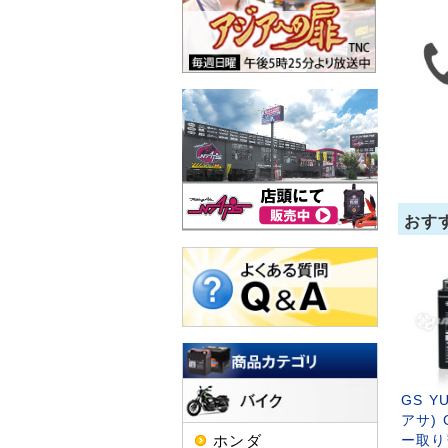
おす
GS Y
アサ) 
ホンダ
ー取り