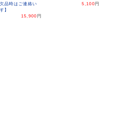
欠品時はご連絡い
5,100
円
す】
15,900
円