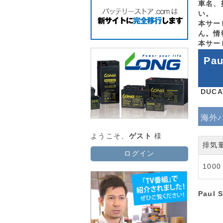
車名、
い。
本サー
ん。情
本サー
Pa
DUC
海外
ようこそ、
ゲスト
様
排気
ログイン
1000
Paul 