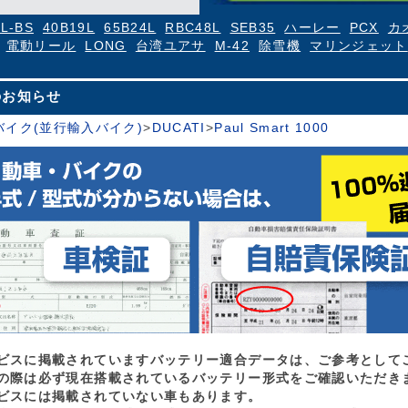
4L-BS
40B19L
65B24L
RBC48L
SEB35
ハーレー
PCX
カ
電動リール
LONG
台湾ユアサ
M-42
除雪機
マリンジェット
のお知らせ
バイク(並行輸入バイク)
>
DUCATI
>
Paul Smart 1000
ビスに掲載されていますバッテリー適合データは、ご参考として
の際は必ず現在搭載されているバッテリー形式をご確認いただき
ビスには掲載されていない車もあります。