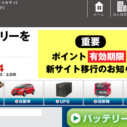
 ドゥカティ)
ク)
ホーム
法人様