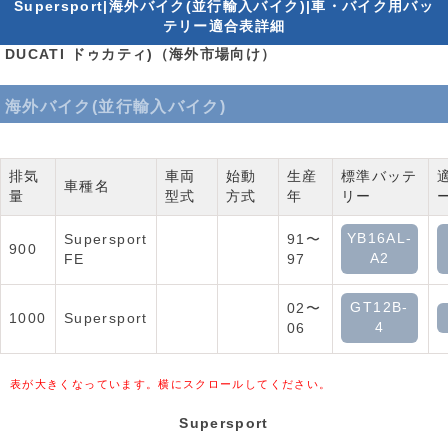
Supersport|海外バイク(並行輸入バイク)|車・バイク用バッ
テリー適合表詳細
DUCATI ドゥカティ)（海外市場向け）
海外バイク(並行輸入バイク)
排気
車両
始動
生産
標準バッテ
車種名
量
型式
方式
年
リー
YB16AL-
Supersport
91〜
900
A2
FE
97
GT12B-
02〜
1000
Supersport
4
06
表が大きくなっています。横にスクロールしてください。
Supersport