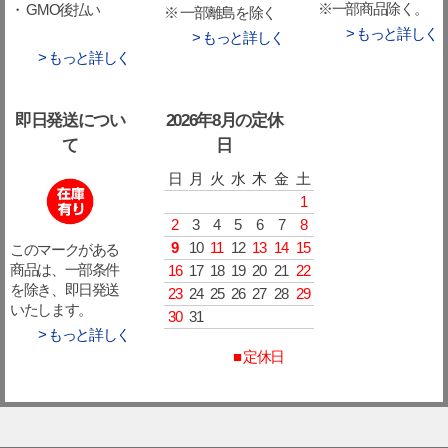
※一部商品除く。
・ GMO後払い
※ 一部離島を除く
> もっと詳しく
> もっと詳しく
> もっと詳しく
即日発送につい
2026年8月の定休
て
日
日
月
火
水
木
金
土
1
2
3
4
5
6
7
8
9
10
11
12
13
14
15
このマークがある
16
17
18
19
20
21
22
商品は、一部条件
を除き、即日発送
23
24
25
26
27
28
29
いたします。
30
31
> もっと詳しく
■ 定休日