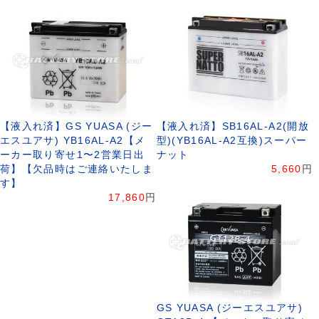
【液入れ済】GS YUASA (ジー
【液入れ済】SB16AL-A2(開放
エスユアサ) YB16AL-A2【メ
型)(YB16AL-A2互換)スーパー
ーカー取り寄せ1〜2営業日出
ナット
荷】【欠品時はご連絡いたしま
5,660
円
す】
17,860
円
GS YUASA (ジーエスユアサ)