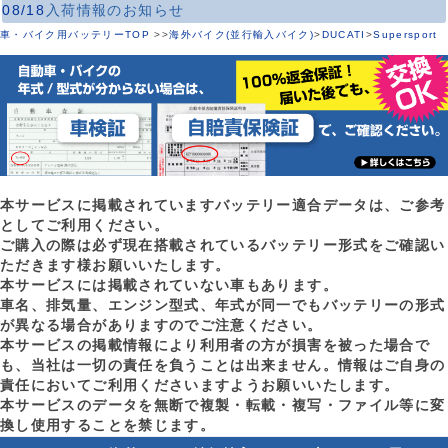
08/18
入荷情報のお知らせ
車・バイク用バッテリーTOP
>
>
海外バイク(並行輸入バイク)
>
DUCATI
>
Supersport
本サービスに掲載されていますバッテリー適合データは、ご参考
としてご利用ください。
ご購入の際は必ず現在搭載されているバッテリー形式をご確認い
ただきます様お願いいたします。
本サービスには掲載されていない車もあります。
車名、排気量、エンジン型式、年式が同一でもバッテリーの形式
が異なる場合がありますのでご注意ください。
本サービスの掲載情報により利用者の方が損害を被った場合で
も、当社は一切の責任を負うことは出来ません。情報はご自身の
責任においてご利用くださいますようお願いいたします。
本サービスのデータを無断で複製・転載・複写・ファイル等に変
換し使用することを禁じます。