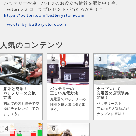
バッテリーや車・バイクのお役立ち情報を配信中！今、
Twitterフォローでプレゼントが当たるかも！？
https://twitter.com/batterystorecom
Tweets by batterystorecom
人気のコンテンツ
1
2
3
意外と簡単！
バッテリーの
ナップスにて
バッテリーの交換
正しい充電方法
充電器の店頭販売
方法
開始！
充電器でバッテリーの
初めての方も自分で交
バッテリースト
性能を最大限に引き出
換にチャレンジしてみ
ア.comの人気商品が
そう。
ましょう。
ナップスに登場！
4
5