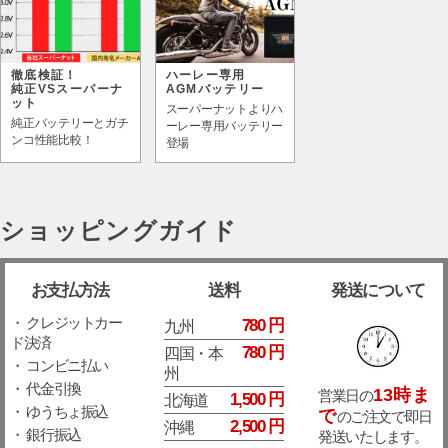
徹底検証！
ハーレー専用
純正VSスーパーナ
AGMバッテリー
ット
スーパーナットよりハ
純正バッテリーとガチ
ーレー専用バッテリー
ンコ性能比較！
登場
ショッピングガイド
お支払方法
送料
発送について
・ クレジットカー
780 円
九州
ド決済
780 円
四国・本
・ コンビニ払い
州
・ 代金引換
13時ま
営業日の
1,500 円
北海道
・ ゆうちょ振込
で
のご注文で即日
2,500 円
沖縄
・ 銀行振込
発送いたします。