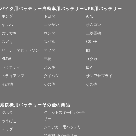
バイク用バッテリー
自動車用バッテリー
UPS用バッテリー
ホンダ
トヨタ
APC
ヤマハ
ニッサン
オムロン
カワサキ
ホンダ
三菱電機
スズキ
スバル
GS-EE
ハーレーダビッドソン
マツダ
hp
BMW
三菱
ユタカ
ドゥカティ
スズキ
IBM
トライアンフ
ダイハツ
サンワサプライ
その他
その他
その他
溶接機用バッテリー
その他の商品
クボタ
ジェットスキー用バッテ
リー
やまびこ
シニアカー用バッテリー
ヘッズ
除雪機用バッテリー