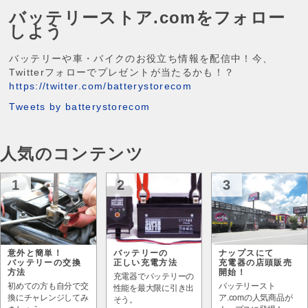
バッテリーストア.comをフォロー
しよう
バッテリーや車・バイクのお役立ち情報を配信中！今、
Twitterフォローでプレゼントが当たるかも！？
https://twitter.com/batterystorecom
Tweets by batterystorecom
人気のコンテンツ
1
2
3
意外と簡単！
バッテリーの
ナップスにて
バッテリーの交換
正しい充電方法
充電器の店頭販売
方法
開始！
充電器でバッテリーの
初めての方も自分で交
バッテリースト
性能を最大限に引き出
換にチャレンジしてみ
ア.comの人気商品が
そう。