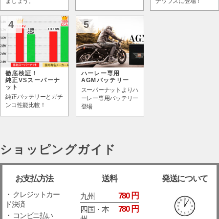
ましょう。
ナップスに登場！
4
5
徹底検証！
ハーレー専用
純正VSスーパーナ
AGMバッテリー
ット
スーパーナットよりハ
純正バッテリーとガチ
ーレー専用バッテリー
ンコ性能比較！
登場
ショッピングガイド
お支払方法
送料
発送について
・ クレジットカー
780 円
九州
ド決済
780 円
四国・本
・ コンビニ払い
州