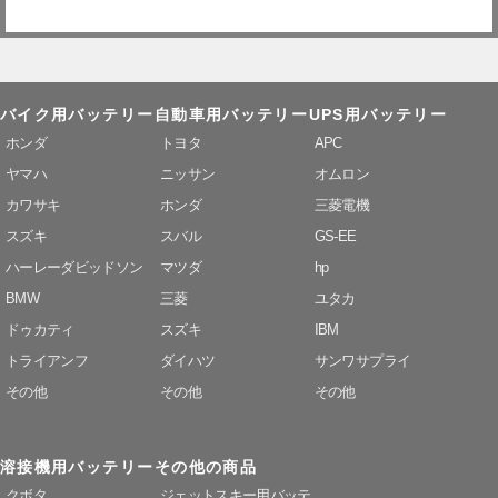
バイク用バッテリー
自動車用バッテリー
UPS用バッテリー
ホンダ
トヨタ
APC
ヤマハ
ニッサン
オムロン
カワサキ
ホンダ
三菱電機
スズキ
スバル
GS-EE
ハーレーダビッドソン
マツダ
hp
BMW
三菱
ユタカ
ドゥカティ
スズキ
IBM
トライアンフ
ダイハツ
サンワサプライ
その他
その他
その他
溶接機用バッテリー
その他の商品
クボタ
ジェットスキー用バッテ