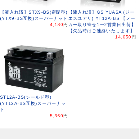
【液入れ済】STX9-BS(密閉型)
【液入れ済】GS YUASA (ジー
(YTX9-BS互換)スーパーナット
エスユアサ) YT12A-BS 【メー
4,180
円
カー取り寄せ1〜2営業日出荷】
【欠品時はご連絡いたします】
14,050
円
ST12A-BS(シールド型)
(YT12A-BS互換)スーパーナッ
ト
5,360
円