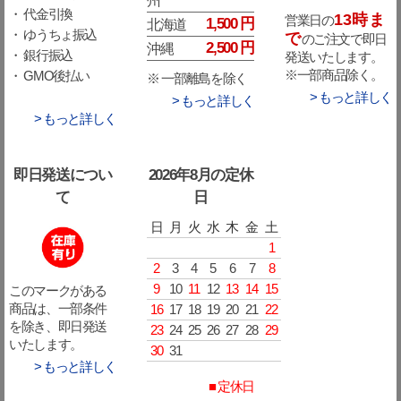
・ 代金引換
13時ま
営業日の
1,500 円
北海道
・ ゆうちょ振込
で
のご注文で即日
2,500 円
沖縄
・ 銀行振込
発送いたします。
※一部商品除く。
・ GMO後払い
※ 一部離島を除く
> もっと詳しく
> もっと詳しく
> もっと詳しく
即日発送につい
2026年8月の定休
て
日
日
月
火
水
木
金
土
1
2
3
4
5
6
7
8
9
10
11
12
13
14
15
このマークがある
16
17
18
19
20
21
22
商品は、一部条件
を除き、即日発送
23
24
25
26
27
28
29
いたします。
30
31
> もっと詳しく
■ 定休日