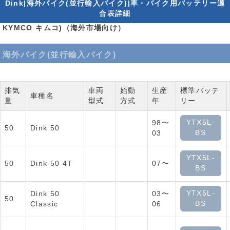
Dink|海外バイク(並行輸入バイク)|車・バイク用バッテリー適
合表詳細
KYMCO キムコ)（海外市場向け）
海外バイク(並行輸入バイク)
排気
車両
始動
生産
標準バッテ
車種名
量
型式
方式
年
リー
YTX5L-
98〜
50
Dink 50
BS
03
YTX5L-
50
Dink 50 4T
07〜
BS
YTX5L-
Dink 50
03〜
50
BS
Classic
06