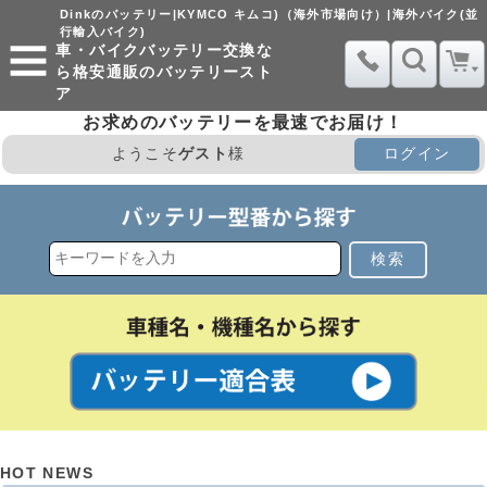
Dinkのバッテリー|KYMCO キムコ)（海外市場向け）|海外バイク(並
行輸入バイク)
車・バイクバッテリー交換な
ら格安通販のバッテリースト
ア
お求めのバッテリーを最速でお届け！
ようこそ
ゲスト
様
ログイン
検索
HOT NEWS