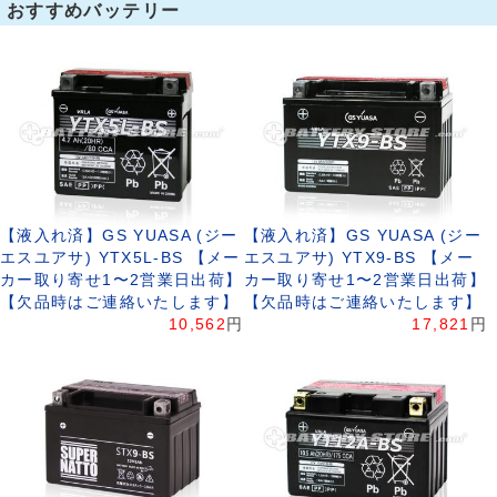
おすすめバッテリー
【液入れ済】GS YUASA (ジー
【液入れ済】GS YUASA (ジー
エスユアサ) YTX5L-BS 【メー
エスユアサ) YTX9-BS 【メー
カー取り寄せ1〜2営業日出荷】
カー取り寄せ1〜2営業日出荷】
【欠品時はご連絡いたします】
【欠品時はご連絡いたします】
10,562
円
17,821
円