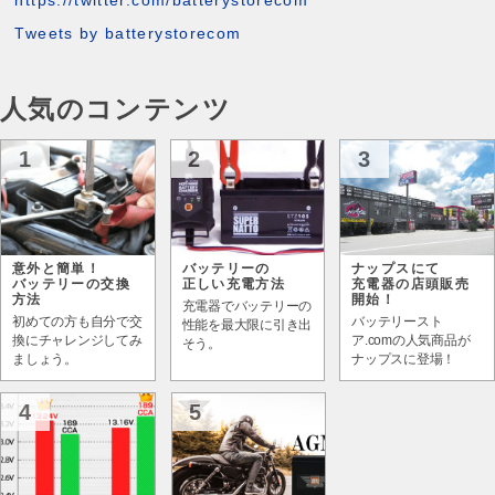
https://twitter.com/batterystorecom
Tweets by batterystorecom
人気のコンテンツ
1
2
3
意外と簡単！
バッテリーの
ナップスにて
バッテリーの交換
正しい充電方法
充電器の店頭販売
方法
開始！
充電器でバッテリーの
初めての方も自分で交
バッテリースト
性能を最大限に引き出
換にチャレンジしてみ
ア.comの人気商品が
そう。
ましょう。
ナップスに登場！
4
5