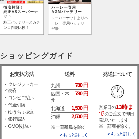
徹底検証！
ハーレー専用
純正VSスーパーナ
AGMバッテリー
ット
スーパーナットよりハ
純正バッテリーとガチ
ーレー専用バッテリー
ンコ性能比較！
登場
ショッピングガイド
お支払方法
送料
発送について
・ クレジットカー
780 円
九州
ド決済
780 円
四国・本
・ コンビニ払い
州
・ 代金引換
13時ま
営業日の
1,500 円
北海道
・ ゆうちょ振込
で
のご注文で即日
2,500 円
沖縄
・ 銀行振込
発送いたします。
※一部商品除く。
・ GMO後払い
※ 一部離島を除く
> もっと詳しく
> もっと詳しく