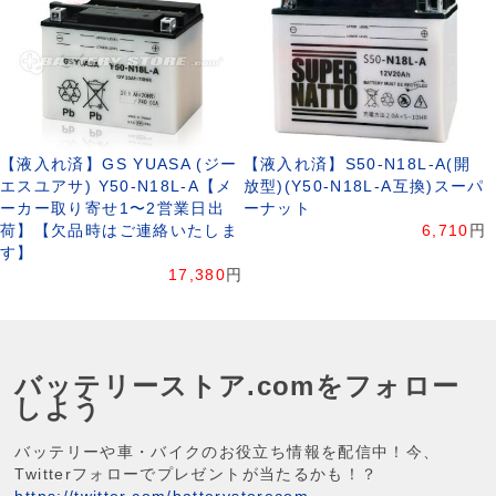
【液入れ済】GS YUASA (ジー
【液入れ済】S50-N18L-A(開
エスユアサ) Y50-N18L-A【メ
放型)(Y50-N18L-A互換)スーパ
ーカー取り寄せ1〜2営業日出
ーナット
荷】【欠品時はご連絡いたしま
6,710
円
す】
17,380
円
バッテリーストア.comをフォロー
しよう
バッテリーや車・バイクのお役立ち情報を配信中！今、
Twitterフォローでプレゼントが当たるかも！？