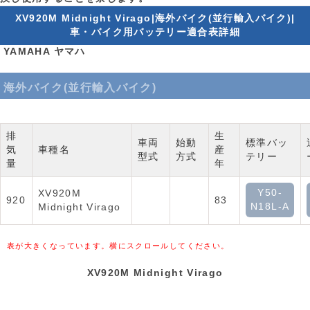
XV920M Midnight Virago|海外バイク(並行輸入バイク)|
車・バイク用バッテリー適合表詳細
YAMAHA ヤマハ
海外バイク(並行輸入バイク)
排
生
車両
始動
標準バッ
気
車種名
産
型式
方式
テリー
量
年
Y50-
XV920M
920
83
N18L-A
Midnight Virago
表が大きくなっています。横にスクロールしてください。
XV920M Midnight Virago