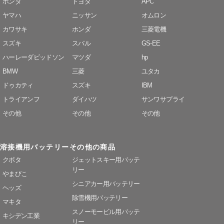
ホンダ
トヨタ
APC
ヤマハ
ニッサン
オムロン
カワサキ
ホンダ
三菱電機
スズキ
スバル
GS-EE
ハーレーダビッドソン
マツダ
hp
BMW
三菱
ユタカ
ドゥカティ
スズキ
IBM
トライアンフ
ダイハツ
サンワサプライ
その他
その他
その他
溶接機用バッテリー
その他の商品
クボタ
ジェットスキー用バッテ
リー
やまびこ
シニアカー用バッテリー
ヘッズ
除雪機用バッテリー
マキタ
スノーモービル用バッテ
キシデン工業
リー