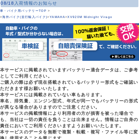
08/18
入荷情報のお知らせ
車・バイク用バッテリーTOP
>
>
海外バイク(並行輸入バイク)
>
YAMAHA
>
XV920M Midnight Virago
本サービスに掲載されていますバッテリー適合データは、ご参考
としてご利用ください。
ご購入の際は必ず現在搭載されているバッテリー形式をご確認い
ただきます様お願いいたします。
本サービスには掲載されていない車もあります。
車名、排気量、エンジン型式、年式が同一でもバッテリーの形式
が異なる場合がありますのでご注意ください。
本サービスの掲載情報により利用者の方が損害を被った場合で
も、当社は一切の責任を負うことは出来ません。情報はご自身の
責任においてご利用くださいますようお願いいたします。
本サービスのデータを無断で複製・転載・複写・ファイル等に変
換し使用することを禁じます。