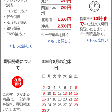
・ クレジットカー
780 円
九州
ド決済
780 円
四国・本
・ コンビニ払い
州
・ 代金引換
13時ま
営業日の
1,500 円
北海道
・ ゆうちょ振込
で
のご注文で即日
2,500 円
沖縄
・ 銀行振込
発送いたします。
※一部商品除く。
・ GMO後払い
※ 一部離島を除く
> もっと詳しく
> もっと詳しく
> もっと詳しく
即日発送につい
2026年8月の定休
て
日
日
月
火
水
木
金
土
1
2
3
4
5
6
7
8
9
10
11
12
13
14
15
このマークがある
16
17
18
19
20
21
22
商品は、一部条件
を除き、即日発送
23
24
25
26
27
28
29
いたします。
30
31