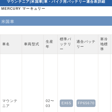
マウンテニア|米国車|車・バイク用バッテリー適合表詳細
MERCURY マーキュリー
米国車
標準バ
寒冷
生産
適合バッテ
車名
車両型式
ッテリ
地標
年
リー
ー
準
マウンテ
02〜
EX65
FP65670
ニア
03