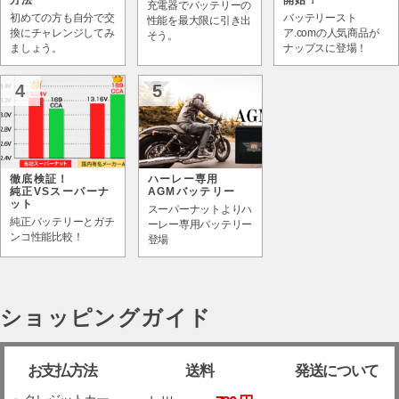
方法
開始！
充電器でバッテリーの
初めての方も自分で交
バッテリースト
性能を最大限に引き出
換にチャレンジしてみ
ア.comの人気商品が
そう。
ましょう。
ナップスに登場！
4
5
徹底検証！
ハーレー専用
純正VSスーパーナ
AGMバッテリー
ット
スーパーナットよりハ
純正バッテリーとガチ
ーレー専用バッテリー
ンコ性能比較！
登場
ショッピングガイド
お支払方法
送料
発送について