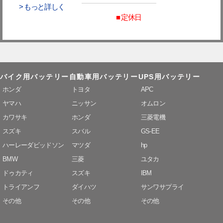
> もっと詳しく
■ 定休日
バイク用バッテリー
自動車用バッテリー
UPS用バッテリー
ホンダ
トヨタ
APC
ヤマハ
ニッサン
オムロン
カワサキ
ホンダ
三菱電機
スズキ
スバル
GS-EE
ハーレーダビッドソン
マツダ
hp
BMW
三菱
ユタカ
ドゥカティ
スズキ
IBM
トライアンフ
ダイハツ
サンワサプライ
その他
その他
その他