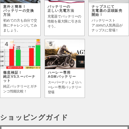
意外と簡単！
バッテリーの
ナップスにて
バッテリーの交換
正しい充電方法
充電器の店頭販売
方法
開始！
充電器でバッテリーの
初めての方も自分で交
バッテリースト
性能を最大限に引き出
換にチャレンジしてみ
ア.comの人気商品が
そう。
ましょう。
ナップスに登場！
4
5
徹底検証！
ハーレー専用
純正VSスーパーナ
AGMバッテリー
ット
スーパーナットよりハ
純正バッテリーとガチ
ーレー専用バッテリー
ンコ性能比較！
登場
ショッピングガイド