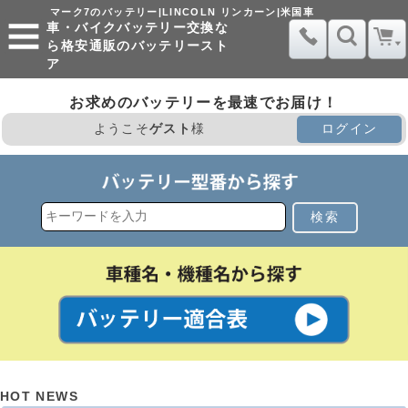
マーク7のバッテリー|LINCOLN リンカーン|米国車
車・バイクバッテリー交換な
ら格安通販のバッテリースト
ア
お求めのバッテリーを最速でお届け！
ようこそ
ゲスト
様
ログイン
検索
HOT NEWS