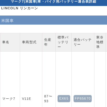
マーク7|米国車|車・バイク用バッテリー適合表詳細
LINCOLN リンカーン
米国車
標準バ
寒冷
生産
適合バッテ
車名
車両型式
ッテリ
地標
年
リー
ー
準
87〜
EX65
FP65670
マーク7
V11E
93