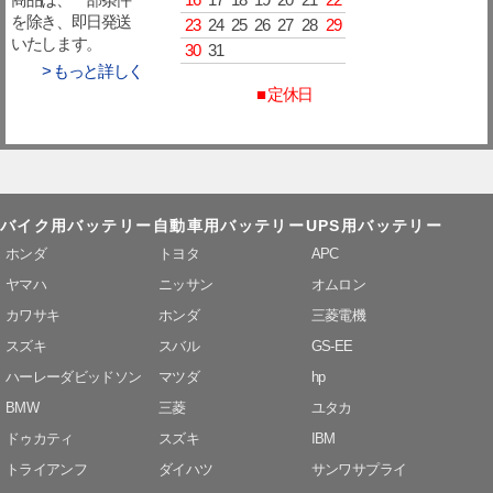
商品は、一部条件
を除き、即日発送
23
24
25
26
27
28
29
いたします。
30
31
> もっと詳しく
■ 定休日
バイク用バッテリー
自動車用バッテリー
UPS用バッテリー
ホンダ
トヨタ
APC
ヤマハ
ニッサン
オムロン
カワサキ
ホンダ
三菱電機
スズキ
スバル
GS-EE
ハーレーダビッドソン
マツダ
hp
BMW
三菱
ユタカ
ドゥカティ
スズキ
IBM
トライアンフ
ダイハツ
サンワサプライ