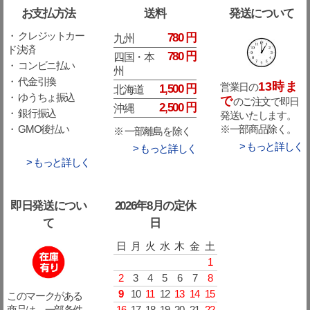
お支払方法
送料
発送について
・ クレジットカー
780 円
九州
ド決済
780 円
四国・本
・ コンビニ払い
州
・ 代金引換
13時ま
営業日の
1,500 円
北海道
・ ゆうちょ振込
で
のご注文で即日
2,500 円
沖縄
・ 銀行振込
発送いたします。
※一部商品除く。
・ GMO後払い
※ 一部離島を除く
> もっと詳しく
> もっと詳しく
> もっと詳しく
即日発送につい
2026年8月の定休
て
日
日
月
火
水
木
金
土
1
2
3
4
5
6
7
8
9
10
11
12
13
14
15
このマークがある
16
17
18
19
20
21
22