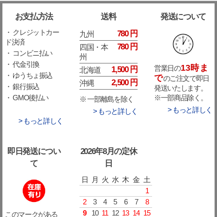
お支払方法
送料
発送について
・ クレジットカー
780 円
九州
ド決済
780 円
四国・本
・ コンビニ払い
州
・ 代金引換
13時ま
営業日の
1,500 円
北海道
・ ゆうちょ振込
で
のご注文で即日
2,500 円
沖縄
・ 銀行振込
発送いたします。
※一部商品除く。
・ GMO後払い
※ 一部離島を除く
> もっと詳しく
> もっと詳しく
> もっと詳しく
即日発送につい
2026年8月の定休
て
日
日
月
火
水
木
金
土
1
2
3
4
5
6
7
8
9
10
11
12
13
14
15
このマークがある