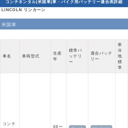
コンチネンタル|米国車|車・バイク用バッテリー適合表詳細
LINCOLN リンカーン
米国車
寒
標準バ
冷
生産
適合バッテ
車名
車両型式
ッテリ
地
年
リー
ー
標
準
コンチ
88〜