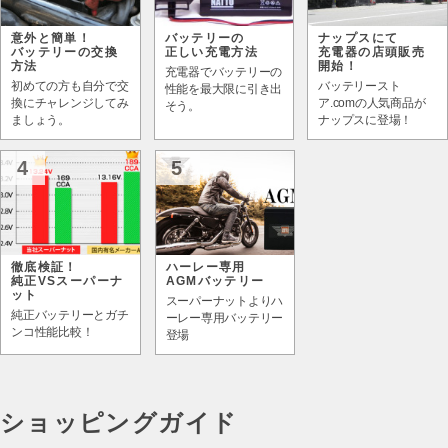
意外と簡単！
バッテリーの
ナップスにて
バッテリーの交換
正しい充電方法
充電器の店頭販売
方法
開始！
充電器でバッテリーの
初めての方も自分で交
バッテリースト
性能を最大限に引き出
換にチャレンジしてみ
ア.comの人気商品が
そう。
ましょう。
ナップスに登場！
4
5
徹底検証！
ハーレー専用
純正VSスーパーナ
AGMバッテリー
ット
スーパーナットよりハ
純正バッテリーとガチ
ーレー専用バッテリー
ンコ性能比較！
登場
ショッピングガイド