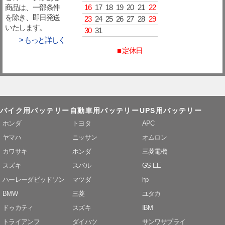
16
17
18
19
20
21
22
商品は、一部条件
を除き、即日発送
23
24
25
26
27
28
29
いたします。
30
31
> もっと詳しく
■ 定休日
バイク用バッテリー
自動車用バッテリー
UPS用バッテリー
ホンダ
トヨタ
APC
ヤマハ
ニッサン
オムロン
カワサキ
ホンダ
三菱電機
スズキ
スバル
GS-EE
ハーレーダビッドソン
マツダ
hp
BMW
三菱
ユタカ
ドゥカティ
スズキ
IBM
トライアンフ
ダイハツ
サンワサプライ