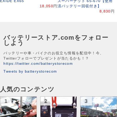
EXIDE EX65
スーパーナット 65-670【使用
18,050
円
済バッテリー回収付き】
8,830
円
バッテリーストア.comをフォロー
しよう
バッテリーや車・バイクのお役立ち情報を配信中！今、
Twitterフォローでプレゼントが当たるかも！？
https://twitter.com/batterystorecom
Tweets by batterystorecom
人気のコンテンツ
1
2
3