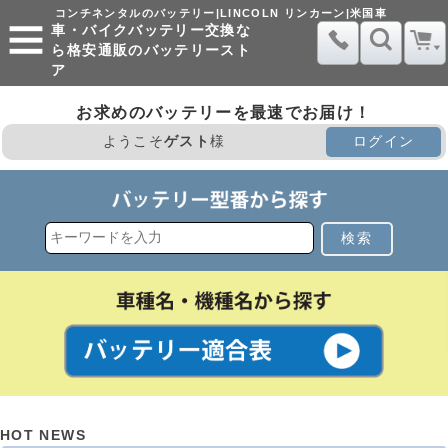
コンチネンタルのバッテリー|LINCOLN リンカーン|米国車
車・バイクバッテリー交換な
ら格安通販のバッテリースト
ア
お求めのバッテリーを最速でお届け！
ようこそ
ゲスト
様
ログイン
検索
HOT NEWS