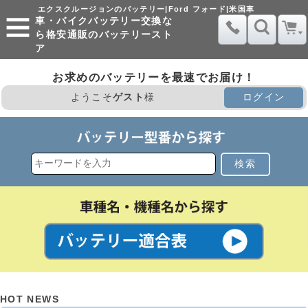
エクスクルージョンのバッテリー|Ford フォード|米国車
車・バイクバッテリー交換な
ら格安通販のバッテリースト
ア
お求めのバッテリーを最速でお届け！
ようこそ
ゲスト
様
ログイン
検索
HOT NEWS