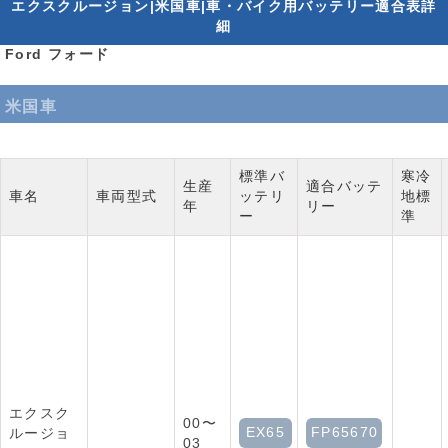
エクスクルージョン|米国車|車・バイク用バッテリー適合表詳
細
Ford フォード
米国車
標準バ
寒冷
生産
適合バッテ
車名
車両型式
ッテリ
地標
年
リー
ー
準
エクスク
00〜
EX65
FP65670
ルージョ
03