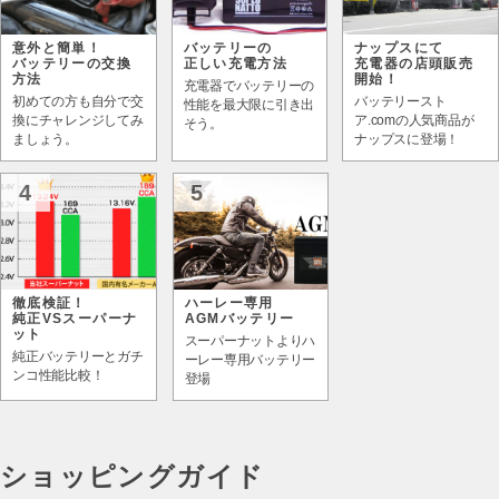
意外と簡単！
バッテリーの
ナップスにて
バッテリーの交換
正しい充電方法
充電器の店頭販売
方法
開始！
充電器でバッテリーの
初めての方も自分で交
バッテリースト
性能を最大限に引き出
換にチャレンジしてみ
ア.comの人気商品が
そう。
ましょう。
ナップスに登場！
4
5
徹底検証！
ハーレー専用
純正VSスーパーナ
AGMバッテリー
ット
スーパーナットよりハ
純正バッテリーとガチ
ーレー専用バッテリー
ンコ性能比較！
登場
ショッピングガイド