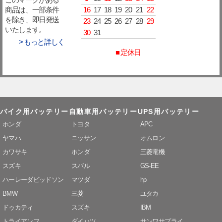
このマークがある
16
17
18
19
20
21
22
商品は、一部条件
を除き、即日発送
23
24
25
26
27
28
29
いたします。
30
31
> もっと詳しく
■ 定休日
バイク用バッテリー
自動車用バッテリー
UPS用バッテリー
ホンダ
トヨタ
APC
ヤマハ
ニッサン
オムロン
カワサキ
ホンダ
三菱電機
スズキ
スバル
GS-EE
ハーレーダビッドソン
マツダ
hp
BMW
三菱
ユタカ
ドゥカティ
スズキ
IBM
トライアンフ
ダイハツ
サンワサプライ