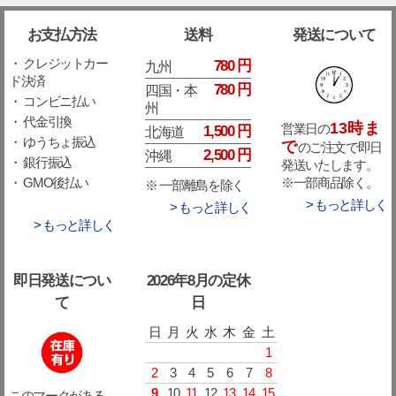
お支払方法
送料
発送について
・ クレジットカー
780 円
九州
ド決済
780 円
四国・本
・ コンビニ払い
州
・ 代金引換
13時ま
営業日の
1,500 円
北海道
・ ゆうちょ振込
で
のご注文で即日
2,500 円
沖縄
・ 銀行振込
発送いたします。
※一部商品除く。
・ GMO後払い
※ 一部離島を除く
> もっと詳しく
> もっと詳しく
> もっと詳しく
即日発送につい
2026年8月の定休
て
日
日
月
火
水
木
金
土
1
2
3
4
5
6
7
8
9
10
11
12
13
14
15