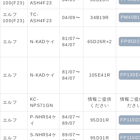
100(F23)
ASH4F23
エルフ
TC-
PW40B
04/09〜
34B19R
100(F23)
ASH4F23
81/07〜
FP95D2
エルフ
N-KADケイ
65D26R×2
84/07
81/07〜
FP130E
エルフ
N-KADケイ
105E41R
84/07
KC-
情報ご提供
情報ご提
エルフ
NPS71GN
ください
ださ
P-NHR54ケ
84/07〜
FP115D
エルフ
95D31R
イ
89/07
S-NHR54ケ
89/07〜
FP115D
エルフ
95D31R