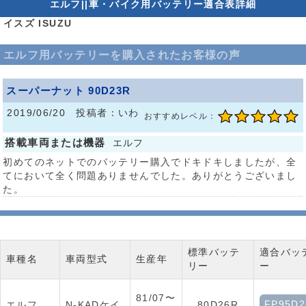
エルフ||車・バイク用バッテリー適合表詳細
イスズ ISUZU
エルフ用バッテリーを購入されたお客様の声
スーパーナット 90D23R
2019/06/20 投稿者：いわ
おすすめレベル：
搭載車両または機器
エルフ
初めてのネットでのバッテリー購入でドキドキしましたが、全
てにおいて全く問題ありませんでした。ありがとうございまし
た。
標準バッテ
適合バッ
車種名
車両型式
生産年
リー
ー
81/07〜
FP95D2
エルフ
N-KADケイ
80D26R