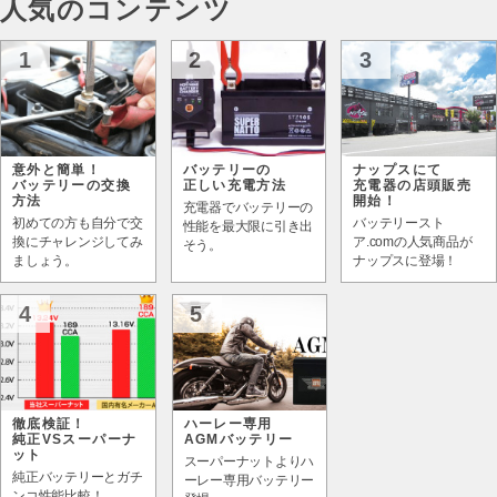
人気のコンテンツ
1
2
3
意外と簡単！
バッテリーの
ナップスにて
バッテリーの交換
正しい充電方法
充電器の店頭販売
方法
開始！
充電器でバッテリーの
初めての方も自分で交
バッテリースト
性能を最大限に引き出
換にチャレンジしてみ
ア.comの人気商品が
そう。
ましょう。
ナップスに登場！
4
5
徹底検証！
ハーレー専用
純正VSスーパーナ
AGMバッテリー
ット
スーパーナットよりハ
純正バッテリーとガチ
ーレー専用バッテリー
ンコ性能比較！