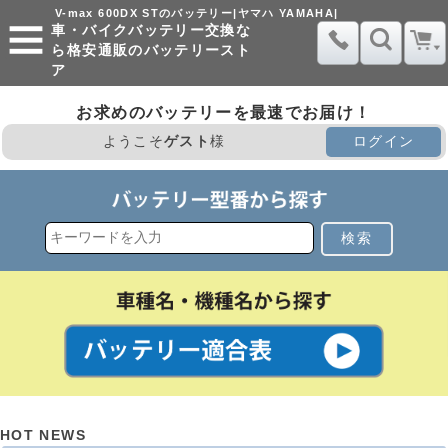
V-max 600DX STのバッテリー|ヤマハ YAMAHA|
車・バイクバッテリー交換な
ら格安通販のバッテリースト
ア
お求めのバッテリーを最速でお届け！
ようこそ
ゲスト
様
ログイン
検索
HOT NEWS