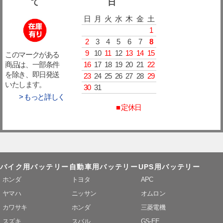
て
日
日
月
火
水
木
金
土
1
2
3
4
5
6
7
8
9
10
11
12
13
14
15
このマークがある
16
17
18
19
20
21
22
商品は、一部条件
を除き、即日発送
23
24
25
26
27
28
29
いたします。
30
31
> もっと詳しく
■ 定休日
バイク用バッテリー
自動車用バッテリー
UPS用バッテリー
ホンダ
トヨタ
APC
ヤマハ
ニッサン
オムロン
カワサキ
ホンダ
三菱電機
スズキ
スバル
GS-EE