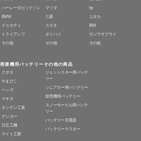
ハーレーダビッドソン
マツダ
hp
BMW
三菱
ユタカ
ドゥカティ
スズキ
IBM
トライアンフ
ダイハツ
サンワサプライ
その他
その他
その他
溶接機用バッテリー
その他の商品
クボタ
ジェットスキー用バッテ
リー
やまびこ
シニアカー用バッテリー
ヘッズ
除雪機用バッテリー
マキタ
スノーモービル用バッテ
キシデン工業
リー
デンヨー
バッテリー充電器
日立工機
バッテリーテスター
マイト工業