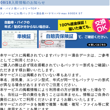
08/18
入荷情報のお知らせ
車・バイク用バッテリーTOP
>
スノーモービル用バッテリー適合表
>
>
ヤマハ
>
V-max 600DX ST
本サービスに掲載されていますバッテリー適合データは、ご参考
としてご利用ください。
ご購入の際は必ず現在搭載されているバッテリー形式をご確認い
ただきます様お願いいたします。
本サービスには掲載されていない車もあります。
車名、排気量、エンジン型式、年式が同一でもバッテリーの形式
が異なる場合がありますのでご注意ください。
本サービスの掲載情報により利用者の方が損害を被った場合で
も、当社は一切の責任を負うことは出来ません。情報はご自身の
責任においてご利用くださいますようお願いいたします。
本サービスのデータを無断で複製・転載・複写・ファイル等に変
換し使用することを禁じます。