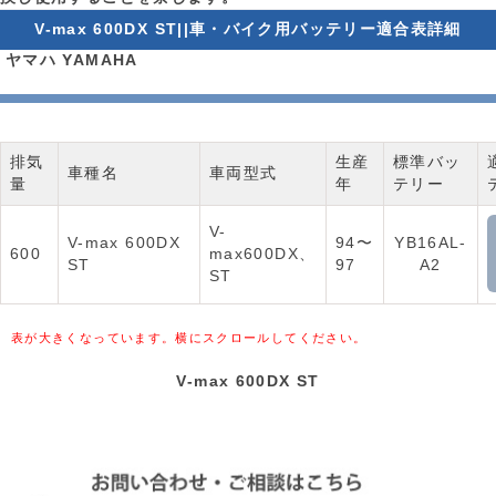
V-max 600DX ST||車・バイク用バッテリー適合表詳細
ヤマハ YAMAHA
排気
生産
標準バッ
車種名
車両型式
量
年
テリー
V-
V-max 600DX
94〜
YB16AL-
600
max600DX、
ST
97
A2
ST
表が大きくなっています。横にスクロールしてください。
V-max 600DX ST