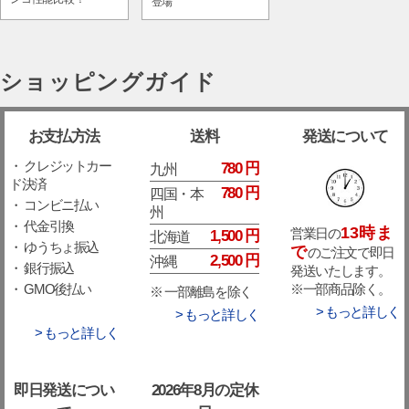
登場
ショッピングガイド
お支払方法
送料
発送について
・ クレジットカー
780 円
九州
ド決済
780 円
四国・本
・ コンビニ払い
州
・ 代金引換
13時ま
営業日の
1,500 円
北海道
・ ゆうちょ振込
で
のご注文で即日
2,500 円
沖縄
・ 銀行振込
発送いたします。
※一部商品除く。
・ GMO後払い
※ 一部離島を除く
> もっと詳しく
> もっと詳しく
> もっと詳しく
即日発送につい
2026年8月の定休